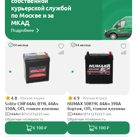
собственной
курьерской службой
по Москве и за
МКАД
Подробнее
24 месяца
24 месяца
4.8
4.9
Южная Корея
Южная Корея
Solite CMF44AL B19L 44Ач
NUMAX 50B19L 44Ач 390А
350А, ОП, тонкие клеммы
бортик, ОП, тонкие клеммы
44Ач
187x127x225 мм
44Ач
187х127х227 мм
Обратная полярность
Обратная полярность
6 100 ₽
6 100 ₽