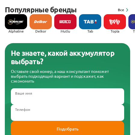
Популярные бренды
Все
Alphaline
Delkor
Mutlu
Tab
Topla
(
Не знаете, какой аккумулятор
выбрать?
Оставьте свой номер, а наш консультант поможет
выбрать подходящий вариант и подскажет, как
сэкономить
Ваше имя
Телефон
Подобрать