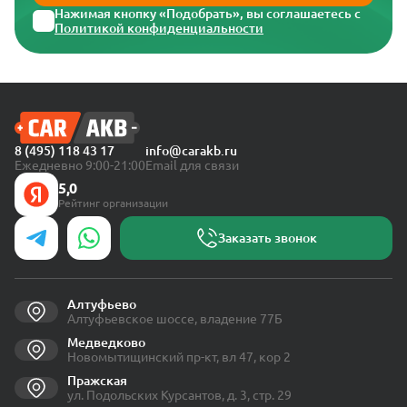
Нажимая кнопку «Подобрать», вы соглашаетесь с
Политикой конфиденциальности
8 (495) 118 43 17
info@carakb.ru
Ежедневно 9:00-21:00
Email для связи
5,0
Рейтинг организации
Заказать звонок
Алтуфьево
Алтуфьевское шоссе, владение 77Б
Медведково
Новомытищинский пр-кт, вл 47, кор 2
Пражская
ул. Подольских Курсантов, д. 3, стр. 29