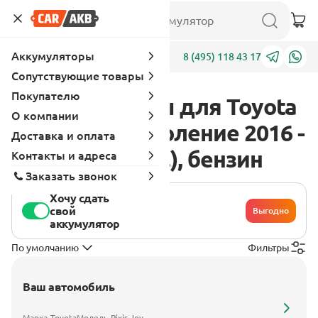
Аккумуляторы
Адреса
8 (495) 118 43 17
Сопутствующие товары
Покупателю
Аккумуляторы для Toyota
О компании
Pixis Joy 1 поколение 2016 -
Доставка и оплата
2022 0.7 (52 л.с.), бензин
Контакты и адреса
Заказать звонок
Хочу сдать
свой
Выгодно
аккумулятор
По умолчанию
Фильтры
Ваш автомобиль
Марка
Toyota
Модель
Pixis Joy