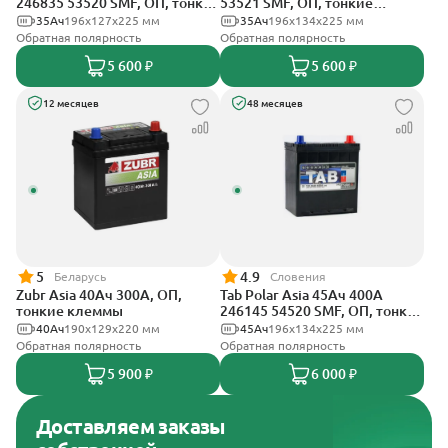
246835 53520 SMF, ОП, тонкие
53521 SMF, ОП, тонкие
клеммы
клеммы
35Ач
196x127x225 мм
35Ач
196x134x225 мм
Обратная полярность
Обратная полярность
5 600 ₽
5 600 ₽
12 месяцев
48 месяцев
5
4.9
Беларусь
Словения
Zubr Asia 40Ач 300А, ОП,
Tab Polar Asia 45Ач 400А
тонкие клеммы
246145 54520 SMF, ОП, тонкие
клеммы
40Ач
190x129x220 мм
45Ач
196x134x225 мм
Обратная полярность
Обратная полярность
5 900 ₽
6 000 ₽
Доставляем заказы