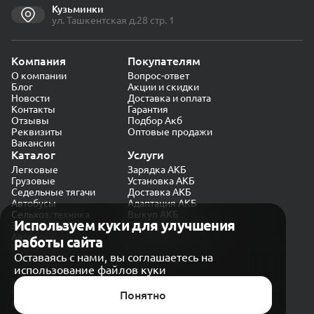
Кузьминки
ул. Ташкентская д.28 стр. 1
Компания
Покупателям
О компании
Вопрос-ответ
Блог
Акции и скидки
Новости
Доставка и оплата
Контакты
Гарантия
Отзывы
Подбор Акб
Реквизиты
Оптовые продажи
Вакансии
Каталог
Услуги
Легковые
Зарядка АКБ
Грузовые
Установка АКБ
Седельные тягачи
Доставка АКБ
Автобусы
Адаптация АКБ
Сельхоз. техника
Выкуп АКБ
Используем куки для улучшения
Экскаваторы
Проверка генератора
Автокраны
работы сайта
Политика конфиденциальности
Оставаясь с нами, вы соглашаетесь на
Обработка персональных данных
использование файлов куки
Согласие на обработку в «Яндекс.Метрика»
Карта сайта
Публичная оферта
Понятно
© CARAKB 2026. Все права защищены