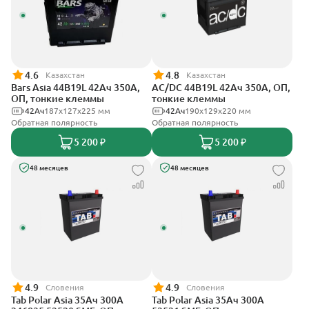
4.6
4.8
Казахстан
Казахстан
Bars Asia 44B19L 42Ач 350А,
AC/DC 44B19L 42Ач 350А, ОП,
ОП, тонкие клеммы
тонкие клеммы
42Ач
187x127x225 мм
42Ач
190x129x220 мм
Обратная полярность
Обратная полярность
5 200 ₽
5 200 ₽
48 месяцев
48 месяцев
4.9
4.9
Словения
Словения
Tab Polar Asia 35Ач 300А
Tab Polar Asia 35Ач 300А