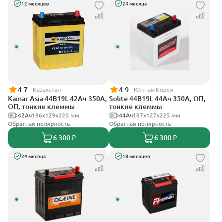
12 месяцев
24 месяца
4.7
4.9
Казахстан
Южная Корея
Kainar Asia 44B19L 42Ач 350А,
Solite 44B19L 44Ач 350А, ОП,
ОП, тонкие клеммы
тонкие клеммы
42Ач
186х129х220 мм
44Ач
187x127x225 мм
Обратная полярность
Обратная полярность
6 300 ₽
6 300 ₽
24 месяца
18 месяцев