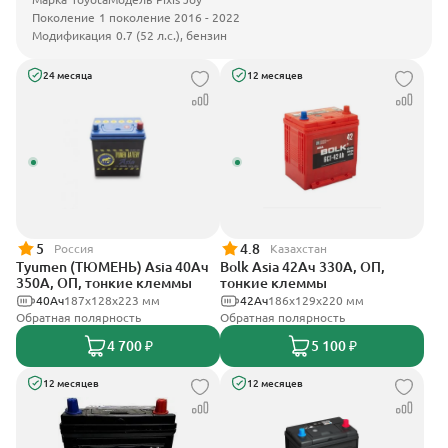
Поколение
1 поколение 2016 - 2022
Модификация
0.7 (52 л.с.), бензин
24 месяца
12 месяцев
5
4.8
Россия
Казахстан
Tyumen (ТЮМЕНЬ) Asia 40Ач
Bolk Asia 42Ач 330А, ОП,
350А, ОП, тонкие клеммы
тонкие клеммы
40Ач
187х128х223 мм
42Ач
186х129х220 мм
Обратная полярность
Обратная полярность
4 700 ₽
5 100 ₽
12 месяцев
12 месяцев