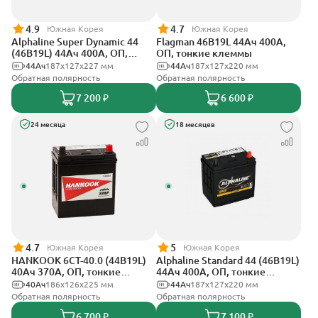
4.9
4.7
Южная Корея
Южная Корея
Alphaline Super Dynamic 44
Flagman 46B19L 44Ач 400А,
(46B19L) 44Ач 400А, ОП,
ОП, тонкие клеммы
тонкие клеммы
44Ач
187х127х227 мм
44Ач
187x127x220 мм
Обратная полярность
Обратная полярность
7 200 ₽
6 600 ₽
24 месяца
18 месяцев
4.7
5
Южная Корея
Южная Корея
HANKOOK 6СТ-40.0 (44B19L)
Alphaline Standard 44 (46B19L)
40Ач 370А, ОП, тонкие
44Ач 400А, ОП, тонкие
клеммы
клеммы
40Ач
186х126х225 мм
44Ач
187x127х220 мм
Обратная полярность
Обратная полярность
6 700 ₽
7 100 ₽