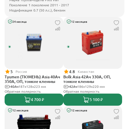
Поколение
1 поколение 2011 - 2017
Модификация
0.7 (50 л.с.), бензин
24 месяца
12 месяцев
5
4.8
Россия
Казахстан
Tyumen (ТЮМЕНЬ) Asia 40Ач
Bolk Asia 42Ач 330А, ОП,
350А, ОП, тонкие клеммы
тонкие клеммы
40Ач
187х128х223 мм
42Ач
186х129х220 мм
Обратная полярность
Обратная полярность
4 700 ₽
5 100 ₽
12 месяцев
12 месяцев