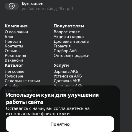
Кузьминки
ул. Ташкентская д.28 стр. 1
Компания
Покупателям
О компании
Вопрос-ответ
Блог
Акции и скидки
Новости
Доставка и оплата
Контакты
Гарантия
Отзывы
Подбор Акб
Реквизиты
Оптовые продажи
Вакансии
Каталог
Услуги
Легковые
Зарядка АКБ
Грузовые
Установка АКБ
Седельные тягачи
Доставка АКБ
Автобусы
Адаптация АКБ
Сельхоз. техника
Выкуп АКБ
Используем куки для улучшения
Экскаваторы
Проверка генератора
Автокраны
работы сайта
Политика конфиденциальности
Оставаясь с нами, вы соглашаетесь на
Обработка персональных данных
использование файлов куки
Согласие на обработку в «Яндекс.Метрика»
Карта сайта
Публичная оферта
Понятно
© CARAKB 2026. Все права защищены