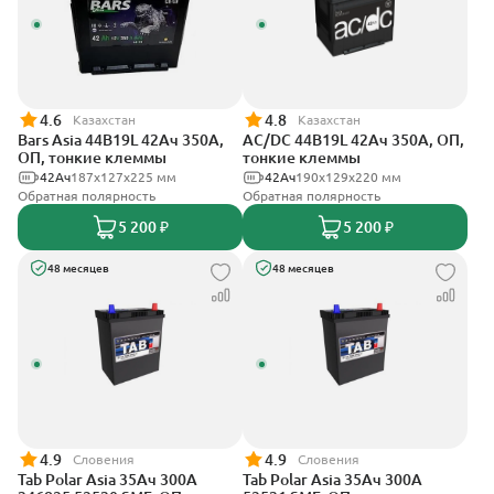
4.6
4.8
Казахстан
Казахстан
Bars Asia 44B19L 42Ач 350А,
AC/DC 44B19L 42Ач 350А, ОП,
ОП, тонкие клеммы
тонкие клеммы
42Ач
187x127x225 мм
42Ач
190x129x220 мм
Обратная полярность
Обратная полярность
5 200 ₽
5 200 ₽
48 месяцев
48 месяцев
4.9
4.9
Словения
Словения
Tab Polar Asia 35Ач 300А
Tab Polar Asia 35Ач 300А