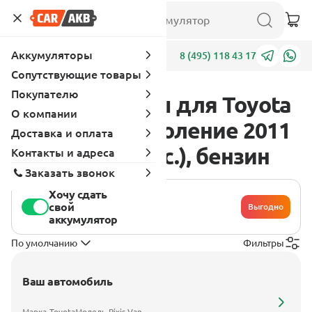
Аккумуляторы
Адреса
8 (495) 118 43 17
Сопутствующие товары
Покупателю
Аккумуляторы для Toyota
О компании
Pixis Van 1 поколение 2011
Доставка и оплата
- 2017 0.7 (50 л.с.), бензин
Контакты и адреса
Заказать звонок
Хочу сдать
свой
Выгодно
аккумулятор
По умолчанию
Фильтры
Ваш автомобиль
Марка
Toyota
Модель
Pixis Van