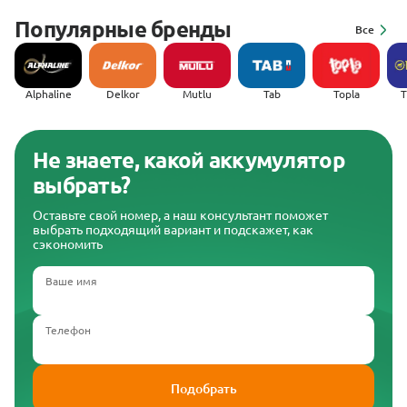
Популярные бренды
Все
Alphaline
Delkor
Mutlu
Tab
Topla
(
Не знаете, какой аккумулятор
выбрать?
Оставьте свой номер, а наш консультант поможет
выбрать подходящий вариант и подскажет, как
сэкономить
Ваше имя
Телефон
Подобрать