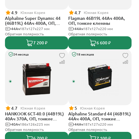
4.9
4.7
Южная Корея
Южная Корея
Alphaline Super Dynamic 44
Flagman 46B19L 44Ач 400А,
(46B19L) 44Ач 400А, ОП,
ОП, тонкие клеммы
тонкие клеммы
44Ач
187х127х227 мм
44Ач
187x127x220 мм
Обратная полярность
Обратная полярность
7 200 ₽
6 600 ₽
24 месяца
18 месяцев
4.7
5
Южная Корея
Южная Корея
HANKOOK 6СТ-40.0 (44B19L)
Alphaline Standard 44 (46B19L)
40Ач 370А, ОП, тонкие
44Ач 400А, ОП, тонкие
клеммы
клеммы
40Ач
186х126х225 мм
44Ач
187x127х220 мм
Обратная полярность
Обратная полярность
6 700 ₽
7 100 ₽