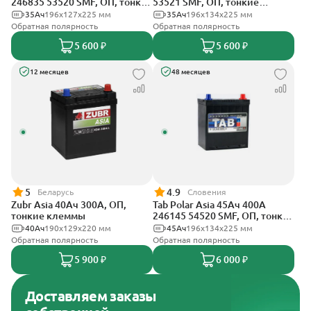
246835 53520 SMF, ОП, тонкие
53521 SMF, ОП, тонкие
клеммы
клеммы
35Ач
196x127x225 мм
35Ач
196x134x225 мм
Обратная полярность
Обратная полярность
5 600 ₽
5 600 ₽
12 месяцев
48 месяцев
5
4.9
Беларусь
Словения
Zubr Asia 40Ач 300А, ОП,
Tab Polar Asia 45Ач 400А
тонкие клеммы
246145 54520 SMF, ОП, тонкие
клеммы
40Ач
190x129x220 мм
45Ач
196x134x225 мм
Обратная полярность
Обратная полярность
5 900 ₽
6 000 ₽
Доставляем заказы