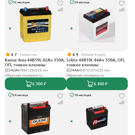
12 месяцев
24 месяца
4.7
4.9
Казахстан
Южная Корея
Kainar Asia 44B19L 42Ач 350А,
Solite 44B19L 44Ач 350А, ОП,
ОП, тонкие клеммы
тонкие клеммы
42Ач
186х129х220 мм
44Ач
187x127x225 мм
Обратная полярность
Обратная полярность
6 300 ₽
6 300 ₽
24 месяца
18 месяцев