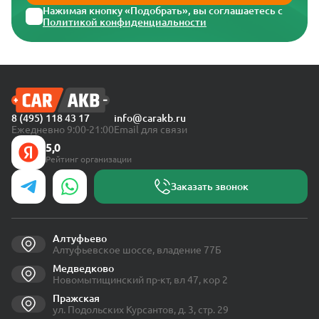
Нажимая кнопку «Подобрать», вы соглашаетесь с
Политикой конфиденциальности
8 (495) 118 43 17
info@carakb.ru
Ежедневно 9:00-21:00
Email для связи
5,0
Рейтинг организации
Заказать звонок
Алтуфьево
Алтуфьевское шоссе, владение 77Б
Медведково
Новомытищинский пр-кт, вл 47, кор 2
Пражская
ул. Подольских Курсантов, д. 3, стр. 29