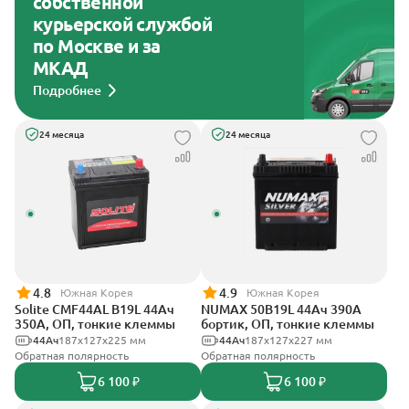
собственной
курьерской службой
по Москве и за
МКАД
Подробнее
24 месяца
24 месяца
4.8
4.9
Южная Корея
Южная Корея
Solite CMF44AL B19L 44Ач
NUMAX 50B19L 44Ач 390А
350А, ОП, тонкие клеммы
бортик, ОП, тонкие клеммы
44Ач
187x127x225 мм
44Ач
187х127х227 мм
Обратная полярность
Обратная полярность
6 100 ₽
6 100 ₽