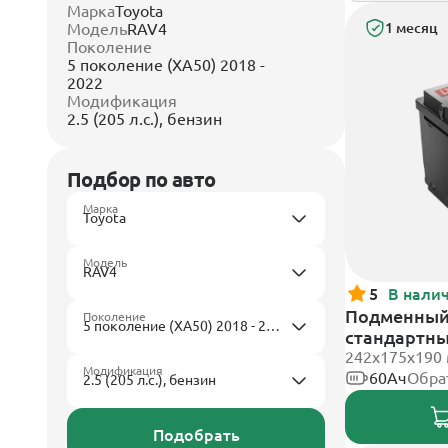
Марка
Toyota
Модель
RAV4
1 месяц
Поколение
5 поколение (XA50) 2018 -
2022
Модификация
2.5 (205 л.с.), бензин
Подбор по авто
Марка
Модель
5
В нали
Подменный 
Поколение
стандартн
242х175х190
Модификация
60Ач
Обра
Подобрать