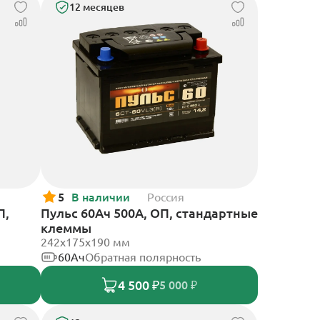
12 месяцев
5
В наличии
Россия
П,
Пульс 60Ач 500А, ОП, стандартные
клеммы
242x175x190 мм
60Ач
Обратная полярность
4 500 ₽
5 000 ₽