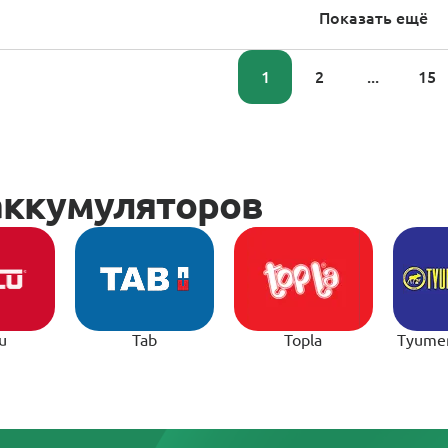
Показать ещё
1
2
...
15
u
Tab
Topla
Tyume