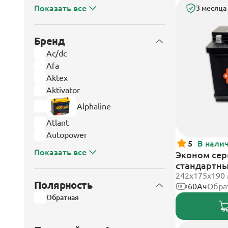
Показать все
3 месяца
Бренд
Ac/dc
Afa
Aktex
Aktivator
Alphaline
Atlant
Autopower
5
В нали
Показать все
Эконом сери
стандартн
242х175х190
Полярность
60Ач
Обра
Обратная