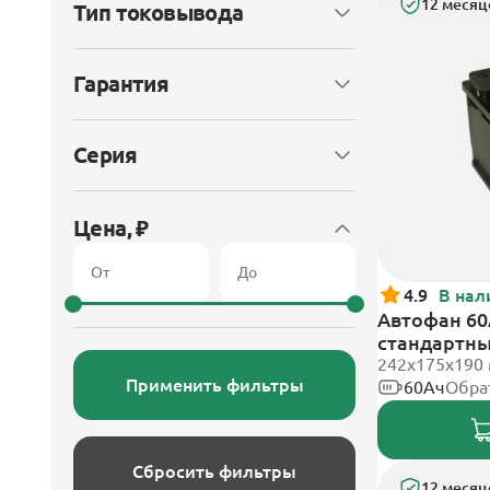
12 месяц
Тип токовывода
Гарантия
Серия
Цена, ₽
4.9
В нал
Автофан 60
стандартн
242х175х190
Применить фильтры
60Ач
Обра
Сбросить фильтры
12 месяц