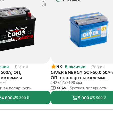
ичии
Россия
4.9
В наличии
Россия
500А, ОП,
GIVER ENERGY 6СТ-60.0 60Ач
ые клеммы
ОП, стандартные клеммы
 мм
242х175х190 мм
тная полярность
60Ач
Обратная полярность
4 800 ₽
5 000 ₽
5 300 ₽
5 500 ₽