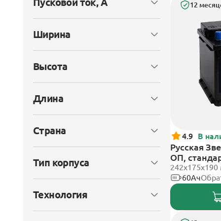
Пусковой ток, А
12 месяц
Ширина
Высота
Длина
Страна
4.9
В нал
Русская Зве
ОП, станда
Тип корпуса
242x175x190
60Ач
Обра
Технология