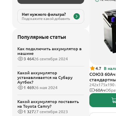
Нет нужного фильтра?
Подскажите какой добавить
Популярные статьи
Как подключить аккумулятор в
машине
3 464
26 сентября 2024
4.7
В нал
Какой аккумулятор
СОЮЗ 60Ач 
устанавливается на Субару
стандартн
Аутбек?
242x175x190
1 469
26 мая 2024
60Ач
Обра
Какой аккумулятор поставить
на Toyota Camry?
1 327
27 сентября 2023