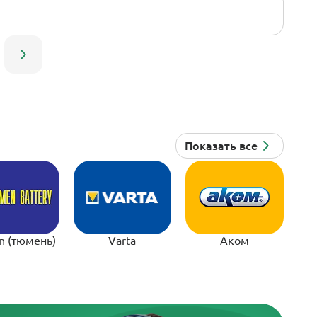
n (тюмень)
Varta
Аком