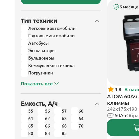
6 месяце
Тип техники
Легковые автомобили
Грузовые автомобили
Автобусы
Экскаваторы
Бульдозеры
Коммунальня техника
Погрузчики
Показать все
4.8
В нал
АТОМ 60Ач 
клеммы
Емкость, А/ч
242х175х190
55
56
57
60
60Ач
Обра
61
62
63
64
65
66
68
70
80
83
85