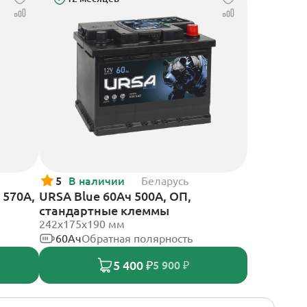
5
В наличии
Беларусь
 570А,
URSA Blue 60Ач 500А, ОП,
стандартные клеммы
242х175х190 мм
60Ач
Обратная полярность
5 400 ₽
5 900 ₽