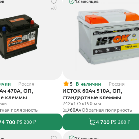
ев
12 месяцев
ичии
Россия
5
В наличии
Россия
Ач 470А, ОП,
ИСТОК 60Ач 510А, ОП,
ые клеммы
стандартные клеммы
 мм
242x175x190 мм
тная полярность
60Ач
Обратная полярность
4 700 ₽
4 700 ₽
5 200 ₽
5 200 ₽
ев
12 месяцев