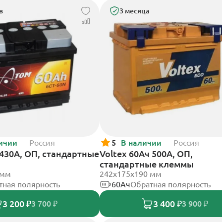
в
3 месяца
ичии
Россия
5
В наличии
Россия
430А, ОП, стандартные
Voltex 60Ач 500А, ОП,
стандартные клеммы
 мм
242х175х190 мм
тная полярность
60Ач
Обратная полярность
3 200 ₽
3 400 ₽
3 700 ₽
3 900 ₽