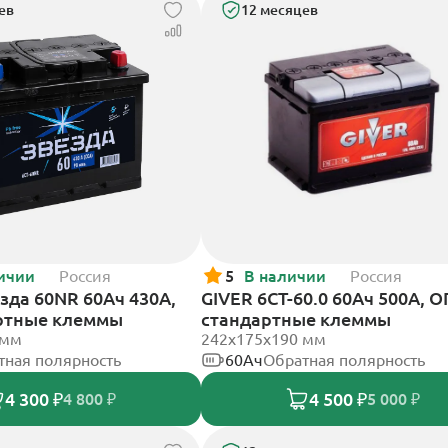
ев
12 месяцев
ичии
Россия
5
В наличии
Россия
зда 60NR 60Ач 430А,
GIVER 6СТ-60.0 60Ач 500А, О
ртные клеммы
стандартные клеммы
 мм
242х175х190 мм
тная полярность
60Ач
Обратная полярность
4 300 ₽
4 500 ₽
4 800 ₽
5 000 ₽