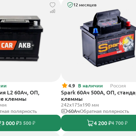
12 месяцев
чии
4.9
В наличии
Россия
я L2 60Ач, ОП,
Spark 60Ач 500А, ОП, станд
ые клеммы
клеммы
 мм
242х175х190 мм
тная полярность
60Ач
Обратная полярность
3 000 ₽
4 200 ₽
3 500 ₽
4 700 ₽