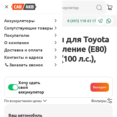
Аккумуляторы
Адреса
8 (495) 118 43 17
Сопутствующие товары
Покупателю
Аккумуляторы для Toyota
О компании
Sprinter 5 поколение (E80)
Доставка и оплата
1983 - 1987 1.6 (100 л.с.),
Контакты и адреса
Заказать звонок
бензин
Хочу сдать
свой
Выгодно
аккумулятор
По возрастанию цены
Фильтры
Ваш автомобиль