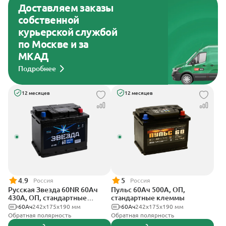
Доставляем заказы
собственной
курьерской службой
по Москве и за
МКАД
Подробнее
12 месяцев
12 месяцев
4.9
5
Россия
Россия
Русская Звезда 60NR 60Ач
Пульс 60Ач 500А, ОП,
430А, ОП, стандартные
стандартные клеммы
клеммы
60Ач
242x175x190 мм
60Ач
242x175x190 мм
Обратная полярность
Обратная полярность