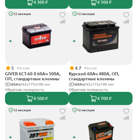
4 300 ₽
4 500 ₽
12 месяцев
12 месяцев
5
4.7
Россия
Россия
GIVER 6СТ-60.0 60Ач 500А,
Курский 60Ач 480А, ОП,
ОП, стандартные клеммы
стандартные клеммы
60Ач
242х175х190 мм
60Ач
242x175x190 мм
Обратная полярность
Обратная полярность
4 500 ₽
4 700 ₽
12 месяцев
12 месяцев