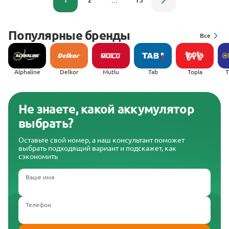
1
2
...
13
Популярные бренды
Все
Alphaline
Delkor
Mutlu
Tab
Topla
(
Не знаете, какой аккумулятор
выбрать?
Оставьте свой номер, а наш консультант поможет
выбрать подходящий вариант и подскажет, как
сэкономить
Ваше имя
Телефон