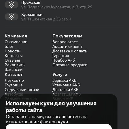
Пражская
ул. Подольских Курсантов, д. 3, стр. 29
Кузьминки
ул. Ташкентская д.28 стр. 1
Компания
Покупателям
О компании
Вопрос-ответ
Блог
Акции и скидки
Новости
Доставка и оплата
Контакты
Гарантия
Отзывы
Подбор Акб
Реквизиты
Оптовые продажи
Вакансии
Каталог
Услуги
Легковые
Зарядка АКБ
Грузовые
Установка АКБ
Седельные тягачи
Доставка АКБ
Автобусы
Адаптация АКБ
Сельхоз. техника
Выкуп АКБ
Используем куки для улучшения
Экскаваторы
Проверка генератора
Автокраны
работы сайта
Политика конфиденциальности
Оставаясь с нами, вы соглашаетесь на
Обработка персональных данных
использование файлов куки
Согласие на обработку в «Яндекс.Метрика»
Карта сайта