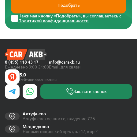
Подобрать
Нажимая кнопку «Подобрать», вы соглашаетесь с
Политикой конфиденциальности
8 (495) 118 43 17
info@carakb.ru
Ежедневно 9:00-21:00
Email для связи
5,0
Рейтинг организации
Заказать звонок
Алтуфьево
Алтуфьевское шоссе, владение 77Б
Медведково
Новомытищинский пр-кт, вл 47, кор 2