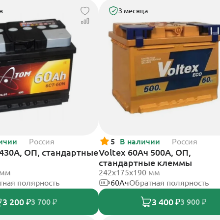
в
3 месяца
ичии
Россия
5
В наличии
Россия
430А, ОП, стандартные
Voltex 60Ач 500А, ОП,
стандартные клеммы
 мм
242х175х190 мм
тная полярность
60Ач
Обратная полярность
3 200 ₽
3 400 ₽
3 700 ₽
3 900 ₽