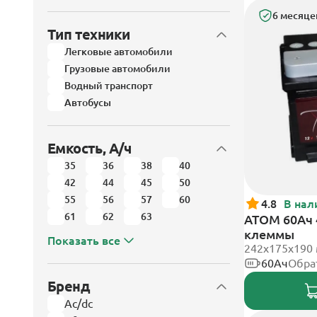
6 месяце
Тип техники
Легковые автомобили
Грузовые автомобили
Водный транспорт
Автобусы
Емкость, А/ч
35
36
38
40
42
44
45
50
55
56
57
60
4.8
В нал
61
62
63
АТОМ 60Ач 
клеммы
Показать все
242х175х190
60Ач
Обра
Бренд
Ac/dc