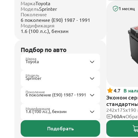
Марка
Toyota
Модель
Sprinter
1 месяц
Поколение
6 поколение (E90) 1987 - 1991
Модификация
1.6 (100 л.с.), бензин
Подбор по авто
Марка
Модель
4.7
В нал
Поколение
Эконом сери
стандартн
Модификация
242х175х190
60Ач
Обра
Подобрать