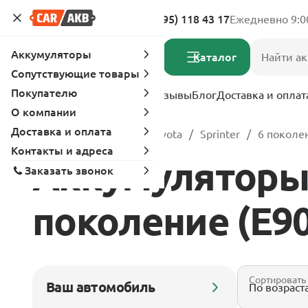
Адреса магазинов
8 (495) 118 43 17
Ежедневно 9:0
Аккумуляторы
Каталог
Сопутствующие товары
Покупателю
Услуги
Вопрос-ответ
Отзывы
Блог
Доставка и оплат
О компании
Доставка и оплата
Главная
Каталог
Toyota
Sprinter
6 поколен
Контакты и адреса
Аккумуляторы д
Заказать звонок
поколение (E90) 
Сортировать
Ваш автомобиль