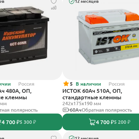
ев
12 месяцев
ичии
Россия
5
В наличии
Россия
ч 480А, ОП,
ИСТОК 60Ач 510А, ОП,
ые клеммы
стандартные клеммы
 мм
242x175x190 мм
тная полярность
60Ач
Обратная полярность
4 700 ₽
4 700 ₽
5 300 ₽
5 200 ₽
ев
12 месяцев