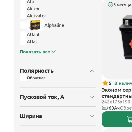
Afa
3 месяца
Aktex
Aktivator
Alphaline
Atlant
Atlas
Показать все
Полярность
Обратная
5
В нали
Эконом сери
стандартн
Пусковой ток, А
242х175х190
60Ач
Обра
Ширина