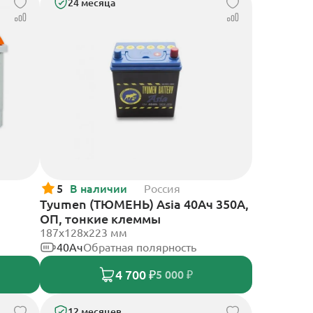
24 месяца
5
В наличии
Россия
Tyumen (ТЮМЕНЬ) Asia 40Ач 350А,
ОП, тонкие клеммы
187х128х223 мм
40Ач
Обратная полярность
4 700 ₽
5 000 ₽
12 месяцев