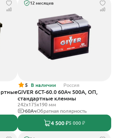
12 месяцев
5
В наличии
Россия
артные
GIVER 6СТ-60.0 60Ач 500А, ОП,
стандартные клеммы
242х175х190 мм
60Ач
Обратная полярность
4 500 ₽
5 000 ₽