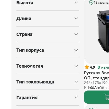
Высота
12 месяц
Длина
Страна
Тип корпуса
Технология
4.9
В нал
Русская Зве
ОП, станда
Тип токовывода
242x175x190
60Ач
Обра
Гарантия