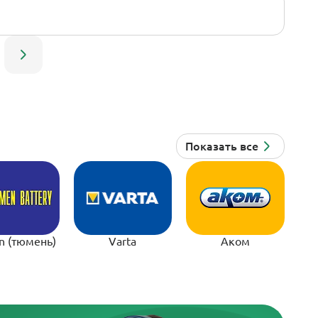
n (тюмень)
Varta
Аком