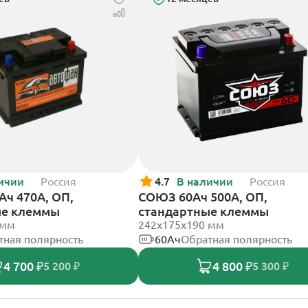
ичии
Россия
4.7
В наличии
Россия
Ач 470А, ОП,
СОЮЗ 60Ач 500А, ОП,
ые клеммы
стандартные клеммы
 мм
242x175x190 мм
тная полярность
60Ач
Обратная полярность
4 700 ₽
4 800 ₽
5 200 ₽
5 300 ₽