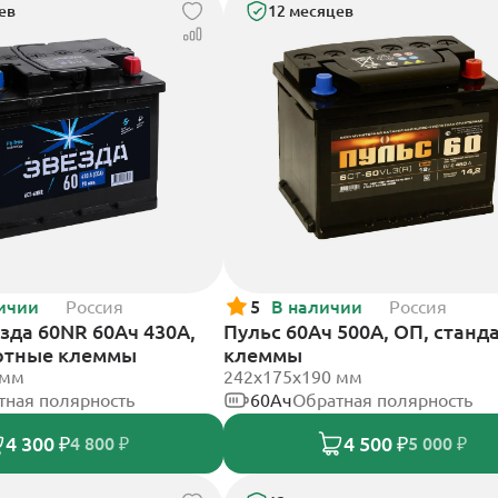
ев
12 месяцев
ичии
Россия
5
В наличии
Россия
зда 60NR 60Ач 430А,
Пульс 60Ач 500А, ОП, станд
ртные клеммы
клеммы
 мм
242x175x190 мм
тная полярность
60Ач
Обратная полярность
4 300 ₽
4 500 ₽
4 800 ₽
5 000 ₽