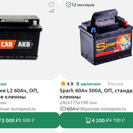
12 месяцев
чии
4.9
В наличии
Россия
я L2 60Ач, ОП,
Spark 60Ач 500А, ОП, станд
ые клеммы
клеммы
 мм
242х175х190 мм
тная полярность
60Ач
Обратная полярность
3 000 ₽
4 200 ₽
3 500 ₽
4 700 ₽