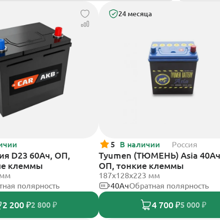
24 месяца
ичии
5
В наличии
Россия
ия D23 60Ач, ОП,
Tyumen (ТЮМЕНЬ) Asia 40Ач
ые клеммы
ОП, тонкие клеммы
 мм
187х128х223 мм
тная полярность
40Ач
Обратная полярность
2 200 ₽
4 700 ₽
2 800 ₽
5 000 ₽