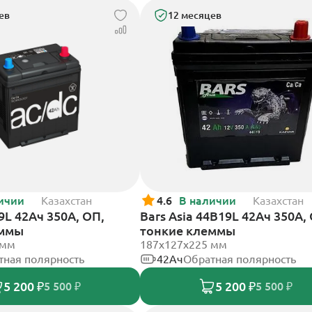
ев
12 месяцев
ичии
Казахстан
4.6
В наличии
Казахстан
9L 42Ач 350А, ОП,
Bars Asia 44B19L 42Ач 350А,
еммы
тонкие клеммы
 мм
187x127x225 мм
тная полярность
42Ач
Обратная полярность
5 200 ₽
5 200 ₽
5 500 ₽
5 500 ₽