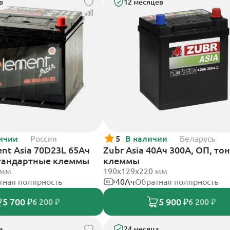
в
12 месяцев
ичии
Россия
5
В наличии
Беларусь
nt Asia 70D23L 65Ач
Zubr Asia 40Ач 300А, ОП, то
стандартные клеммы
клеммы
 мм
190x129x220 мм
тная полярность
40Ач
Обратная полярность
5 700 ₽
5 900 ₽
6 200 ₽
6 200 ₽
а
24 месяца