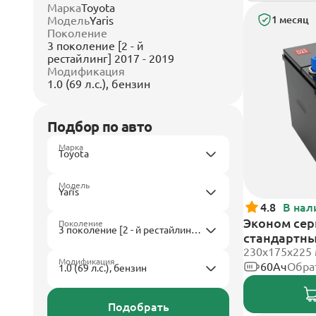
Марка
Toyota
Модель
Yaris
1 месяц
Поколение
3 поколение [2 - й
рестайлинг] 2017 - 2019
Модификация
1.0 (69 л.с.), бензин
Подбор по авто
Марка
Модель
4.8
В нал
Эконом сер
Поколение
стандартн
230x175x225
Модификация
60Ач
Обра
Подобрать