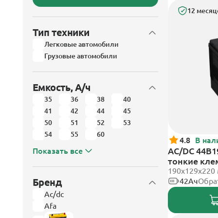
12 месяц
Тип техники
Легковые автомобили
Грузовые автомобили
Емкость, А/ч
35
36
38
40
41
42
44
45
50
51
52
53
54
55
60
4.8
В нал
AC/DC 44B1
Показать все
тонкие кл
190x129x220
Бренд
42Ач
Обра
Ac/dc
Afa