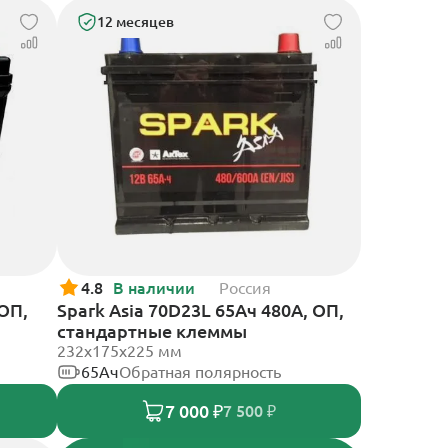
12 месяцев
4.8
В наличии
Россия
 ОП,
Spark Asia 70D23L 65Ач 480А, ОП,
стандартные клеммы
232x175x225 мм
65Ач
Обратная полярность
7 000 ₽
7 500 ₽