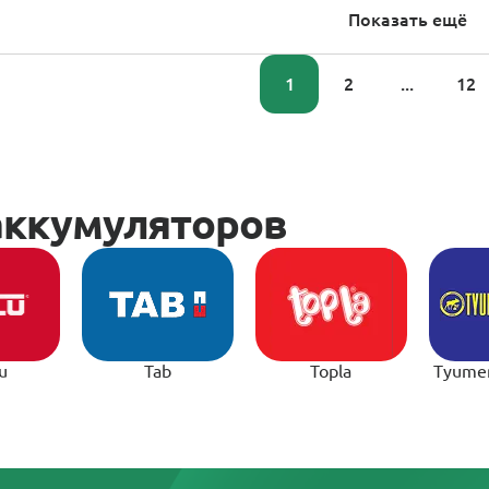
Показать ещё
1
2
...
12
u
Tab
Topla
Tyume