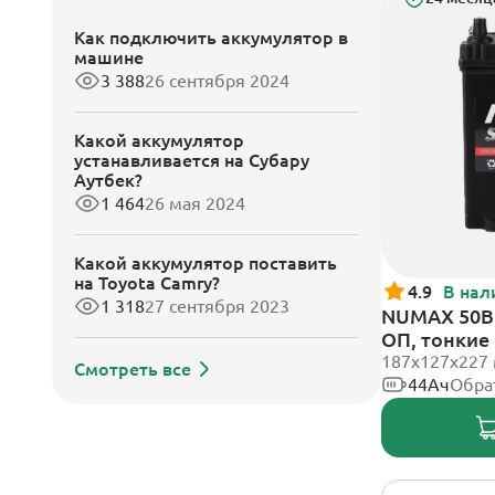
Как подключить аккумулятор в
машине
3 388
26 сентября 2024
Какой аккумулятор
устанавливается на Субару
Аутбек?
1 464
26 мая 2024
Какой аккумулятор поставить
на Toyota Camry?
4.9
В нал
1 318
27 сентября 2023
NUMAX 50B1
ОП, тонкие
187х127х227
Смотреть все
44Ач
Обра