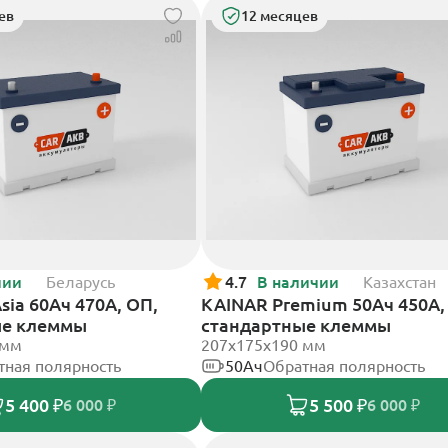
ев
12 месяцев
чии
Беларусь
4.7
В наличии
Казахстан
sia 60Ач 470А, ОП,
KAINAR Premium 50Ач 450А,
ые клеммы
стандартные клеммы
 мм
207x175x190 мм
тная полярность
50Ач
Обратная полярность
5 400 ₽
5 500 ₽
6 000 ₽
6 000 ₽