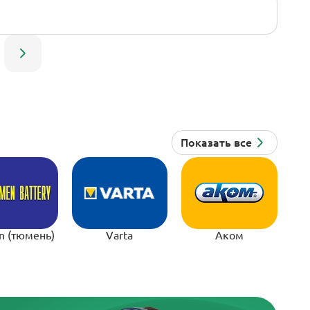
n (тюмень)
Varta
Аком