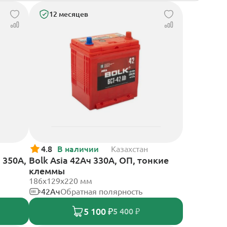
12 месяцев
4.8
В наличии
Казахстан
 350А,
Bolk Asia 42Ач 330А, ОП, тонкие
клеммы
186х129х220 мм
42Ач
Обратная полярность
5 100 ₽
5 400 ₽