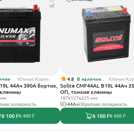
ичии
Южная Корея
4.8
В наличии
Южная Ко
9L 44Ач 390А бортик,
Solite CMF44AL B19L 44Ач 3
 клеммы
ОП, тонкие клеммы
 мм
187x127x225 мм
тная полярность
44Ач
Обратная полярность
6 100 ₽
6 100 ₽
6 400 ₽
6 600 ₽