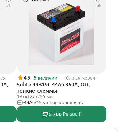
рея
4.9
В наличии
Южная Корея
50А,
Solite 44B19L 44Ач 350А, ОП,
тонкие клеммы
187x127x225 мм
44Ач
Обратная полярность
6 300 ₽
6 600 ₽