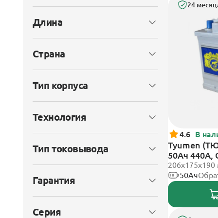
24 месяц
Длина
Страна
Тип корпуса
Технология
4.6
В нал
Tyumen (Т
Тип токовывода
50Ач 440А,
клеммы
206х175х190
50Ач
Обра
Гарантия
Серия