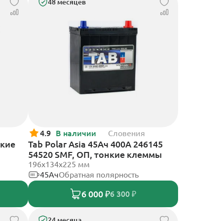
48 месяцев
4.9
В наличии
Словения
нкие
Tab Polar Asia 45Ач 400А 246145
54520 SMF, ОП, тонкие клеммы
196x134x225 мм
45Ач
Обратная полярность
6 000 ₽
6 300 ₽
24 месяца