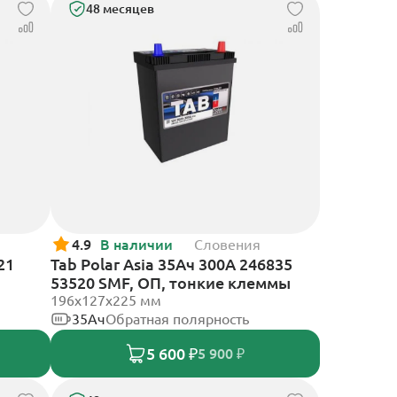
48 месяцев
4.9
В наличии
Словения
21
Tab Polar Asia 35Ач 300А 246835
53520 SMF, ОП, тонкие клеммы
196x127x225 мм
35Ач
Обратная полярность
5 600 ₽
5 900 ₽