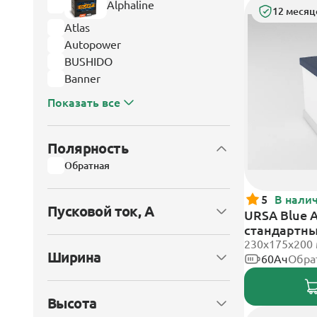
Alphaline
12 месяц
Atlas
Autopower
BUSHIDO
Banner
Показать все
Полярность
Обратная
5
В нали
Пусковой ток, А
URSA Blue A
стандартн
230x175x200
Ширина
60Ач
Обра
Высота