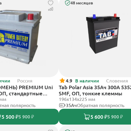
а
48 месяцев
ичии
Россия
4.9
В наличии
Словения
ЮМЕНЬ) PREMIUM Uni
Tab Polar Asia 35Ач 300А 535
 ОП, стандартные
SMF, ОП, тонкие клеммы
 мм
196x134x225 мм
тная полярность
35Ач
Обратная полярность
5 500 ₽
5 600 ₽
5 900 ₽
5 900 ₽