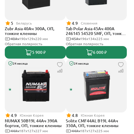
5
4.9
Беларусь
Словения
Zubr Asia 40Ач 300А, ОП,
Tab Polar Asia 45Ач 400А
тонкие клеммы
246145 54520 SMF, ОП, тонкие
клеммы
40Ач
190x129x220 мм
45Ач
196x134x225 мм
Обратная полярность
Обратная полярность
5 900 ₽
6 000 ₽
24 месяца
24 месяца
4.9
4.8
Южная Корея
Южная Корея
NUMAX 50B19L 44Ач 390А
Solite CMF44AL B19L 44Ач
бортик, ОП, тонкие клеммы
350А, ОП, тонкие клеммы
44Ач
187х127х227 мм
44Ач
187x127x225 мм