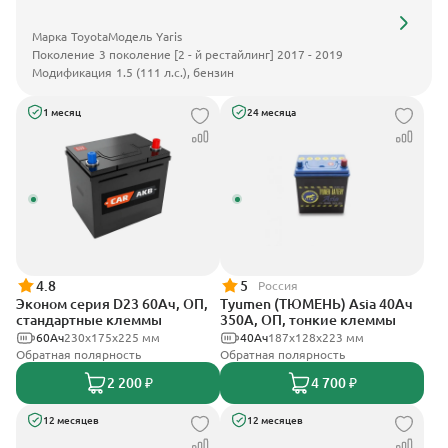
Марка
Toyota
Модель
Yaris
Поколение
3 поколение [2 - й рестайлинг] 2017 - 2019
Модификация
1.5 (111 л.с.), бензин
1 месяц
24 месяца
4.8
5
Россия
Эконом серия D23 60Ач, ОП,
Tyumen (ТЮМЕНЬ) Asia 40Ач
стандартные клеммы
350А, ОП, тонкие клеммы
60Ач
230x175x225 мм
40Ач
187х128х223 мм
Обратная полярность
Обратная полярность
2 200 ₽
4 700 ₽
12 месяцев
12 месяцев