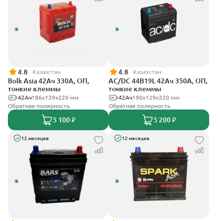
4.8
4.8
Казахстан
Казахстан
Bolk Asia 42Ач 330А, ОП,
AC/DC 44B19L 42Ач 350А, ОП,
тонкие клеммы
тонкие клеммы
42Ач
186х129х220 мм
42Ач
190x129x220 мм
Обратная полярность
Обратная полярность
5 100 ₽
5 200 ₽
12 месяцев
12 месяцев