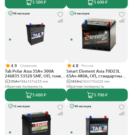
5 500 ₽
5 600 ₽
48 месяцев
6 месяцев
4.9
4.8
Словения
Россия
Tab Polar Asia 35Ач 300А
Smart Element Asia 70D23L
246835 53520 SMF, ОП, тонкие
65Ач 480А, ОП, стандартные
клеммы
клеммы
35Ач
196x127x225 мм
65Ач
232х175х225 мм
Обратная полярность
Обратная полярность
5 600 ₽
5 700 ₽
12 месяцев
48 месяцев