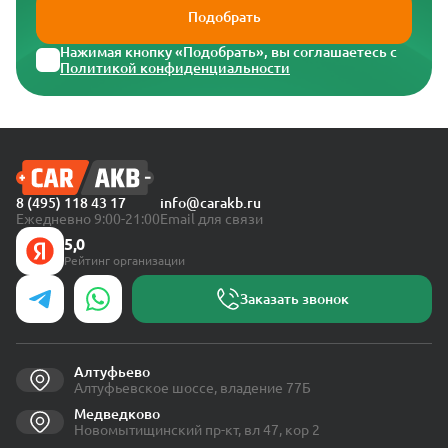
Подобрать
Нажимая кнопку «Подобрать», вы соглашаетесь с
Политикой конфиденциальности
8 (495) 118 43 17
info@carakb.ru
Ежедневно 9:00-21:00
Email для связи
5,0
Рейтинг организации
Заказать звонок
Алтуфьево
Алтуфьевское шоссе, владение 77Б
Медведково
Новомытищинский пр-кт, вл 47, кор 2