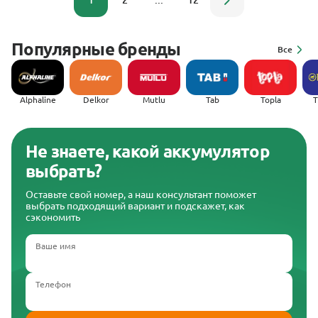
1
2
...
12
Популярные бренды
Все
Alphaline
Delkor
Mutlu
Tab
Topla
(
Не знаете, какой аккумулятор
выбрать?
Оставьте свой номер, а наш консультант поможет
выбрать подходящий вариант и подскажет, как
сэкономить
Ваше имя
Телефон