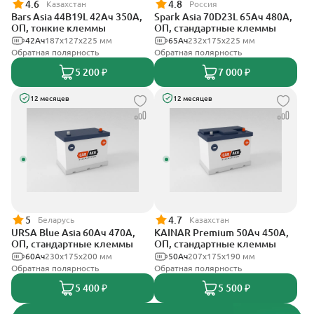
4.6
4.8
Казахстан
Россия
Bars Asia 44B19L 42Ач 350А,
Spark Asia 70D23L 65Ач 480А,
ОП, тонкие клеммы
ОП, стандартные клеммы
42Ач
187x127x225 мм
65Ач
232x175x225 мм
Обратная полярность
Обратная полярность
5 200 ₽
7 000 ₽
12 месяцев
12 месяцев
5
4.7
Беларусь
Казахстан
URSA Blue Asia 60Ач 470А,
KAINAR Premium 50Ач 450А,
ОП, стандартные клеммы
ОП, стандартные клеммы
60Ач
230x175x200 мм
50Ач
207x175x190 мм
Обратная полярность
Обратная полярность
5 400 ₽
5 500 ₽