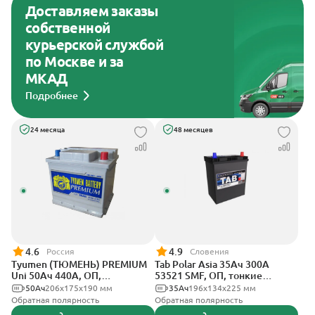
Доставляем заказы
собственной
курьерской службой
по Москве и за
МКАД
Подробнее
24 месяца
48 месяцев
4.6
4.9
Россия
Словения
Tyumen (ТЮМЕНЬ) PREMIUM
Tab Polar Asia 35Ач 300А
Uni 50Ач 440А, ОП,
53521 SMF, ОП, тонкие
стандартные клеммы
клеммы
50Ач
206х175х190 мм
35Ач
196x134x225 мм
Обратная полярность
Обратная полярность