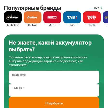
Популярные бренды
Все
Alphaline
Delkor
Mutlu
Tab
Topla
(
Не знаете, какой аккумулятор
выбрать?
Оставьте свой номер, а наш консультант поможет
выбрать подходящий вариант и подскажет, как
сэкономить
Ваше имя
Телефон
Подобрать