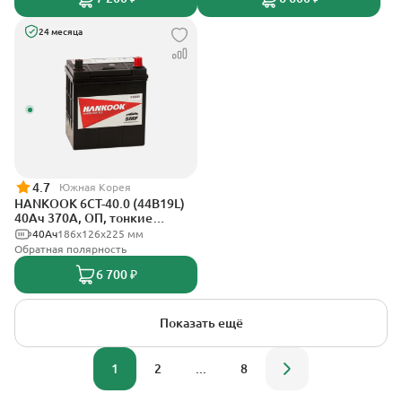
24 месяца
4.7
Южная Корея
HANKOOK 6СТ-40.0 (44B19L)
40Ач 370А, ОП, тонкие
клеммы
40Ач
186х126х225 мм
Обратная полярность
6 700 ₽
Показать ещё
1
2
...
8