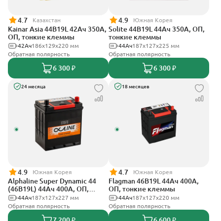
4.7
4.9
Казахстан
Южная Корея
Kainar Asia 44B19L 42Ач 350А,
Solite 44B19L 44Ач 350А, ОП,
ОП, тонкие клеммы
тонкие клеммы
42Ач
186х129х220 мм
44Ач
187x127x225 мм
Обратная полярность
Обратная полярность
6 300 ₽
6 300 ₽
24 месяца
18 месяцев
4.9
4.7
Южная Корея
Южная Корея
Alphaline Super Dynamic 44
Flagman 46B19L 44Ач 400А,
(46B19L) 44Ач 400А, ОП,
ОП, тонкие клеммы
тонкие клеммы
44Ач
187х127х227 мм
44Ач
187x127x220 мм
Обратная полярность
Обратная полярность
7 200 ₽
6 600 ₽