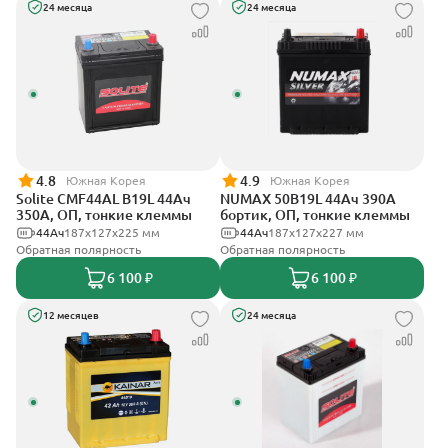
24 месяца
24 месяца
4.8
4.9
Южная Корея
Южная Корея
Solite CMF44AL B19L 44Ач
NUMAX 50B19L 44Ач 390А
350А, ОП, тонкие клеммы
бортик, ОП, тонкие клеммы
44Ач
187x127x225 мм
44Ач
187х127х227 мм
Обратная полярность
Обратная полярность
6 100 ₽
6 100 ₽
12 месяцев
24 месяца