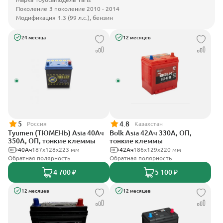
Поколение
3 поколение 2010 - 2014
Модификация
1.3 (99 л.с.), бензин
24 месяца
12 месяцев
5
4.8
Россия
Казахстан
Tyumen (ТЮМЕНЬ) Asia 40Ач
Bolk Asia 42Ач 330А, ОП,
350А, ОП, тонкие клеммы
тонкие клеммы
40Ач
187х128х223 мм
42Ач
186х129х220 мм
Обратная полярность
Обратная полярность
4 700 ₽
5 100 ₽
12 месяцев
12 месяцев