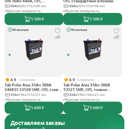
Uni 50Ач 440А, ОП,
ОП, стандартные клеммы
стандартные клеммы
50Ач
206х175х190 мм
50Ач
207x175x190 мм
Обратная полярность
Обратная полярность
5 500 ₽
5 500 ₽
48 месяцев
48 месяцев
4.9
4.9
Словения
Словения
Tab Polar Asia 35Ач 300А
Tab Polar Asia 35Ач 300А
246835 53520 SMF, ОП, тонкие
53521 SMF, ОП, тонкие
клеммы
клеммы
35Ач
196x127x225 мм
35Ач
196x134x225 мм
Обратная полярность
Обратная полярность
5 600 ₽
5 600 ₽
Доставляем заказы