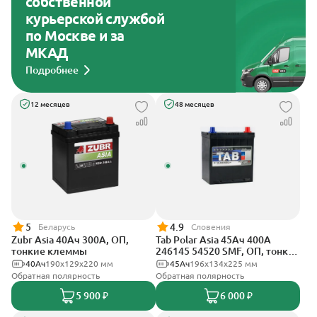
собственной
курьерской службой
по Москве и за
МКАД
Подробнее
12 месяцев
48 месяцев
5
4.9
Беларусь
Словения
Zubr Asia 40Ач 300А, ОП,
Tab Polar Asia 45Ач 400А
тонкие клеммы
246145 54520 SMF, ОП, тонкие
клеммы
40Ач
190x129x220 мм
45Ач
196x134x225 мм
Обратная полярность
Обратная полярность
5 900 ₽
6 000 ₽