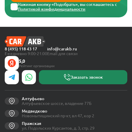
Нажимая кнопку «Подобрать», вы соглашаетесь с
Политикой конфиденциальности
8 (495) 118 43 17
info@carakb.ru
Ежедневно 9:00-21:00
Email для связи
5,0
Рейтинг организации
Заказать звонок
Алтуфьево
Алтуфьевское шоссе, владение 77Б
Медведково
Новомытищинский пр-кт, вл 47, кор 2
Пражская
ул. Подольских Курсантов, д. 3, стр. 29