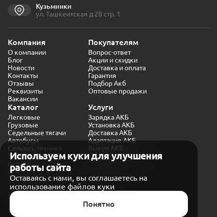
Кузьминки
ул. Ташкентская д.28 стр. 1
Компания
Покупателям
О компании
Вопрос-ответ
Блог
Акции и скидки
Новости
Доставка и оплата
Контакты
Гарантия
Отзывы
Подбор Акб
Реквизиты
Оптовые продажи
Вакансии
Каталог
Услуги
Легковые
Зарядка АКБ
Грузовые
Установка АКБ
Седельные тягачи
Доставка АКБ
Автобусы
Адаптация АКБ
Сельхоз. техника
Выкуп АКБ
Используем куки для улучшения
Экскаваторы
Проверка генератора
Автокраны
работы сайта
Политика конфиденциальности
Оставаясь с нами, вы соглашаетесь на
Обработка персональных данных
использование файлов куки
Согласие на обработку в «Яндекс.Метрика»
Карта сайта
Публичная оферта
Понятно
© CARAKB 2026. Все права защищены