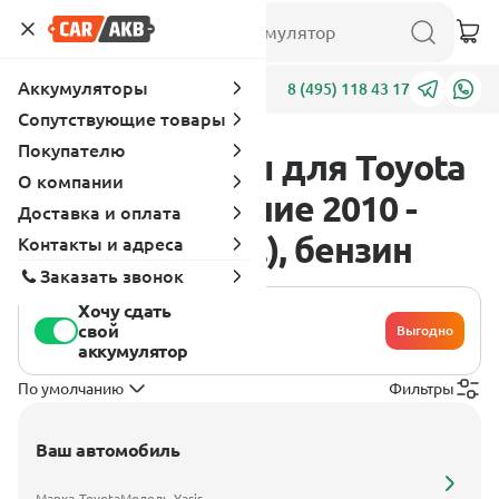
Аккумуляторы
Адреса
8 (495) 118 43 17
Сопутствующие товары
Покупателю
Аккумуляторы для Toyota
О компании
Yaris 3 поколение 2010 -
Доставка и оплата
2014 1.3 (99 л.с.), бензин
Контакты и адреса
Заказать звонок
Хочу сдать
свой
Выгодно
аккумулятор
По умолчанию
Фильтры
Ваш автомобиль
Марка
Toyota
Модель
Yaris