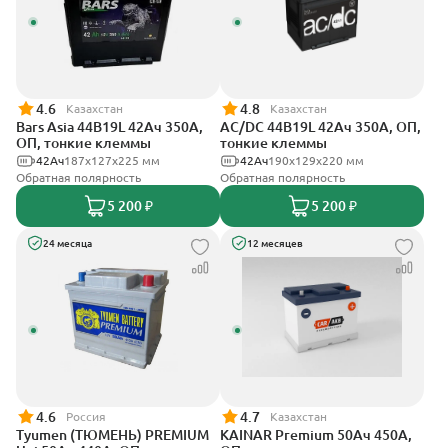
4.6
4.8
Казахстан
Казахстан
Bars Asia 44B19L 42Ач 350А,
AC/DC 44B19L 42Ач 350А, ОП,
ОП, тонкие клеммы
тонкие клеммы
42Ач
187x127x225 мм
42Ач
190x129x220 мм
Обратная полярность
Обратная полярность
5 200 ₽
5 200 ₽
24 месяца
12 месяцев
4.6
4.7
Россия
Казахстан
Tyumen (ТЮМЕНЬ) PREMIUM
KAINAR Premium 50Ач 450А,