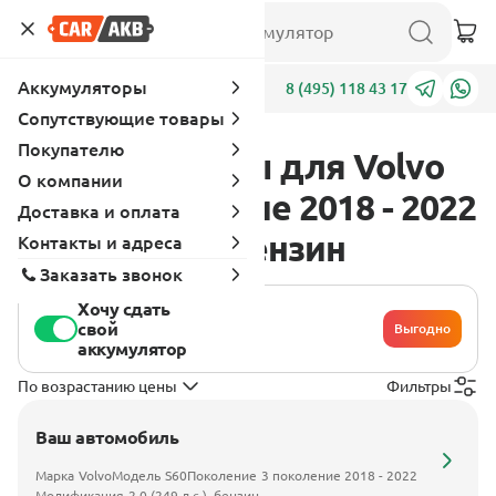
Аккумуляторы
Адреса
8 (495) 118 43 17
Сопутствующие товары
Покупателю
Аккумуляторы для Volvo
О компании
S60 3 поколение 2018 - 2022
Доставка и оплата
2.0 (249 л.с.), бензин
Контакты и адреса
Заказать звонок
Хочу сдать
свой
Выгодно
аккумулятор
По возрастанию цены
Фильтры
Ваш автомобиль
Марка
Volvo
Модель
S60
Поколение
3 поколение 2018 - 2022
Модификация
2.0 (249 л.с.), бензин