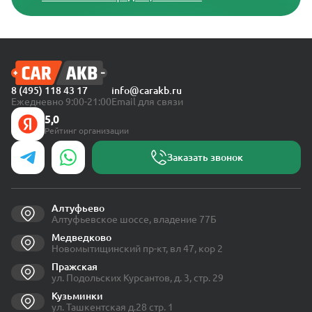
8 (495) 118 43 17
info@carakb.ru
Ежедневно 9:00-21:00
Email для связи
5,0
Рейтинг организации
Заказать звонок
Алтуфьево
Алтуфьевское шоссе, владение 77Б
Медведково
Новомытищинский пр-кт, вл 47, кор 2
Пражская
ул. Подольских Курсантов, д. 3, стр. 29
Кузьминки
ул. Ташкентская д.28 стр. 1