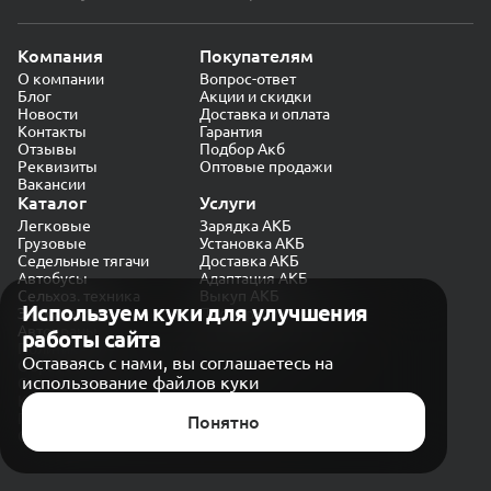
Компания
Покупателям
О компании
Вопрос-ответ
Блог
Акции и скидки
Новости
Доставка и оплата
Контакты
Гарантия
Отзывы
Подбор Акб
Реквизиты
Оптовые продажи
Вакансии
Каталог
Услуги
Легковые
Зарядка АКБ
Грузовые
Установка АКБ
Седельные тягачи
Доставка АКБ
Автобусы
Адаптация АКБ
Сельхоз. техника
Выкуп АКБ
Используем куки для улучшения
Экскаваторы
Проверка генератора
Автокраны
работы сайта
Политика конфиденциальности
Оставаясь с нами, вы соглашаетесь на
Обработка персональных данных
использование файлов куки
Согласие на обработку в «Яндекс.Метрика»
Карта сайта
Публичная оферта
Понятно
© CARAKB 2026. Все права защищены