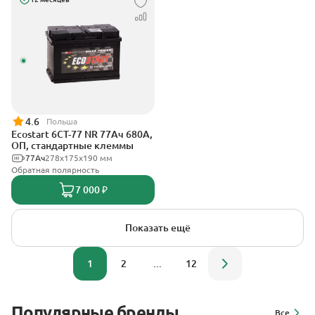
4.6
Польша
Ecostart 6CT-77 NR 77Ач 680А,
ОП, стандартные клеммы
77Ач
278x175x190 мм
Обратная полярность
7 000 ₽
Показать ещё
1
2
...
12
Популярные бренды
Все