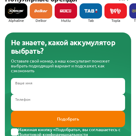
Alphaline
Delkor
Mutlu
Tab
Topla
(
Не знаете, какой аккумулятор
выбрать?
Оставьте свой номер, а наш консультант поможет
выбрать подходящий вариант и подскажет, как
сэкономить
Ваше имя
Телефон
Подобрать
Нажимая кнопку «Подобрать», вы соглашаетесь с
Политикой конфиденциальности