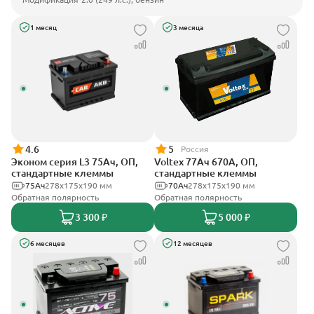
1 месяц
3 месяца
4.6
5
Россия
Эконом серия L3 75Ач, ОП,
Voltex 77Ач 670А, ОП,
стандартные клеммы
стандартные клеммы
75Ач
278х175х190 мм
70Ач
278х175х190 мм
Обратная полярность
Обратная полярность
3 300 ₽
5 000 ₽
6 месяцев
12 месяцев