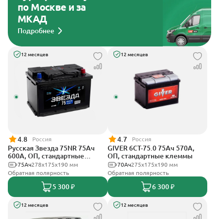
по Москве и за
МКАД
Подробнее
12 месяцев
12 месяцев
4.8
4.7
Россия
Россия
Русская Звезда 75NR 75Ач
GIVER 6СТ-75.0 75Ач 570А,
600А, ОП, стандартные
ОП, стандартные клеммы
клеммы
75Ач
278x175x190 мм
70Ач
275х175х190 мм
Обратная полярность
Обратная полярность
5 300 ₽
6 300 ₽
12 месяцев
12 месяцев