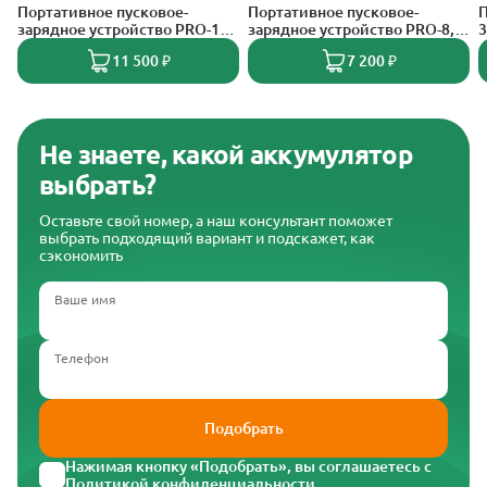
Портативное пусковое-
Портативное пусковое-
П
зарядное устройство PRO-15,
зарядное устройство PRO-8,
3
15000 мАч, 1200А
8000 мАч, 600А
м
11 500 ₽
7 200 ₽
Не знаете, какой аккумулятор
выбрать?
Оставьте свой номер, а наш консультант поможет
выбрать подходящий вариант и подскажет, как
сэкономить
Ваше имя
Телефон
Подобрать
Нажимая кнопку «Подобрать», вы соглашаетесь с
Политикой конфиденциальности