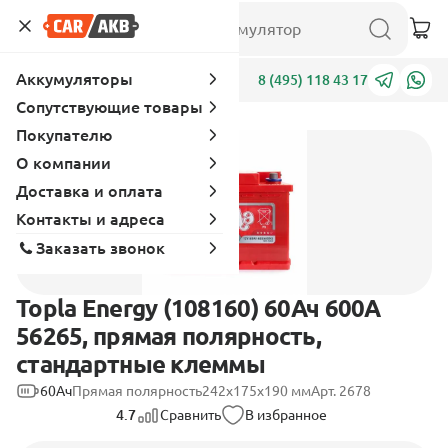
Аккумуляторы
Адреса
8 (495) 118 43 17
Сопутствующие товары
Покупателю
Хит продаж
О компании
Доставка и оплата
Контакты и адреса
Заказать звонок
Topla Energy (108160) 60Ач 600А
56265, прямая полярность,
стандартные клеммы
60Ач
Прямая полярность
242x175x190 мм
Арт. 2678
4.7
Сравнить
В избранное