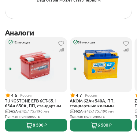
Ваш отзыв может стать первым
Аналоги
12 месяцев
36 месяцев
4.6
4.7
Россия
Россия
TUNGSTONE EFB 6СТ-65.1
АКОМ 62Ач 540А, ПП,
Z
65Ач 650А, ПП, стандартные
стандартные клеммы
П
клеммы
65Ач
242x175x190 мм
62Ач
242x175x190 мм
Прямая полярность
Прямая полярность
П
8 500 ₽
6 500 ₽