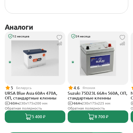
Аналоги
12 месяцев
24 месяца
5
4.6
Беларусь
Япония
URSA Blue Asia 60Ач 470А,
Suzuki 75D23L 66Ач 560А, ОП,
N
ОП, стандартные клеммы
стандартные клеммы
О
60Ач
230x175x200 мм
66Ач
230х175х225 мм
Обратная полярность
Обратная полярность
О
5 400 ₽
8 700 ₽