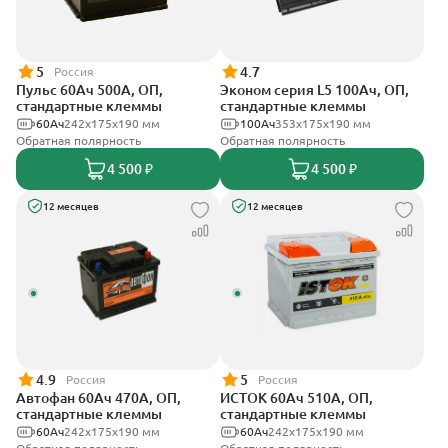
5
4.7
Россия
Пульс 60Ач 500А, ОП,
Эконом серия L5 100Ач, ОП,
стандартные клеммы
стандартные клеммы
60Ач
242x175x190 мм
100Ач
353х175х190 мм
Обратная полярность
Обратная полярность
4 500 ₽
4 500 ₽
12 месяцев
12 месяцев
4.9
5
Россия
Россия
Автофан 60Ач 470А, ОП,
ИСТОК 60Ач 510А, ОП,
стандартные клеммы
стандартные клеммы
60Ач
242х175х190 мм
60Ач
242x175x190 мм