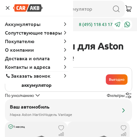
Аккумуляторы
Адреса
8 (495) 118 43 17
Сопутствующие товары
Покупателю
Аккумуляторы для Aston
О компании
Martin Vantage
Доставка и оплата
Контакты и адреса
Хочу сдать
Заказать звонок
свой
Выгодно
аккумулятор
По умолчанию
Фильтры
Ваш автомобиль
Марка
Aston Martin
Модель
Vantage
1 месяц