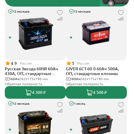
12 месяцев
12 месяцев
4.9
5
Россия
Россия
Русская Звезда 60NR 60Ач
GIVER 6СТ-60.0 60Ач 500А,
430А, ОП, стандартные
ОП, стандартные клеммы
клеммы
60Ач
242x175x190 мм
60Ач
242х175х190 мм
Обратная полярность
Обратная полярность
4 300 ₽
4 500 ₽
12 месяцев
1 месяц