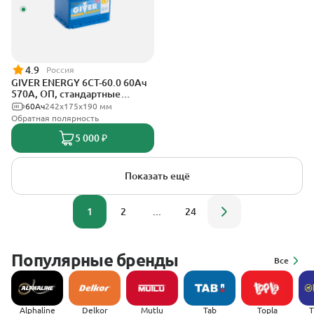
4.9
Россия
GIVER ENERGY 6СТ-60.0 60Ач
570А, ОП, стандартные
клеммы
60Ач
242х175х190 мм
Обратная полярность
5 000 ₽
Показать ещё
1
2
...
24
Популярные бренды
Все
Alphaline
Delkor
Mutlu
Tab
Topla