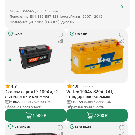
Марка
BMW
Модель
1 серия
Поколение
E81-E82-E87-E88 [рестайлинг] 2007 - 2012
Модификация
118d (143 л.с.), дизель
1 месяц
3 месяца
4.7
4.8
Россия
Эконом серия L5 100Ач, ОП,
Voltex 100Ач 820А, ОП,
стандартные клеммы
стандартные клеммы
100Ач
353х175х190 мм
100Ач
353х175х190 мм
Обратная полярность
Обратная полярность
4 500 ₽
7 200 ₽
12 месяцев
12 месяцев