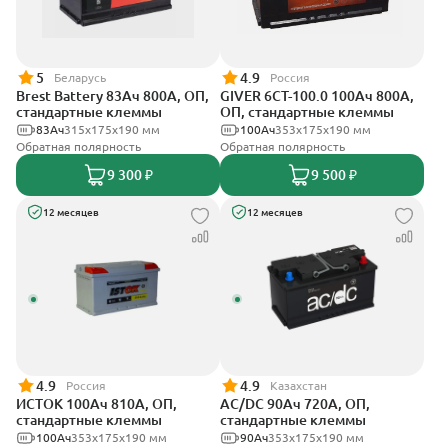
5
4.9
Беларусь
Россия
Brest Battery 83Ач 800А, ОП,
GIVER 6CT-100.0 100Ач 800А,
стандартные клеммы
ОП, стандартные клеммы
83Ач
315x175x190 мм
100Ач
353х175х190 мм
Обратная полярность
Обратная полярность
9 300 ₽
9 500 ₽
12 месяцев
12 месяцев
4.9
4.9
Россия
Казахстан
ИСТОК 100Ач 810А, ОП,
AC/DC 90Ач 720А, ОП,
стандартные клеммы
стандартные клеммы
100Ач
353х175х190 мм
90Ач
353х175х190 мм