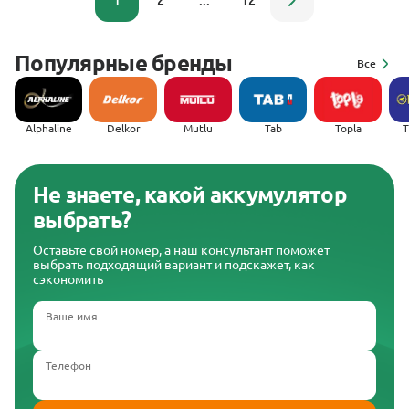
1
2
...
12
Популярные бренды
Все
Alphaline
Delkor
Mutlu
Tab
Topla
(
Не знаете, какой аккумулятор
выбрать?
Оставьте свой номер, а наш консультант поможет
выбрать подходящий вариант и подскажет, как
сэкономить
Ваше имя
Телефон