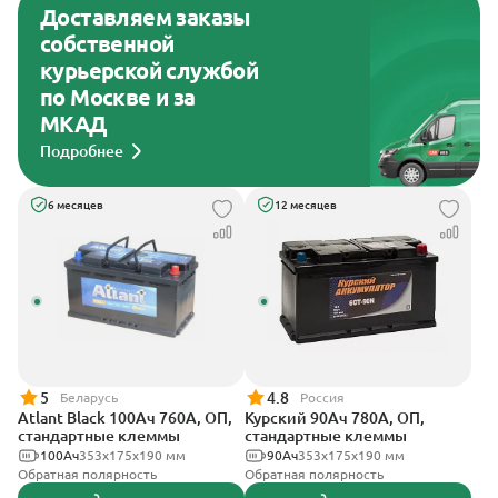
Доставляем заказы
собственной
курьерской службой
по Москве и за
МКАД
Подробнее
6 месяцев
12 месяцев
5
4.8
Беларусь
Россия
Atlant Black 100Ач 760А, ОП,
Курский 90Ач 780А, ОП,
стандартные клеммы
стандартные клеммы
100Ач
353х175х190 мм
90Ач
353x175x190 мм
Обратная полярность
Обратная полярность