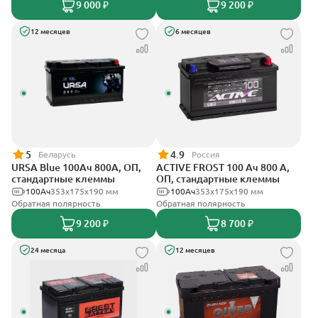
9 000 ₽
9 200 ₽
12 месяцев
6 месяцев
5
4.9
Беларусь
Россия
URSA Blue 100Ач 800А, ОП,
ACTIVE FROST 100 Ач 800 А,
стандартные клеммы
ОП, стандартные клеммы
100Ач
353х175х190 мм
100Ач
353х175х190 мм
Обратная полярность
Обратная полярность
9 200 ₽
8 700 ₽
24 месяца
12 месяцев