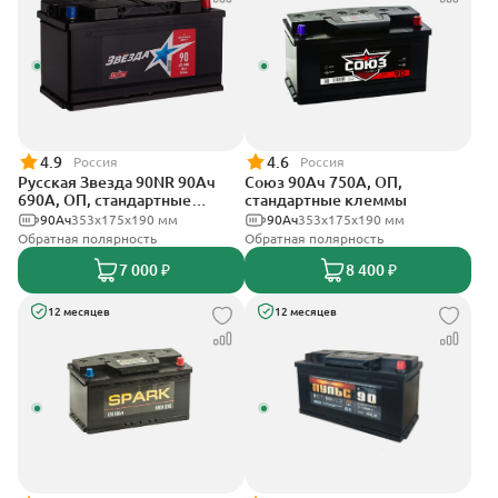
4.9
4.6
Россия
Россия
Русская Звезда 90NR 90Ач
Союз 90Ач 750А, ОП,
690А, ОП, стандартные
стандартные клеммы
клеммы
90Ач
353x175x190 мм
90Ач
353x175x190 мм
Обратная полярность
Обратная полярность
7 000 ₽
8 400 ₽
12 месяцев
12 месяцев