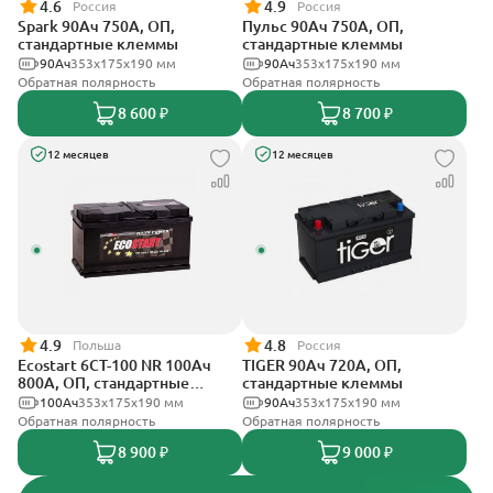
4.6
4.9
Россия
Россия
Spark 90Ач 750А, ОП,
Пульс 90Ач 750А, ОП,
стандартные клеммы
стандартные клеммы
90Ач
353х175х190 мм
90Ач
353x175x190 мм
Обратная полярность
Обратная полярность
8 600 ₽
8 700 ₽
12 месяцев
12 месяцев
4.9
4.8
Польша
Россия
Ecostart 6CT-100 NR 100Ач
TIGER 90Ач 720А, ОП,
800А, ОП, стандартные
стандартные клеммы
клеммы
100Ач
353x175x190 мм
90Ач
353х175х190 мм
Обратная полярность
Обратная полярность
8 900 ₽
9 000 ₽