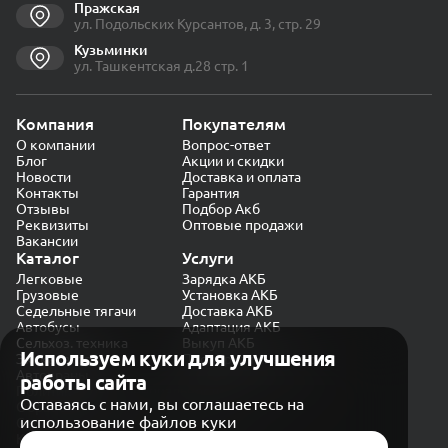
Пражская
ул. Подольских Курсантов, д. 3, стр. 29
Кузьминки
ул. Ташкентская д.28 стр. 1
Компания
Покупателям
О компании
Вопрос-ответ
Блог
Акции и скидки
Новости
Доставка и оплата
Контакты
Гарантия
Отзывы
Подбор Акб
Реквизиты
Оптовые продажи
Вакансии
Каталог
Услуги
Легковые
Зарядка АКБ
Грузовые
Установка АКБ
Седельные тягачи
Доставка АКБ
Автобусы
Адаптация АКБ
Сельхоз. техника
Выкуп АКБ
Используем куки для улучшения
Экскаваторы
Проверка генератора
Автокраны
работы сайта
Политика конфиденциальности
Оставаясь с нами, вы соглашаетесь на
Обработка персональных данных
использование файлов куки
Согласие на обработку в «Яндекс.Метрика»
Карта сайта