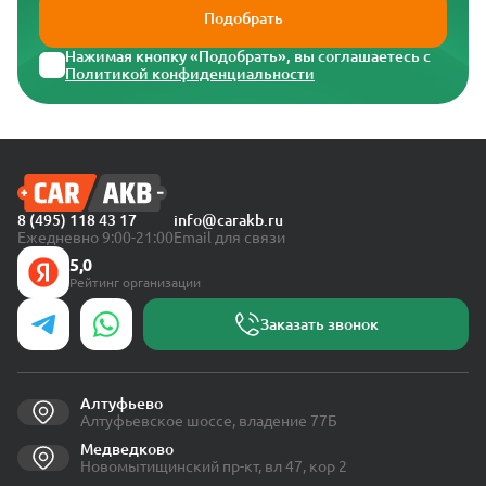
Подобрать
Нажимая кнопку «Подобрать», вы соглашаетесь с
Политикой конфиденциальности
8 (495) 118 43 17
info@carakb.ru
Ежедневно 9:00-21:00
Email для связи
5,0
Рейтинг организации
Заказать звонок
Алтуфьево
Алтуфьевское шоссе, владение 77Б
Медведково
Новомытищинский пр-кт, вл 47, кор 2