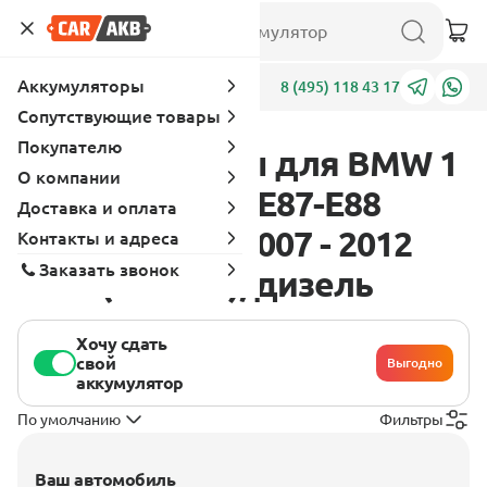
Аккумуляторы
Адреса
8 (495) 118 43 17
Сопутствующие товары
Покупателю
Аккумуляторы для BMW 1
О компании
серия E81-E82-E87-E88
Доставка и оплата
[рестайлинг] 2007 - 2012
Контакты и адреса
Заказать звонок
118d (143 л.с.), дизель
Хочу сдать
свой
Выгодно
аккумулятор
По умолчанию
Фильтры
Ваш автомобиль