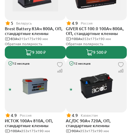
5
4.9
Беларусь
Россия
Brest Battery 83Ач 800А, ОП,
GIVER 6CT-100.0 100Ач 800А,
стандартные клеммы
ОП, стандартные клеммы
83Ач
315x175x190 мм
100Ач
353х175х190 мм
Обратная полярность
Обратная полярность
9 300 ₽
9 500 ₽
12 месяцев
12 месяцев
4.9
4.9
Россия
Казахстан
ИСТОК 100Ач 810А, ОП,
AC/DC 90Ач 720А, ОП,
стандартные клеммы
стандартные клеммы
100Ач
353х175х190 мм
90Ач
353х175х190 мм