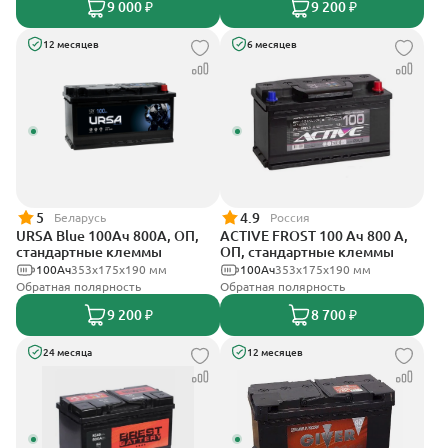
9 000 ₽
9 200 ₽
12 месяцев
6 месяцев
5
4.9
Беларусь
Россия
URSA Blue 100Ач 800А, ОП,
ACTIVE FROST 100 Ач 800 А,
стандартные клеммы
ОП, стандартные клеммы
100Ач
353х175х190 мм
100Ач
353х175х190 мм
Обратная полярность
Обратная полярность
9 200 ₽
8 700 ₽
24 месяца
12 месяцев