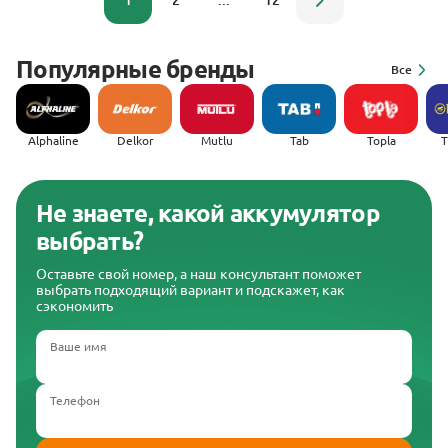
1
2
...
12
Популярные бренды
Все
Alphaline
Delkor
Mutlu
Tab
Topla
(
Не знаете, какой аккумулятор
выбрать?
Оставьте свой номер, а наш консультант поможет
выбрать подходящий вариант и подскажет, как
сэкономить
Ваше имя
Телефон