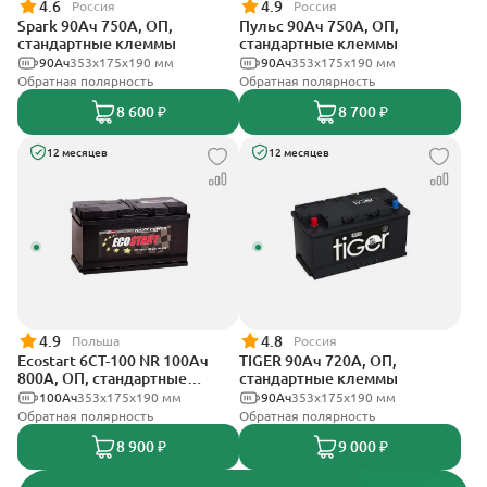
4.6
4.9
Россия
Россия
Spark 90Ач 750А, ОП,
Пульс 90Ач 750А, ОП,
стандартные клеммы
стандартные клеммы
90Ач
353х175х190 мм
90Ач
353x175x190 мм
Обратная полярность
Обратная полярность
8 600 ₽
8 700 ₽
12 месяцев
12 месяцев
4.9
4.8
Польша
Россия
Ecostart 6CT-100 NR 100Ач
TIGER 90Ач 720А, ОП,
800А, ОП, стандартные
стандартные клеммы
клеммы
100Ач
353x175x190 мм
90Ач
353х175х190 мм
Обратная полярность
Обратная полярность
8 900 ₽
9 000 ₽