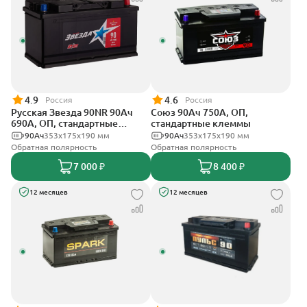
4.9
4.6
Россия
Россия
Русская Звезда 90NR 90Ач
Союз 90Ач 750А, ОП,
690А, ОП, стандартные
стандартные клеммы
клеммы
90Ач
353x175x190 мм
90Ач
353x175x190 мм
Обратная полярность
Обратная полярность
7 000 ₽
8 400 ₽
12 месяцев
12 месяцев