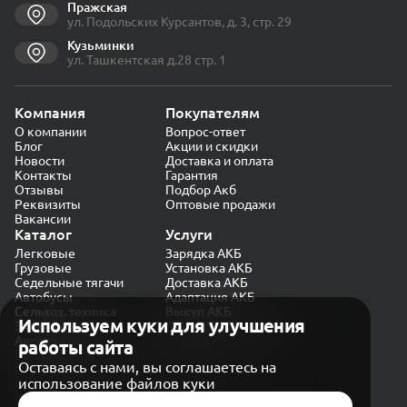
Пражская
ул. Подольских Курсантов, д. 3, стр. 29
Кузьминки
ул. Ташкентская д.28 стр. 1
Компания
Покупателям
О компании
Вопрос-ответ
Блог
Акции и скидки
Новости
Доставка и оплата
Контакты
Гарантия
Отзывы
Подбор Акб
Реквизиты
Оптовые продажи
Вакансии
Каталог
Услуги
Легковые
Зарядка АКБ
Грузовые
Установка АКБ
Седельные тягачи
Доставка АКБ
Автобусы
Адаптация АКБ
Сельхоз. техника
Выкуп АКБ
Используем куки для улучшения
Экскаваторы
Проверка генератора
Автокраны
работы сайта
Политика конфиденциальности
Оставаясь с нами, вы соглашаетесь на
Обработка персональных данных
использование файлов куки
Согласие на обработку в «Яндекс.Метрика»
Карта сайта