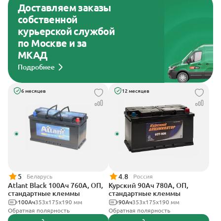
Доставляем заказы
собственной
курьерской службой
по Москве и за
МКАД
Подробнее
6 месяцев
12 месяцев
5
4.8
Беларусь
Россия
Atlant Black 100Ач 760А, ОП,
Курский 90Ач 780А, ОП,
стандартные клеммы
стандартные клеммы
100Ач
353х175х190 мм
90Ач
353x175x190 мм
Обратная полярность
Обратная полярность