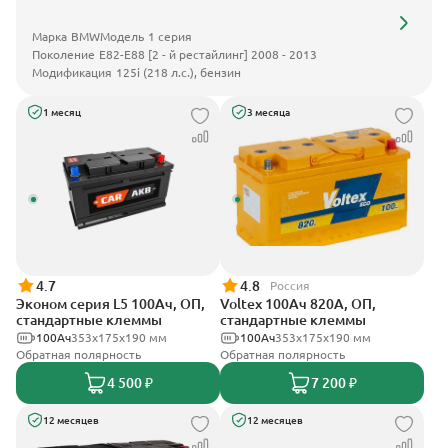
Марка
BMW
Модель
1 серия
Поколение
E82-E88 [2 - й рестайлинг] 2008 - 2013
Модификация
125i (218 л.с.), бензин
1 месяц
3 месяца
4.7
4.8
Россия
Эконом серия L5 100Ач, ОП,
Voltex 100Ач 820А, ОП,
стандартные клеммы
стандартные клеммы
100Ач
353х175х190 мм
100Ач
353х175х190 мм
Обратная полярность
Обратная полярность
4 500 ₽
7 200 ₽
12 месяцев
12 месяцев