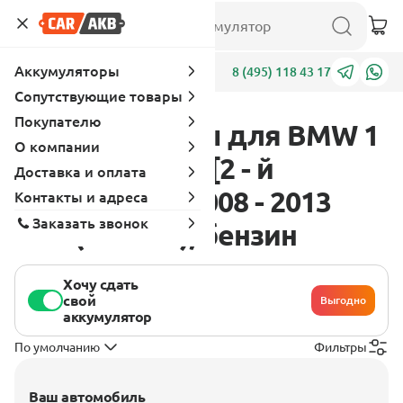
Аккумуляторы
Адреса
8 (495) 118 43 17
Сопутствующие товары
Покупателю
Аккумуляторы для BMW 1
О компании
серия E82-E88 [2 - й
Доставка и оплата
рестайлинг] 2008 - 2013
Контакты и адреса
Заказать звонок
125i (218 л.с.), бензин
Хочу сдать
свой
Выгодно
аккумулятор
По умолчанию
Фильтры
Ваш автомобиль