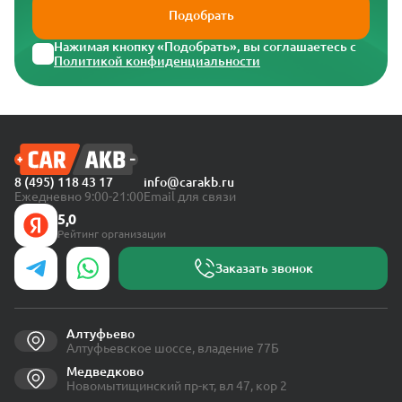
Подобрать
Нажимая кнопку «Подобрать», вы соглашаетесь с
Политикой конфиденциальности
8 (495) 118 43 17
info@carakb.ru
Ежедневно 9:00-21:00
Email для связи
5,0
Рейтинг организации
Заказать звонок
Алтуфьево
Алтуфьевское шоссе, владение 77Б
Медведково
Новомытищинский пр-кт, вл 47, кор 2