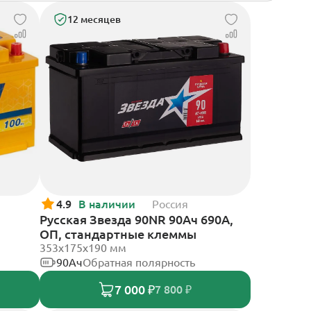
12 месяцев
4.9
В наличии
Россия
Русская Звезда 90NR 90Ач 690А,
ОП, стандартные клеммы
353x175x190 мм
90Ач
Обратная полярность
7 000 ₽
7 800 ₽