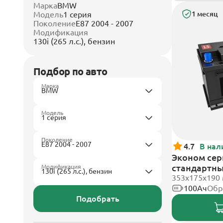
Марка
BMW
Модель
1 серия
1 месяц
Поколение
E87 2004 - 2007
Модификация
130i (265 л.с.), бензин
Подбор по авто
Марка
Модель
Поколение
4.7
В нал
Эконом сери
стандартн
Модификация
353х175х190
100Ач
Обр
Подобрать