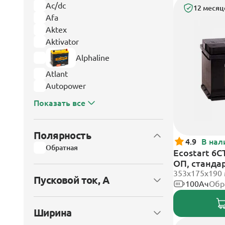
Ac/dc
12 месяц
Afa
Aktex
Aktivator
Alphaline
Atlant
Autopower
Показать все
Полярность
4.9
В нал
Обратная
Ecostart 6C
ОП, станда
353x175x190
Пусковой ток, А
100Ач
Обр
Ширина