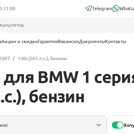
0-21:00
Telegram
Whats
а
Акции и скидки
Гарантия
Вакансии
Документы
Контакты
 2007
130i (265 л.с.), бензин
для BMW 1 серия 
.с.), бензин
Хочу