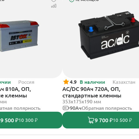
ичии
Россия
4.9
В наличии
Казахстан
ч 810А, ОП,
AC/DC 90Ач 720А, ОП,
ые клеммы
стандартные клеммы
 мм
353х175х190 мм
атная полярность
90Ач
Обратная полярность
9 500 ₽
9 700 ₽
10 300 ₽
10 500 ₽