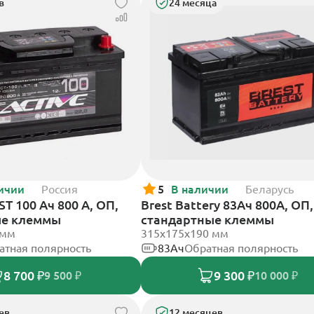
в
24 месяца
ичии
Россия
5
В наличии
Беларусь
T 100 Ач 800 А, ОП,
Brest Battery 83Ач 800А, ОП,
ые клеммы
стандартные клеммы
 мм
315x175x190 мм
атная полярность
83Ач
Обратная полярность
8 700 ₽
9 300 ₽
9 500 ₽
10 000 ₽
ев
12 месяцев