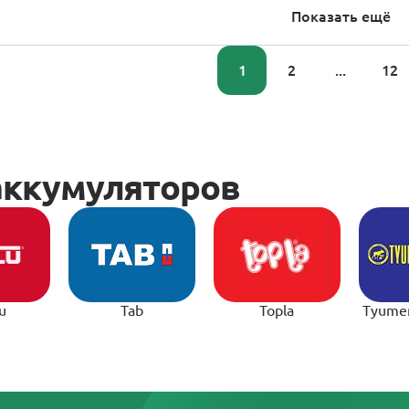
Показать ещё
1
2
...
12
u
Tab
Topla
Tyume