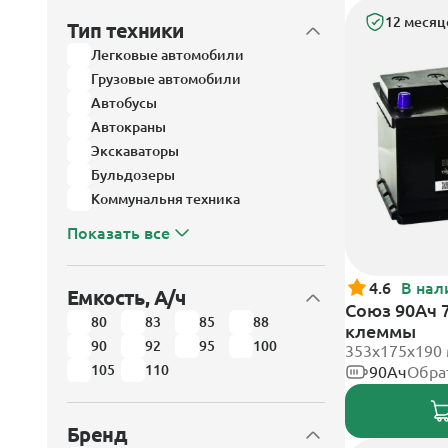
12 месяц
Тип техники
Легковые автомобили
Грузовые автомобили
Автобусы
Автокраны
Экскаваторы
Бульдозеры
Коммунальня техника
Показать все
4.6
В нал
Емкость, А/ч
Союз 90Ач 
80
83
85
88
клеммы
90
92
95
100
353x175x190
105
110
90Ач
Обра
Бренд