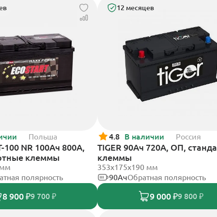
ев
12 месяцев
ичии
Польша
4.8
В наличии
Россия
T-100 NR 100Ач 800А,
TIGER 90Ач 720А, ОП, станд
ртные клеммы
клеммы
 мм
353х175х190 мм
атная полярность
90Ач
Обратная полярность
8 900 ₽
9 000 ₽
9 700 ₽
9 800 ₽