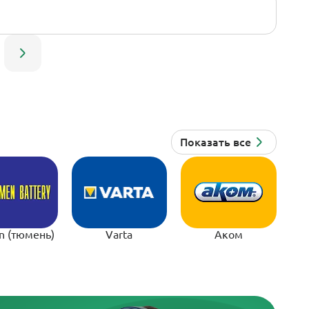
n (тюмень)
Varta
Аком