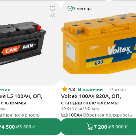
3 месяца
ичии
4.8
В наличии
Россия
я L5 100Ач, ОП,
Voltex 100Ач 820А, ОП,
ые клеммы
стандартные клеммы
 мм
353х175х190 мм
атная полярность
100Ач
Обратная полярность
4 500 ₽
7 200 ₽
5 500 ₽
8 000 ₽