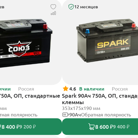
ев
12 месяцев
ичии
Россия
4.6
В наличии
Россия
750А, ОП, стандартные
Spark 90Ач 750А, ОП, станд
клеммы
 мм
353х175х190 мм
тная полярность
90Ач
Обратная полярность
8 400 ₽
8 600 ₽
9 200 ₽
9 400 ₽