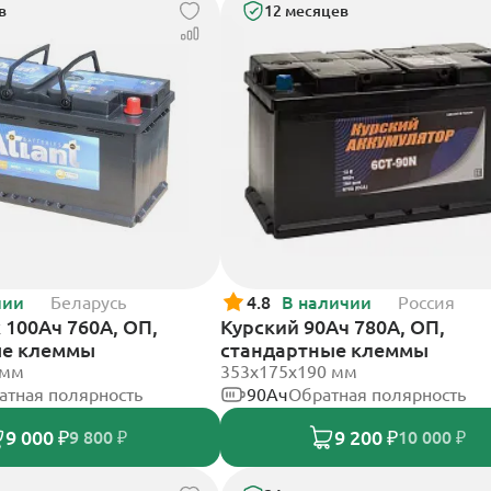
в
12 месяцев
чии
Беларусь
4.8
В наличии
Россия
k 100Ач 760А, ОП,
Курский 90Ач 780А, ОП,
ые клеммы
стандартные клеммы
 мм
353x175x190 мм
атная полярность
90Ач
Обратная полярность
9 000 ₽
9 200 ₽
9 800 ₽
10 000 ₽