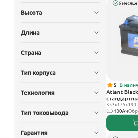
6 месяце
Высота
Длина
Страна
Тип корпуса
5
В нали
Atlant Blac
Технология
стандартн
353х175х190
100Ач
Обр
Тип токовывода
Гарантия