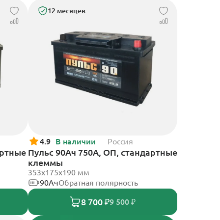
12 месяцев
4.9
В наличии
Россия
артные
Пульс 90Ач 750А, ОП, стандартные
клеммы
353x175x190 мм
90Ач
Обратная полярность
8 700 ₽
9 500 ₽