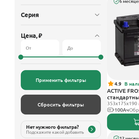
6 месяце
Серия
Цена, ₽
Применить фильтры
4.9
В нал
ACTIVE FROS
стандартн
353х175х190
Сбросить фильтры
100Ач
Обр
Нет нужного фильтра?
Подскажите какой добавить
12 месяц