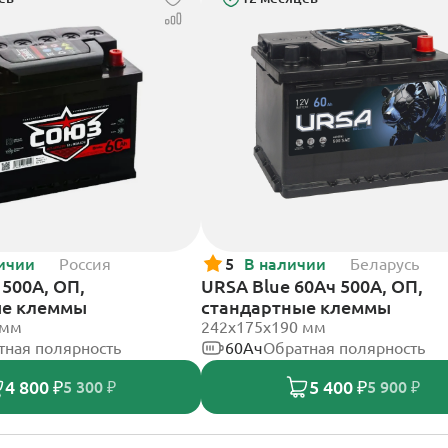
ичии
Россия
5
В наличии
Беларусь
500А, ОП,
URSA Blue 60Ач 500А, ОП,
ые клеммы
стандартные клеммы
 мм
242х175х190 мм
тная полярность
60Ач
Обратная полярность
4 800 ₽
5 400 ₽
5 300 ₽
5 900 ₽