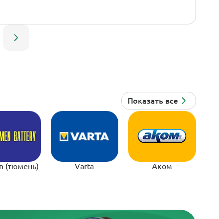
n (тюмень)
Varta
Аком