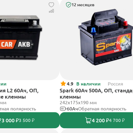
12 месяцев
чии
4.9
В наличии
Россия
я L2 60Ач, ОП,
Spark 60Ач 500А, ОП, станд
ые клеммы
клеммы
 мм
242х175х190 мм
тная полярность
60Ач
Обратная полярность
3 000 ₽
4 200 ₽
3 500 ₽
4 700 ₽