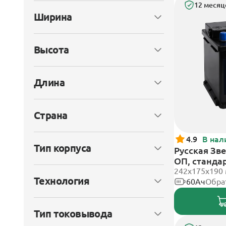
12 месяц
Ширина
Высота
Длина
Страна
4.9
В нал
Тип корпуса
Русская Зве
ОП, станда
242x175x190
Технология
60Ач
Обра
Тип токовывода