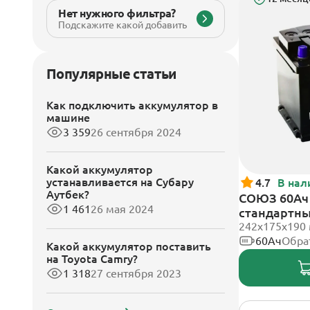
Нет нужного фильтра?
Подскажите какой добавить
Популярные статьи
Как подключить аккумулятор в
машине
3 359
26 сентября 2024
Какой аккумулятор
устанавливается на Субару
4.7
В нал
Аутбек?
СОЮЗ 60Ач 
1 461
26 мая 2024
стандартн
242x175x190
60Ач
Обра
Какой аккумулятор поставить
на Toyota Camry?
1 318
27 сентября 2023