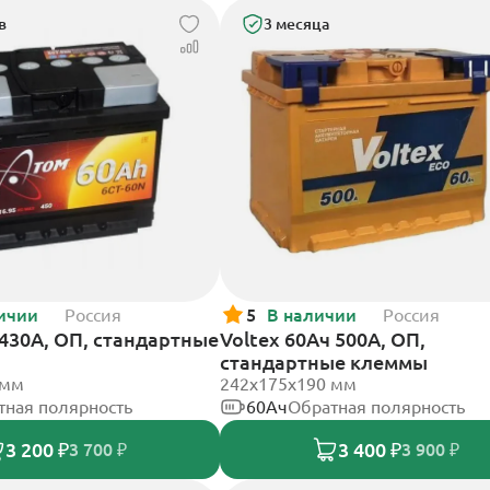
в
3 месяца
ичии
Россия
5
В наличии
Россия
430А, ОП, стандартные
Voltex 60Ач 500А, ОП,
стандартные клеммы
 мм
242х175х190 мм
тная полярность
60Ач
Обратная полярность
3 200 ₽
3 400 ₽
3 700 ₽
3 900 ₽