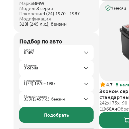
Марка
BMW
Модель
3 серия
1 месяц
Поколение
I (24) 1970 - 1987
Модификация
328i (245 л.с.), бензин
Подбор по авто
Марка
Модель
Поколение
4.7
В нал
Эконом сери
стандартн
Модификация
242х175х190
60Ач
Обра
Подобрать