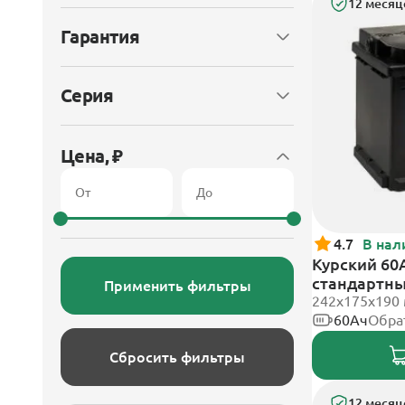
12 месяц
Гарантия
Серия
Цена, ₽
4.7
В нал
Курский 60А
стандартн
Применить фильтры
242x175x190
60Ач
Обра
Сбросить фильтры
12 месяц