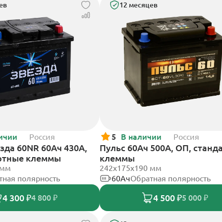
ев
12 месяцев
ичии
Россия
5
В наличии
Россия
зда 60NR 60Ач 430А,
Пульс 60Ач 500А, ОП, станд
ртные клеммы
клеммы
 мм
242x175x190 мм
тная полярность
60Ач
Обратная полярность
4 300 ₽
4 500 ₽
4 800 ₽
5 000 ₽