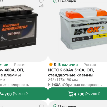
ев
12 месяцев
ичии
Россия
5
В наличии
Россия
ч 480А, ОП,
ИСТОК 60Ач 510А, ОП,
ые клеммы
стандартные клеммы
 мм
242x175x190 мм
тная полярность
60Ач
Обратная полярность
4 700 ₽
4 700 ₽
5 300 ₽
5 200 ₽
ев
12 месяцев