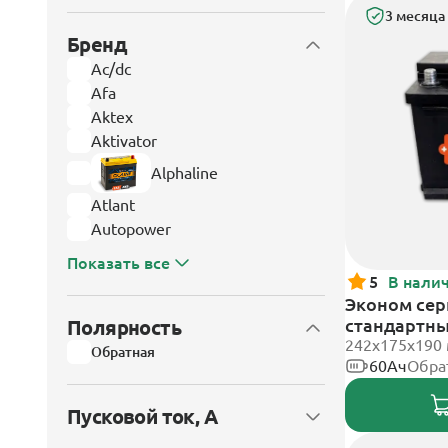
3 месяца
Бренд
Ac/dc
Afa
Aktex
Aktivator
Alphaline
Atlant
Autopower
Показать все
5
В нали
Эконом сери
стандартн
Полярность
242х175х190
Обратная
60Ач
Обра
Пусковой ток, А