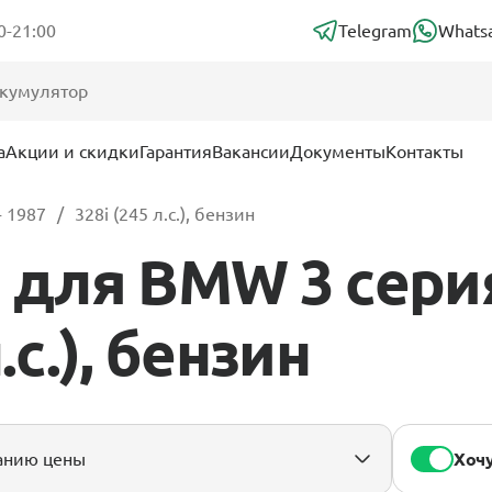
0-21:00
Telegram
Whats
а
Акции и скидки
Гарантия
Вакансии
Документы
Контакты
 - 1987
328i (245 л.с.), бензин
ля BMW 3 серия I
.с.), бензин
Хочу