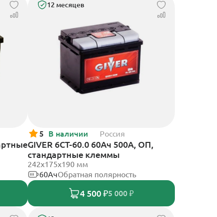
12 месяцев
5
В наличии
Россия
артные
GIVER 6СТ-60.0 60Ач 500А, ОП,
стандартные клеммы
242х175х190 мм
60Ач
Обратная полярность
4 500 ₽
5 000 ₽