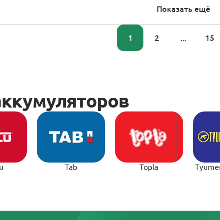
Показать ещё
1
2
...
15
u
Tab
Topla
Tyume