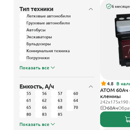
6 месяце
Тип техники
Легковые автомобили
Грузовые автомобили
Автобусы
Экскаваторы
Бульдозеры
Коммунальня техника
Погрузчики
Показать все
4.8
В нал
Емкость, А/ч
АТОМ 60Ач 
55
56
57
60
клеммы
61
62
63
64
242х175х190
65
66
68
70
60Ач
Обра
80
83
85
Показать все