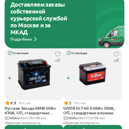
Доставляем заказы
собственной
курьерской службой
по Москве и за
МКАД
Подробнее
12 месяцев
12 месяцев
4.9
5
Россия
Россия
Русская Звезда 60NR 60Ач
GIVER 6СТ-60.0 60Ач 500А,
430А, ОП, стандартные
ОП, стандартные клеммы
клеммы
60Ач
242x175x190 мм
60Ач
242х175х190 мм
Обратная полярность
Обратная полярность