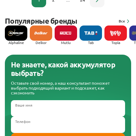
1
2
...
24
Популярные бренды
Все
Alphaline
Delkor
Mutlu
Tab
Topla
(
Не знаете, какой аккумулятор
выбрать?
Оставьте свой номер, а наш консультант поможет
выбрать подходящий вариант и подскажет, как
сэкономить
Ваше имя
Телефон