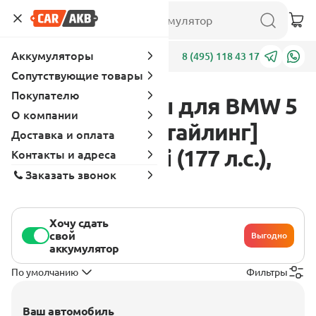
Аккумуляторы
Адреса
8 (495) 118 43 17
Сопутствующие товары
Покупателю
Аккумуляторы для BMW 5
О компании
серия E12 [рестайлинг]
Доставка и оплата
1976 - 1981 528i (177 л.с.),
Контакты и адреса
Заказать звонок
бензин
Хочу сдать
свой
Выгодно
аккумулятор
По умолчанию
Фильтры
Ваш автомобиль