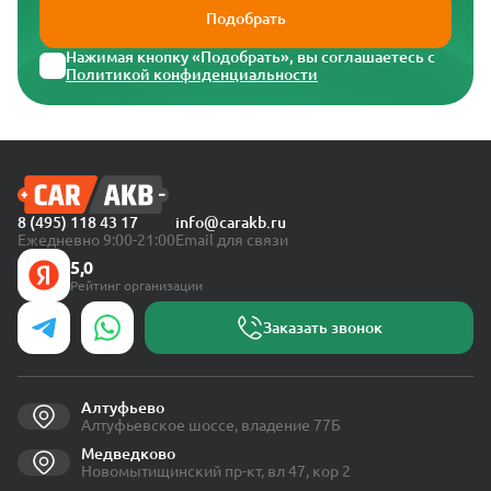
Подобрать
Нажимая кнопку «Подобрать», вы соглашаетесь с
Политикой конфиденциальности
8 (495) 118 43 17
info@carakb.ru
Ежедневно 9:00-21:00
Email для связи
5,0
Рейтинг организации
Заказать звонок
Алтуфьево
Алтуфьевское шоссе, владение 77Б
Медведково
Новомытищинский пр-кт, вл 47, кор 2