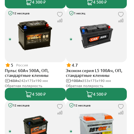
4 300 ₽
4 500 ₽
12 месяцев
1 месяц
5
4.7
Россия
Пульс 60Ач 500А, ОП,
Эконом серия L5 100Ач, ОП,
стандартные клеммы
стандартные клеммы
60Ач
242x175x190 мм
100Ач
353х175х190 мм
Обратная полярность
Обратная полярность
4 500 ₽
4 500 ₽
12 месяцев
12 месяцев