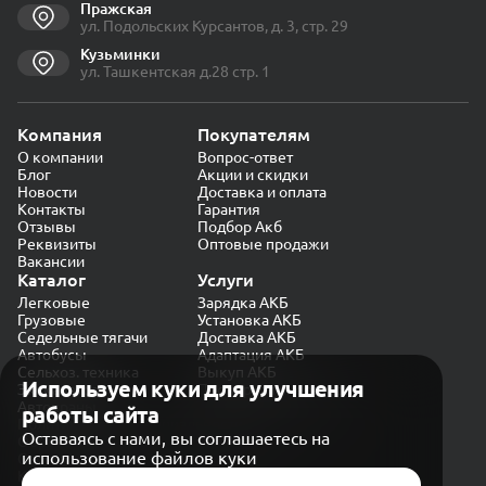
Пражская
ул. Подольских Курсантов, д. 3, стр. 29
Кузьминки
ул. Ташкентская д.28 стр. 1
Компания
Покупателям
О компании
Вопрос-ответ
Блог
Акции и скидки
Новости
Доставка и оплата
Контакты
Гарантия
Отзывы
Подбор Акб
Реквизиты
Оптовые продажи
Вакансии
Каталог
Услуги
Легковые
Зарядка АКБ
Грузовые
Установка АКБ
Седельные тягачи
Доставка АКБ
Автобусы
Адаптация АКБ
Сельхоз. техника
Выкуп АКБ
Используем куки для улучшения
Экскаваторы
Проверка генератора
Автокраны
работы сайта
Политика конфиденциальности
Оставаясь с нами, вы соглашаетесь на
Обработка персональных данных
использование файлов куки
Согласие на обработку в «Яндекс.Метрика»
Карта сайта