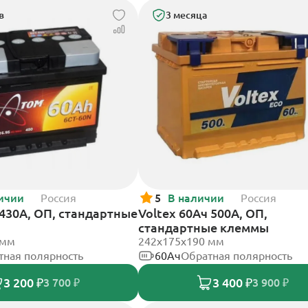
в
3 месяца
ичии
Россия
5
В наличии
Россия
430А, ОП, стандартные
Voltex 60Ач 500А, ОП,
стандартные клеммы
 мм
242х175х190 мм
тная полярность
60Ач
Обратная полярность
3 200 ₽
3 400 ₽
3 700 ₽
3 900 ₽