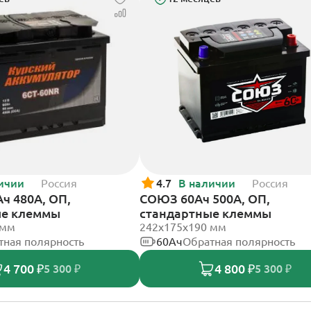
ичии
Россия
4.7
В наличии
Россия
ч 480А, ОП,
СОЮЗ 60Ач 500А, ОП,
ые клеммы
стандартные клеммы
 мм
242x175x190 мм
тная полярность
60Ач
Обратная полярность
4 700 ₽
4 800 ₽
5 300 ₽
5 300 ₽