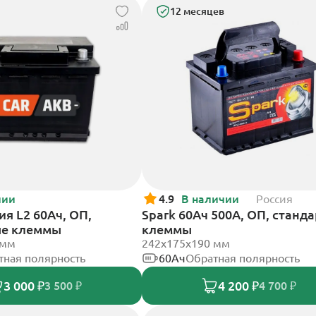
12 месяцев
чии
4.9
В наличии
Россия
я L2 60Ач, ОП,
Spark 60Ач 500А, ОП, станд
ые клеммы
клеммы
 мм
242х175х190 мм
тная полярность
60Ач
Обратная полярность
3 000 ₽
4 200 ₽
3 500 ₽
4 700 ₽