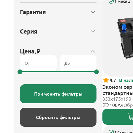
1 месяц
Гарантия
Серия
Цена, ₽
4.7
В нал
Эконом сери
стандартн
Применить фильтры
353х175х190
100Ач
Обр
Сбросить фильтры
12 месяц