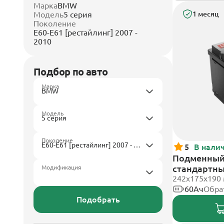
Марка
BMW
Модель
5 серия
1 месяц
Поколение
E60-E61 [рестайлинг] 2007 -
2010
Подбор по авто
Марка
Модель
Поколение
5
В нали
Подменный 
стандартн
Модификация
242х175х190
60Ач
Обра
Подобрать