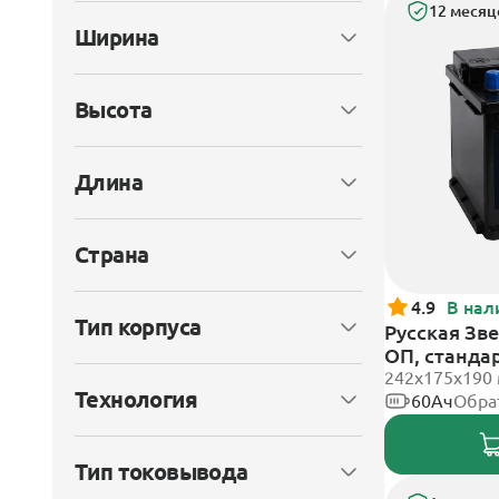
12 месяц
Ширина
Высота
Длина
Страна
4.9
В нал
Тип корпуса
Русская Зве
ОП, станда
242x175x190
Технология
60Ач
Обра
Тип токовывода