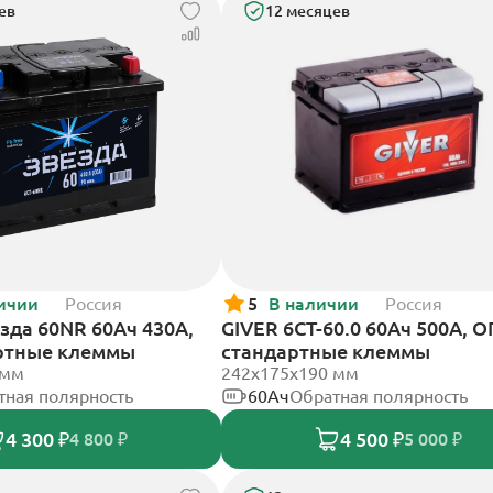
ев
12 месяцев
ичии
Россия
5
В наличии
Россия
зда 60NR 60Ач 430А,
GIVER 6СТ-60.0 60Ач 500А, О
ртные клеммы
стандартные клеммы
 мм
242х175х190 мм
тная полярность
60Ач
Обратная полярность
4 300 ₽
4 500 ₽
4 800 ₽
5 000 ₽