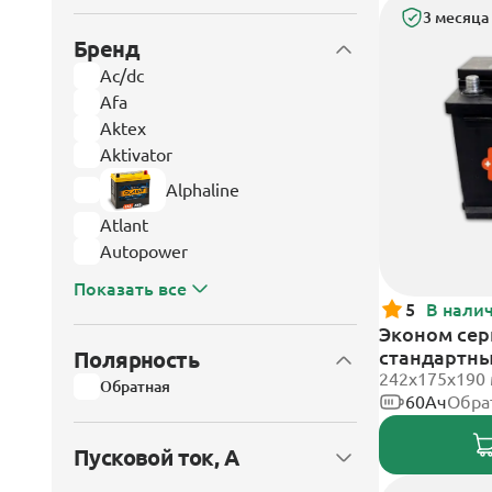
3 месяца
Бренд
Ac/dc
Afa
Aktex
Aktivator
Alphaline
Atlant
Autopower
Показать все
5
В нали
Эконом сери
стандартн
Полярность
242х175х190
Обратная
60Ач
Обра
Пусковой ток, А