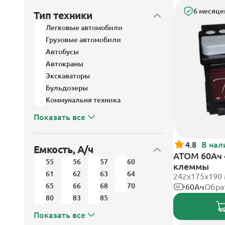
6 месяце
Тип техники
Легковые автомобили
Грузовые автомобили
Автобусы
Автокраны
Экскаваторы
Бульдозеры
Коммунальня техника
Показать все
4.8
В нал
Емкость, А/ч
АТОМ 60Ач 
55
56
57
60
клеммы
61
62
63
64
242х175х190
65
66
68
70
60Ач
Обра
80
83
85
Показать все