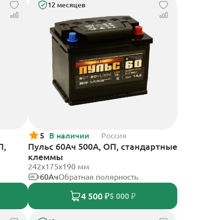
12 месяцев
5
В наличии
Россия
П,
Пульс 60Ач 500А, ОП, стандартные
клеммы
242x175x190 мм
60Ач
Обратная полярность
4 500 ₽
5 000 ₽