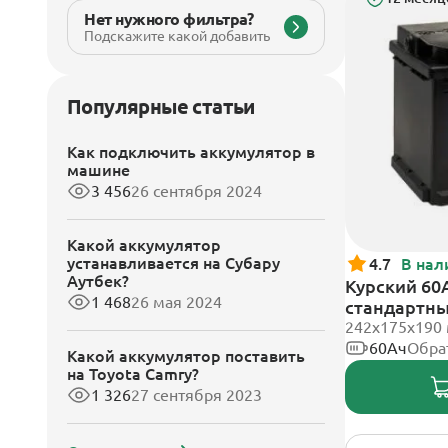
Нет нужного фильтра?
Подскажите какой добавить
Популярные статьи
Как подключить аккумулятор в
машине
3 456
26 сентября 2024
Какой аккумулятор
устанавливается на Субару
4.7
В нал
Аутбек?
Курский 60А
1 468
26 мая 2024
стандартн
242x175x190
60Ач
Обра
Какой аккумулятор поставить
на Toyota Camry?
1 326
27 сентября 2023