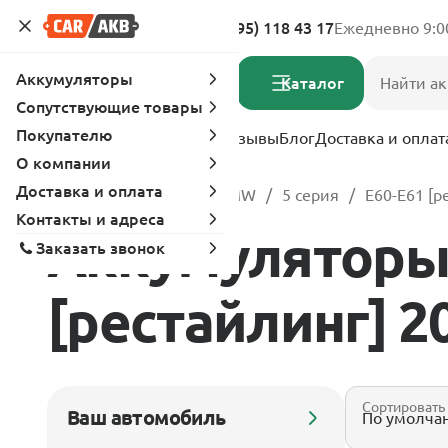
Адреса магазинов
8 (495) 118 43 17
Ежедневно 9:0
Аккумуляторы
Каталог
Сопутствующие товары
Покупателю
Услуги
Вопрос-ответ
Отзывы
Блог
Доставка и оплат
О компании
Доставка и оплата
Главная
Каталог
BMW
5 серия
E60-E61 [р
Контакты и адреса
Аккумуляторы 
Заказать звонок
[рестайлинг] 20
Сортировать
Ваш автомобиль