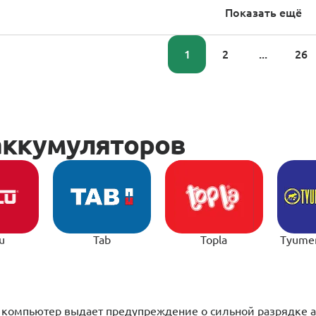
Показать ещё
1
2
...
26
u
Tab
Topla
Tyume
й компьютер выдает предупреждение о сильной разрядке 