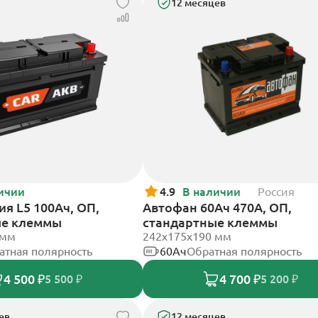
12 месяцев
ичии
4.9
В наличии
Россия
я L5 100Ач, ОП,
Автофан 60Ач 470А, ОП,
ые клеммы
стандартные клеммы
 мм
242х175х190 мм
атная полярность
60Ач
Обратная полярность
4 500 ₽
4 700 ₽
5 500 ₽
5 200 ₽
ев
12 месяцев