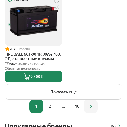
4.7
Россия
FIRE BALL 6СТ-90NR 90Ач 780,
ОП, стандартные клеммы
90Ач
353x175x190 мм
Обратная полярность
9 800 ₽
Показать ещё
1
2
...
10
Популярные бренды
Все