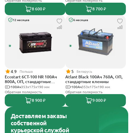
Обратная полярность
Обратная полярность
8 600 ₽
8 700 ₽
12 месяцев
6 месяцев
4.9
5
Польша
Беларусь
Ecostart 6CT-100 NR 100Ач
Atlant Black 100Ач 760А, ОП,
800А, ОП, стандартные
стандартные клеммы
клеммы
100Ач
353x175x190 мм
100Ач
353х175х190 мм
Обратная полярность
Обратная полярность
8 900 ₽
9 000 ₽
Доставляем заказы
собственной
курьерской службой