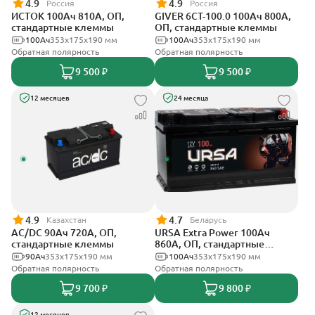
4.9
4.9
Россия
Россия
ИСТОК 100Ач 810А, ОП,
GIVER 6CT-100.0 100Ач 800А,
стандартные клеммы
ОП, стандартные клеммы
100Ач
353х175х190 мм
100Ач
353х175х190 мм
Обратная полярность
Обратная полярность
9 500 ₽
9 500 ₽
12 месяцев
24 месяца
4.9
4.7
Казахстан
Беларусь
AC/DC 90Ач 720А, ОП,
URSA Extra Power 100Ач
стандартные клеммы
860А, ОП, стандартные
клеммы
90Ач
353х175х190 мм
100Ач
353х175х190 мм
Обратная полярность
Обратная полярность
9 700 ₽
9 800 ₽
12 месяцев