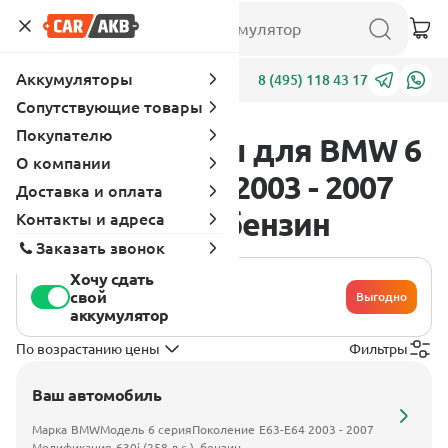
Аккумуляторы
Адреса
8 (495) 118 43 17
Сопутствующие товары
Покупателю
Аккумуляторы для BMW 6
О компании
серия E63-E64 2003 - 2007
Доставка и оплата
630i (258 л.с.), бензин
Контакты и адреса
Заказать звонок
Хочу сдать
свой
Выгодно
аккумулятор
По возрастанию цены
Фильтры
Ваш автомобиль
Марка
BMW
Модель
6 серия
Поколение
E63-E64 2003 - 2007
Модификация
630i (258 л.с.), бензин