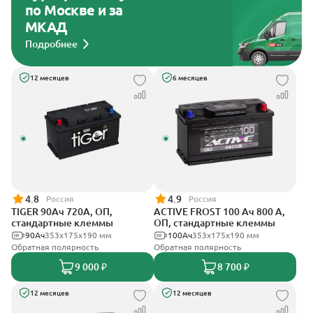
по Москве и за
МКАД
Подробнее
12 месяцев
6 месяцев
4.8
4.9
Россия
Россия
TIGER 90Ач 720А, ОП,
ACTIVE FROST 100 Ач 800 А,
стандартные клеммы
ОП, стандартные клеммы
90Ач
353х175х190 мм
100Ач
353х175х190 мм
Обратная полярность
Обратная полярность
9 000 ₽
8 700 ₽
12 месяцев
12 месяцев