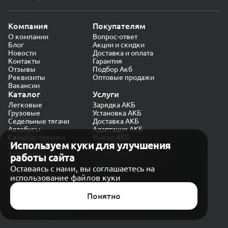
Компания
Покупателям
О компании
Вопрос-ответ
Блог
Акции и скидки
Новости
Доставка и оплата
Контакты
Гарантия
Отзывы
Подбор Акб
Реквизиты
Оптовые продажи
Вакансии
Каталог
Услуги
Легковые
Зарядка АКБ
Грузовые
Установка АКБ
Седельные тягачи
Доставка АКБ
Автобусы
Адаптация АКБ
Сельхоз. техника
Выкуп АКБ
Используем куки для улучшения
Экскаваторы
Проверка генератора
Автокраны
работы сайта
Политика конфиденциальности
Оставаясь с нами, вы соглашаетесь на
Обработка персональных данных
использование файлов куки
Согласие на обработку в «Яндекс.Метрика»
Карта сайта
Публичная оферта
Понятно
© CARAKB 2026. Все права защищены