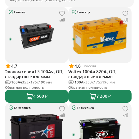
1 месяц
3 месяца
4.7
4.8
Россия
Эконом серия L5 100Ач, ОП,
Voltex 100Ач 820А, ОП,
стандартные клеммы
стандартные клеммы
100Ач
353х175х190 мм
100Ач
353х175х190 мм
Обратная полярность
Обратная полярность
4 500 ₽
7 200 ₽
12 месяцев
12 месяцев