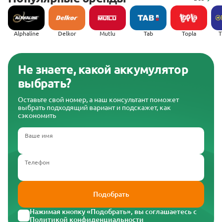
Alphaline
Delkor
Mutlu
Tab
Topla
(
Не знаете, какой аккумулятор
выбрать?
Оставьте свой номер, а наш консультант поможет
выбрать подходящий вариант и подскажет, как
сэкономить
Ваше имя
Телефон
Подобрать
Нажимая кнопку «Подобрать», вы соглашаетесь с
Политикой конфиденциальности