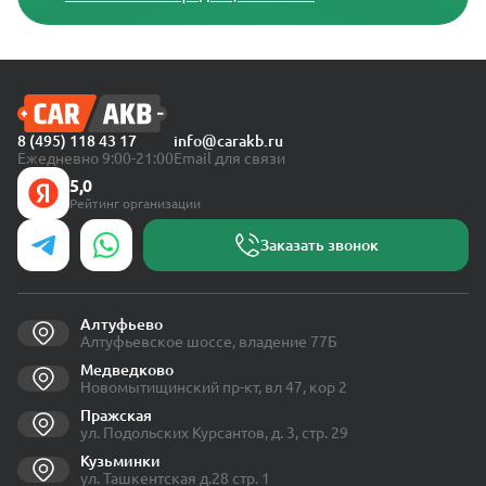
8 (495) 118 43 17
info@carakb.ru
Ежедневно 9:00-21:00
Email для связи
5,0
Рейтинг организации
Заказать звонок
Алтуфьево
Алтуфьевское шоссе, владение 77Б
Медведково
Новомытищинский пр-кт, вл 47, кор 2
Пражская
ул. Подольских Курсантов, д. 3, стр. 29
Кузьминки
ул. Ташкентская д.28 стр. 1