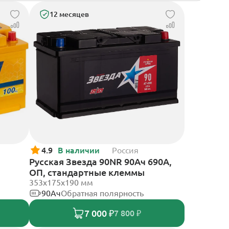
12 месяцев
4.9
В наличии
Россия
Русская Звезда 90NR 90Ач 690А,
ОП, стандартные клеммы
353x175x190 мм
90Ач
Обратная полярность
7 000 ₽
7 800 ₽