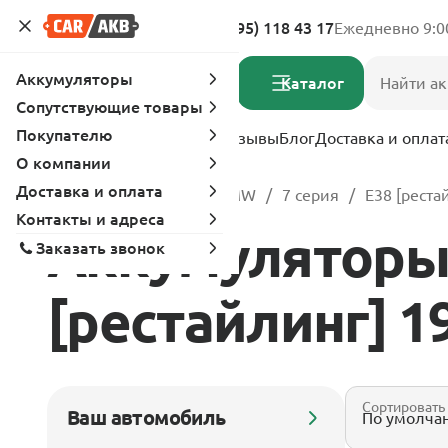
Адреса магазинов
8 (495) 118 43 17
Ежедневно 9:0
Аккумуляторы
Каталог
Сопутствующие товары
Покупателю
Услуги
Вопрос-ответ
Отзывы
Блог
Доставка и оплат
О компании
Доставка и оплата
Главная
Каталог
BMW
7 серия
E38 [реста
Контакты и адреса
Аккумуляторы 
Заказать звонок
[рестайлинг] 199
Сортировать
Ваш автомобиль