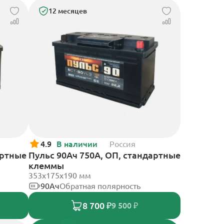
12 месяцев
4.9
В наличии
Россия
артные
Пульс 90Ач 750А, ОП, стандартные
клеммы
353x175x190 мм
90Ач
Обратная полярность
8 700 ₽
9 500 ₽