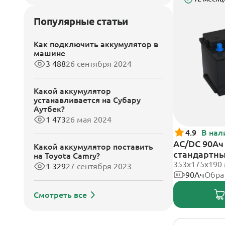
Популярные статьи
Как подключить аккумулятор в
машине
3 488
26 сентября 2024
Какой аккумулятор
устанавливается на Субару
Аутбек?
1 473
26 мая 2024
4.9
В нал
AC/DC 90Ач 
Какой аккумулятор поставить
стандартн
на Toyota Camry?
353х175х190
1 329
27 сентября 2023
90Ач
Обра
Смотреть все