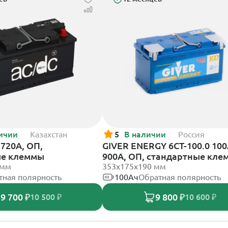
ичии
Казахстан
5
В наличии
Россия
720А, ОП,
GIVER ENERGY 6СТ-100.0 10
ые клеммы
900А, ОП, стандартные кл
 мм
353х175х190 мм
тная полярность
100Ач
Обратная полярность
9 700 ₽
9 800 ₽
10 500 ₽
10 600 ₽