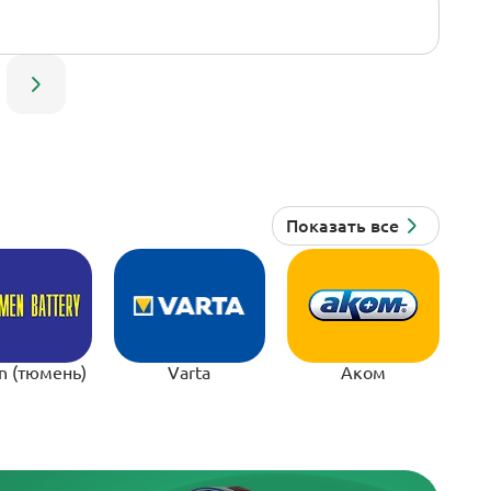
n (тюмень)
Varta
Аком