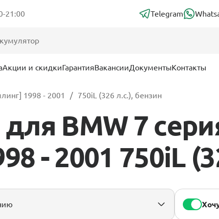
0-21:00
Telegram
Whats
а
Акции и скидки
Гарантия
Вакансии
Документы
Контакты
йлинг] 1998 - 2001
750iL (326 л.с.), бензин
для BMW 7 сери
8 - 2001 750iL (3
Хочу