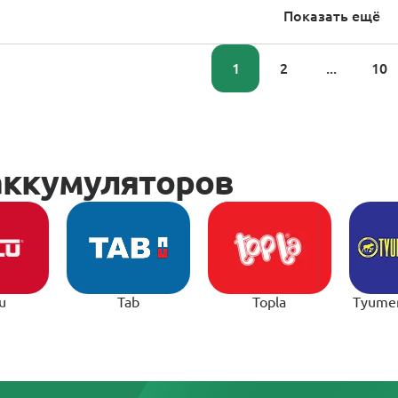
Показать ещё
1
2
...
10
u
Tab
Topla
Tyume