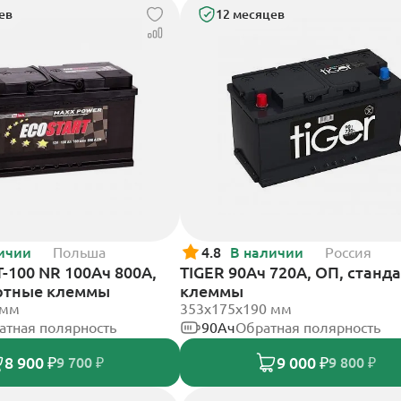
ев
12 месяцев
ичии
Польша
4.8
В наличии
Россия
T-100 NR 100Ач 800А,
TIGER 90Ач 720А, ОП, станд
ртные клеммы
клеммы
 мм
353х175х190 мм
атная полярность
90Ач
Обратная полярность
8 900 ₽
9 000 ₽
9 700 ₽
9 800 ₽