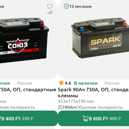
ев
12 месяцев
ичии
Россия
4.6
В наличии
Россия
750А, ОП, стандартные
Spark 90Ач 750А, ОП, станд
клеммы
 мм
353х175х190 мм
тная полярность
90Ач
Обратная полярность
8 400 ₽
8 600 ₽
9 200 ₽
9 400 ₽