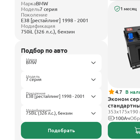
Марка
BMW
Модель
7 серия
1 месяц
Поколение
E38 [рестайлинг] 1998 - 2001
Модификация
750iL (326 л.с.), бензин
Подбор по авто
Марка
Модель
4.7
В нал
Поколение
Эконом сери
стандартн
Модификация
353х175х190
100Ач
Обр
Подобрать