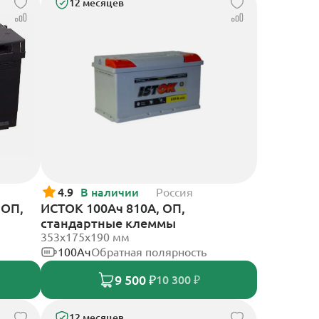
12 месяцев
4.9
В наличии
Россия
 ОП,
ИСТОК 100Ач 810А, ОП,
стандартные клеммы
353х175х190 мм
100Ач
Обратная полярность
9 500 ₽
10 300 ₽
12 месяцев