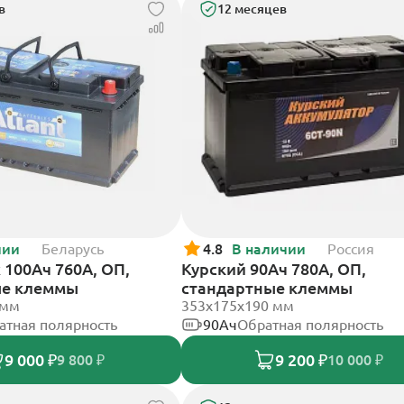
в
12 месяцев
чии
Беларусь
4.8
В наличии
Россия
k 100Ач 760А, ОП,
Курский 90Ач 780А, ОП,
ые клеммы
стандартные клеммы
 мм
353x175x190 мм
атная полярность
90Ач
Обратная полярность
9 000 ₽
9 200 ₽
9 800 ₽
10 000 ₽