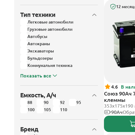
12 месяц
Тип техники
Легковые автомобили
Грузовые автомобили
Автобусы
Автокраны
Экскаваторы
Бульдозеры
Коммунальня техника
Показать все
4.6
В нал
Союз 90Ач 
Емкость, А/ч
клеммы
88
90
92
95
353x175x190
100
105
110
90Ач
Обра
Бренд