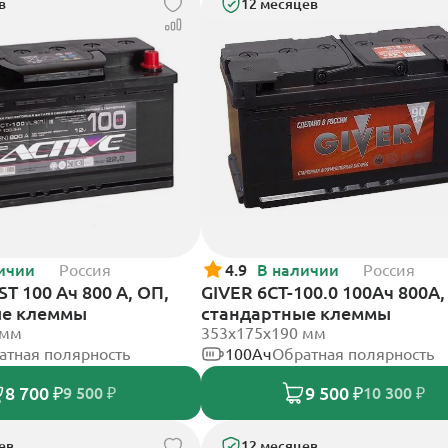
в
12 месяцев
ичии
Россия
4.9
В наличии
Россия
T 100 Ач 800 А, ОП,
GIVER 6CT-100.0 100Ач 800А,
ые клеммы
стандартные клеммы
 мм
353х175х190 мм
атная полярность
100Ач
Обратная полярность
8 700 ₽
9 500 ₽
9 500 ₽
10 300 ₽
ев
12 месяцев