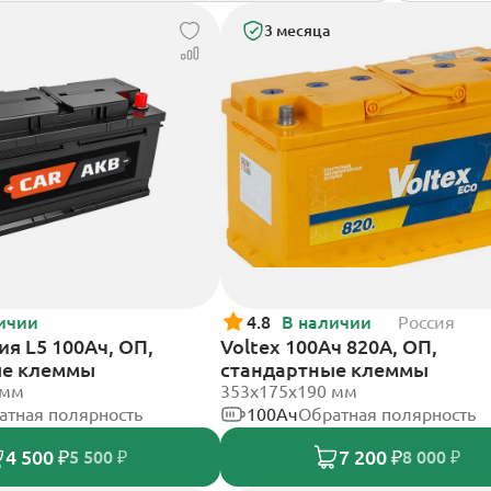
3 месяца
ичии
4.8
В наличии
Россия
я L5 100Ач, ОП,
Voltex 100Ач 820А, ОП,
ые клеммы
стандартные клеммы
 мм
353х175х190 мм
атная полярность
100Ач
Обратная полярность
4 500 ₽
7 200 ₽
5 500 ₽
8 000 ₽