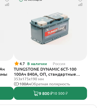
4.7
В наличии
Россия
0Ач
TUNGSTONE DYNAMIC 6СТ-100
еммы
100Ач 840А, ОП, стандартные
клеммы
353x175x190 мм
100Ач
Обратная полярность
9 800 ₽
10 500 ₽