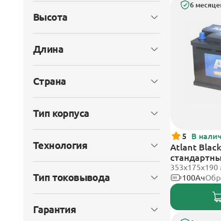
6 месяце
Высота
Длина
Страна
Тип корпуса
5
В нали
Технология
Atlant Blac
стандартн
353х175х190
Тип токовывода
100Ач
Обр
Гарантия