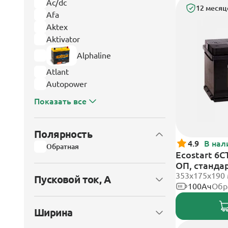
Ac/dc
12 месяц
Afa
Aktex
Aktivator
Alphaline
Atlant
Autopower
Показать все
Полярность
4.9
В нал
Обратная
Ecostart 6C
ОП, станда
353x175x190
Пусковой ток, А
100Ач
Обр
Ширина