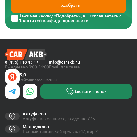
Подобрать
Нажимая кнопку «Подобрать», вы соглашаетесь с
Политикой конфиденциальности
8 (495) 118 43 17
info@carakb.ru
Ежедневно 9:00-21:00
Email для связи
5,0
Рейтинг организации
Заказать звонок
Алтуфьево
Алтуфьевское шоссе, владение 77Б
Медведково
Новомытищинский пр-кт, вл 47, кор 2