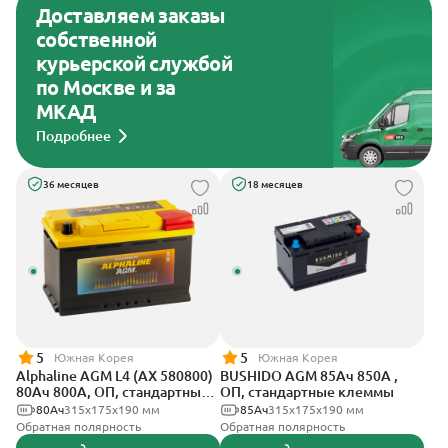
Доставляем заказы
собственной
курьерской службой
по Москве и за
МКАД
Подробнее
36 месяцев
18 месяцев
5
5
Южная Корея
Южная Корея
Alphaline AGM L4 (AX 580800)
BUSHIDO AGM 85Ач 850А ,
80Ач 800А, ОП, стандартные
ОП, стандартные клеммы
клеммы
80Ач
315х175х190 мм
85Ач
315x175x190 мм
Обратная полярность
Обратная полярность