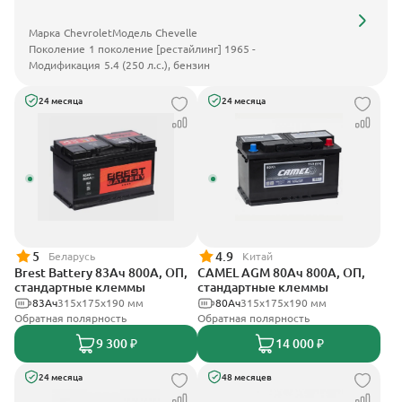
Марка
Chevrolet
Модель
Chevelle
Поколение
1 поколение [рестайлинг] 1965 -
Модификация
5.4 (250 л.с.), бензин
24 месяца
24 месяца
5
4.9
Беларусь
Китай
Brest Battery 83Ач 800А, ОП,
CAMEL AGM 80Ач 800А, ОП,
стандартные клеммы
стандартные клеммы
83Ач
315x175x190 мм
80Ач
315x175x190 мм
Обратная полярность
Обратная полярность
9 300 ₽
14 000 ₽
24 месяца
48 месяцев