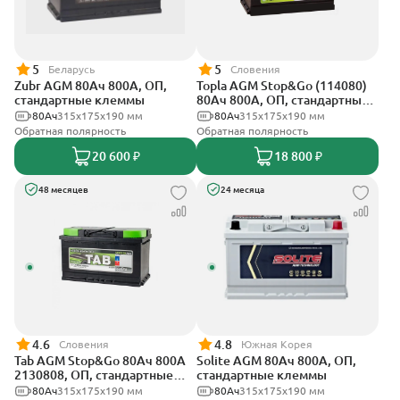
5
5
Беларусь
Словения
Zubr AGM 80Ач 800А, ОП,
Topla AGM Stop&Go (114080)
стандартные клеммы
80Ач 800А, ОП, стандартные
клеммы
80Ач
315x175x190 мм
80Ач
315x175x190 мм
Обратная полярность
Обратная полярность
20 600 ₽
18 800 ₽
48 месяцев
24 месяца
4.6
4.8
Словения
Южная Корея
Tab AGM Stop&Go 80Ач 800А
Solite AGM 80Ач 800А, ОП,
2130808, ОП, стандартные
стандартные клеммы
клеммы
80Ач
315x175x190 мм
80Ач
315x175x190 мм