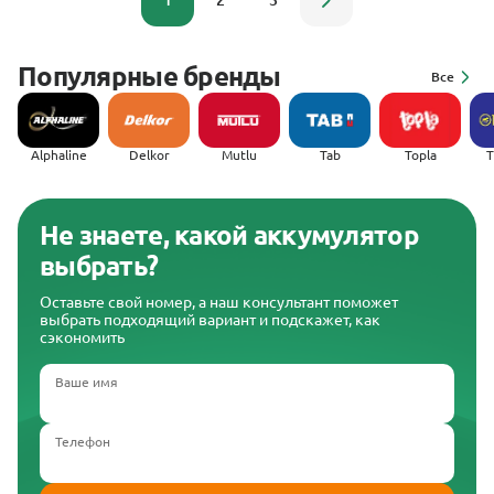
1
2
3
Популярные бренды
Все
Alphaline
Delkor
Mutlu
Tab
Topla
(
Не знаете, какой аккумулятор
выбрать?
Оставьте свой номер, а наш консультант поможет
выбрать подходящий вариант и подскажет, как
сэкономить
Ваше имя
Телефон