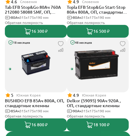
4.6
4.9
Словения
Словения
Tab EFB Stop&Go 80Ач 760А
Topla EFB Stop&Go Start-Stop
212080 58088 SMF, ОП,
80Ач 800А, ОП, стандартные
стандартные клеммы
клеммы
80Ач
315x175x190 мм
80Ач
315x175x190 мм
Обратная полярность
Обратная полярность
16 300 ₽
16 500 ₽
18 месяцев
48 месяцев
5
4.9
Южная Корея
Южная Корея
BUSHIDO EFB 85Ач 800А, ОП,
Delkor (59095) 90Ач 920А ,
стандартные клеммы
ОП, стандартные клеммы
85Ач
315x175x190 мм
90Ач
315x175x190 мм
Обратная полярность
Обратная полярность
16 800 ₽
18 100 ₽