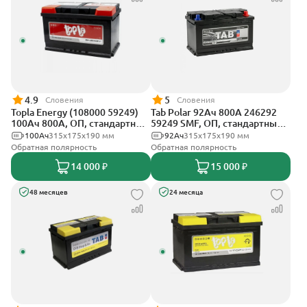
4.9
5
Словения
Словения
Topla Energy (108000 59249)
Tab Polar 92Ач 800А 246292
100Ач 800А, ОП, стандартные
59249 SMF, ОП, стандартные
клеммы
клеммы
100Ач
315x175x190 мм
92Ач
315x175x190 мм
Обратная полярность
Обратная полярность
14 000 ₽
15 000 ₽
48 месяцев
24 месяца