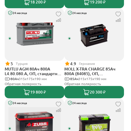
18 200 ₽
19 200 ₽
24 месяца
24 месяца
5
4.9
Турция
Германия
MUTLU AGM 80Ач 800A
MOLL X-TRA CHARGE 85Ач
L4.80.080.A, ОП, стандартные
800А (84085), ОП,
клеммы
стандартные клеммы
80Ач
315x175x190 мм
85Ач
315x175x190 мм
Обратная полярность
Обратная полярность
19 800 ₽
20 300 ₽
24 месяца
24 месяца