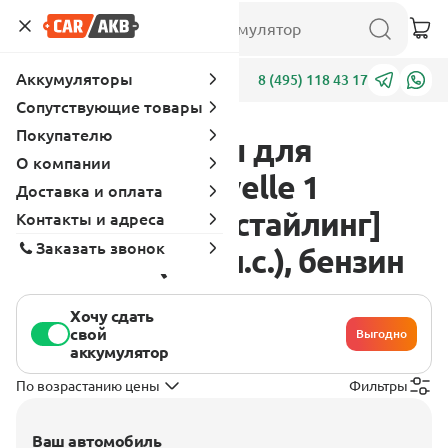
Аккумуляторы
Адреса
8 (495) 118 43 17
Сопутствующие товары
Покупателю
Аккумуляторы для
О компании
Chevrolet Chevelle 1
Доставка и оплата
поколение [рестайлинг]
Контакты и адреса
Заказать звонок
1965 - 5.4 (250 л.с.), бензин
Хочу сдать
свой
Выгодно
аккумулятор
По возрастанию цены
Фильтры
Ваш автомобиль