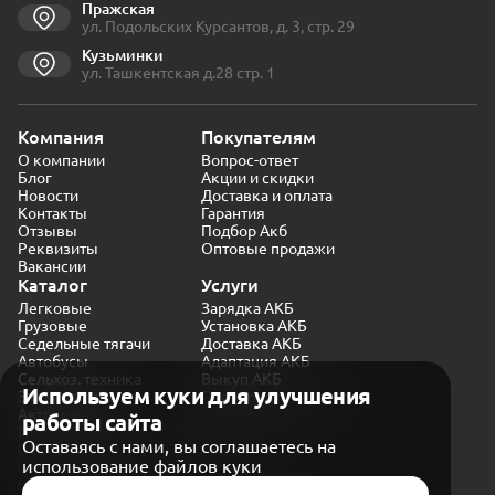
Пражская
ул. Подольских Курсантов, д. 3, стр. 29
Кузьминки
ул. Ташкентская д.28 стр. 1
Компания
Покупателям
О компании
Вопрос-ответ
Блог
Акции и скидки
Новости
Доставка и оплата
Контакты
Гарантия
Отзывы
Подбор Акб
Реквизиты
Оптовые продажи
Вакансии
Каталог
Услуги
Легковые
Зарядка АКБ
Грузовые
Установка АКБ
Седельные тягачи
Доставка АКБ
Автобусы
Адаптация АКБ
Сельхоз. техника
Выкуп АКБ
Используем куки для улучшения
Экскаваторы
Проверка генератора
Автокраны
работы сайта
Политика конфиденциальности
Оставаясь с нами, вы соглашаетесь на
Обработка персональных данных
использование файлов куки
Согласие на обработку в «Яндекс.Метрика»
Карта сайта