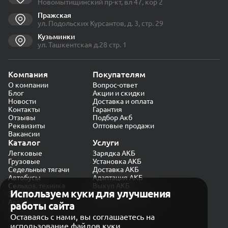
Новомытищинский пр-кт, вл 47, кор 2
Пражская
ул. Подольских Курсантов, д. 3, стр. 29
Кузьминки
ул. Ташкентская д.28 стр. 1
Компания
Покупателям
О компании
Вопрос-ответ
Блог
Акции и скидки
Новости
Доставка и оплата
Контакты
Гарантия
Отзывы
Подбор Акб
Реквизиты
Оптовые продажи
Вакансии
Каталог
Услуги
Легковые
Зарядка АКБ
Грузовые
Установка АКБ
Седельные тягачи
Доставка АКБ
Автобусы
Адаптация АКБ
Сельхоз. техника
Выкуп АКБ
Используем куки для улучшения
Экскаваторы
Проверка генератора
Автокраны
работы сайта
Политика конфиденциальности
Оставаясь с нами, вы соглашаетесь на
Обработка персональных данных
использование файлов куки
Согласие на обработку в «Яндекс.Метрика»