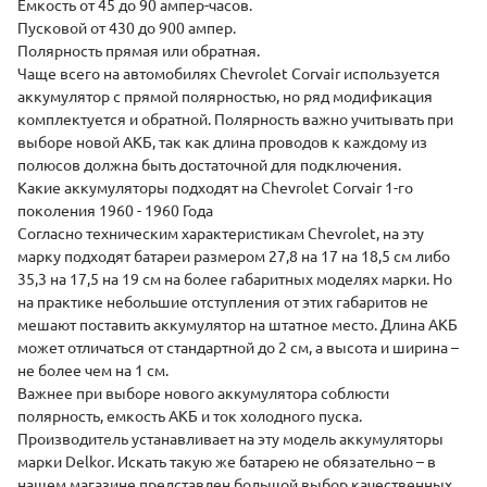
Емкость от 45 до 90 ампер-часов.
Пусковой от 430 до 900 ампер.
Полярность
прямая
или
обратная
.
Чаще всего на автомобилях Chevrolet Corvair используется
аккумулятор с прямой полярностью, но ряд модификация
комплектуется и обратной. Полярность важно учитывать при
выборе новой АКБ, так как длина проводов к каждому из
полюсов должна быть достаточной для подключения.
Какие аккумуляторы подходят на Chevrolet Corvair 1-го
поколения 1960 - 1960 Года
Согласно техническим характеристикам Chevrolet, на эту
марку подходят батареи размером 27,8 на 17 на 18,5 см либо
35,3 на 17,5 на 19 см на более габаритных моделях марки. Но
на практике небольшие отступления от этих габаритов не
мешают поставить аккумулятор на штатное место. Длина АКБ
может отличаться от стандартной до 2 см, а высота и ширина –
не более чем на 1 см.
Важнее при выборе нового аккумулятора соблюсти
полярность, емкость АКБ и ток холодного пуска.
Производитель устанавливает на эту модель аккумуляторы
марки
Delkor
. Искать такую же батарею не обязательно – в
нашем магазине представлен большой выбор качественных