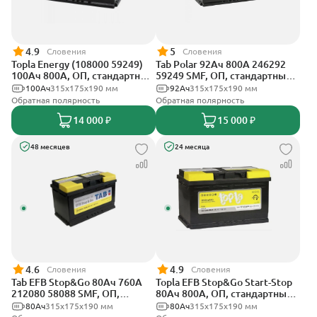
4.9
5
Словения
Словения
Topla Energy (108000 59249)
Tab Polar 92Ач 800А 246292
100Ач 800А, ОП, стандартные
59249 SMF, ОП, стандартные
клеммы
клеммы
100Ач
315x175x190 мм
92Ач
315x175x190 мм
Обратная полярность
Обратная полярность
14 000 ₽
15 000 ₽
48 месяцев
24 месяца
4.6
4.9
Словения
Словения
Tab EFB Stop&Go 80Ач 760А
Topla EFB Stop&Go Start-Stop
212080 58088 SMF, ОП,
80Ач 800А, ОП, стандартные
стандартные клеммы
клеммы
80Ач
315x175x190 мм
80Ач
315x175x190 мм