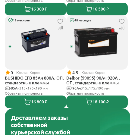
Обратная полярность
Обратная полярность
16 300 ₽
16 500 ₽
18 месяцев
48 месяцев
5
4.9
Южная Корея
Южная Корея
BUSHIDO EFB 85Ач 800А, ОП,
Delkor (59095) 90Ач 920А ,
стандартные клеммы
ОП, стандартные клеммы
85Ач
315x175x190 мм
90Ач
315x175x190 мм
Обратная полярность
Обратная полярность
16 800 ₽
18 100 ₽
Доставляем заказы
собственной
курьерской службой