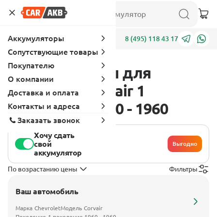
Аккумуляторы
Адреса
8 (495) 118 43 17
Сопутствующие товары
Покупателю
Аккумуляторы для
О компании
Chevrolet Corvair 1
Доставка и оплата
поколение 1960 - 1960
Контакты и адреса
Заказать звонок
Хочу сдать
свой
Выгодно
аккумулятор
По возрастанию цены
Фильтры
Ваш автомобиль
Марка
Chevrolet
Модель
Corvair
Поколение
1 поколение 1960 - 1960