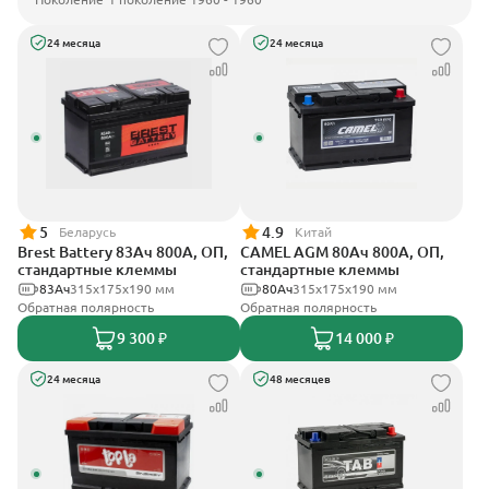
24 месяца
24 месяца
5
4.9
Беларусь
Китай
Brest Battery 83Ач 800А, ОП,
CAMEL AGM 80Ач 800А, ОП,
стандартные клеммы
стандартные клеммы
83Ач
315x175x190 мм
80Ач
315x175x190 мм
Обратная полярность
Обратная полярность
9 300 ₽
14 000 ₽
24 месяца
48 месяцев