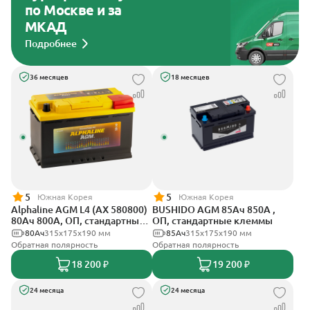
по Москве и за
МКАД
Подробнее
36 месяцев
18 месяцев
5
5
Южная Корея
Южная Корея
Alphaline AGM L4 (AX 580800)
BUSHIDO AGM 85Ач 850А ,
80Ач 800А, ОП, стандартные
ОП, стандартные клеммы
клеммы
80Ач
315х175х190 мм
85Ач
315x175x190 мм
Обратная полярность
Обратная полярность
18 200 ₽
19 200 ₽
24 месяца
24 месяца