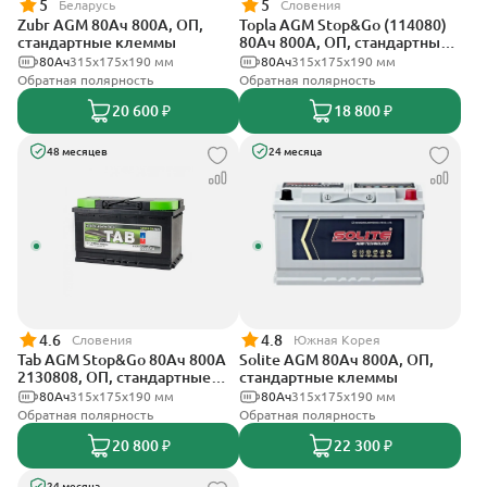
5
5
Беларусь
Словения
Zubr AGM 80Ач 800А, ОП,
Topla AGM Stop&Go (114080)
стандартные клеммы
80Ач 800А, ОП, стандартные
клеммы
80Ач
315x175x190 мм
80Ач
315x175x190 мм
Обратная полярность
Обратная полярность
20 600 ₽
18 800 ₽
48 месяцев
24 месяца
4.6
4.8
Словения
Южная Корея
Tab AGM Stop&Go 80Ач 800А
Solite AGM 80Ач 800А, ОП,
2130808, ОП, стандартные
стандартные клеммы
клеммы
80Ач
315x175x190 мм
80Ач
315x175x190 мм
Обратная полярность
Обратная полярность
20 800 ₽
22 300 ₽
24 месяца