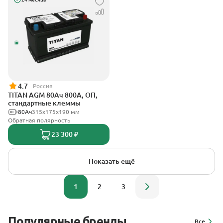
4.7
Россия
TITAN AGM 80Ач 800А, ОП,
стандартные клеммы
80Ач
315x175x190 мм
Обратная полярность
23 300 ₽
Показать ещё
1
2
3
Популярные бренды
Все