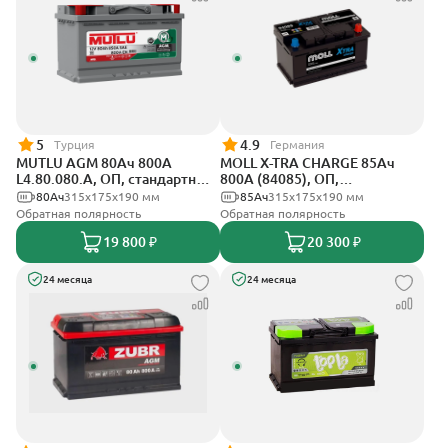
5
4.9
Турция
Германия
MUTLU AGM 80Ач 800A
MOLL X-TRA CHARGE 85Ач
L4.80.080.A, ОП, стандартные
800А (84085), ОП,
клеммы
стандартные клеммы
80Ач
315x175x190 мм
85Ач
315x175x190 мм
Обратная полярность
Обратная полярность
19 800 ₽
20 300 ₽
24 месяца
24 месяца