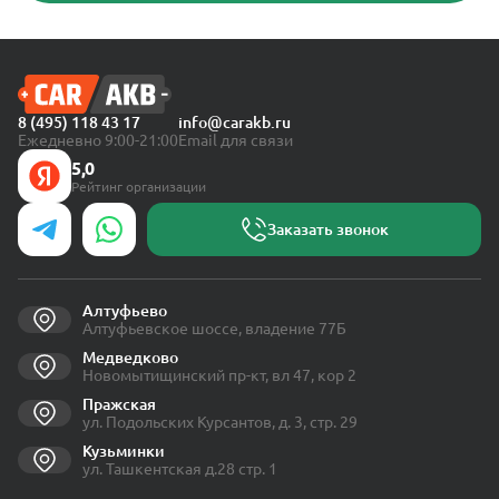
8 (495) 118 43 17
info@carakb.ru
Ежедневно 9:00-21:00
Email для связи
5,0
Рейтинг организации
Заказать звонок
Алтуфьево
Алтуфьевское шоссе, владение 77Б
Медведково
Новомытищинский пр-кт, вл 47, кор 2
Пражская
ул. Подольских Курсантов, д. 3, стр. 29
Кузьминки
ул. Ташкентская д.28 стр. 1