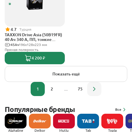
4.7
Турция
TAXXON Drive Asia (50B19FR)
40 Ач 340 А, ПП, тонкие
клеммы
45Ач
196х128х223 мм
Прямая полярность
4 200 ₽
Показать ещё
1
2
...
75
Популярные бренды
Все
Alphaline
Delkor
Mutlu
Tab
Topla