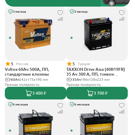
3 месяца
3 месяца
5
5
Россия
Турция
Voltex 60Ач 500А, ПП,
TAXXON Drive Asia (40B19FR)
стандартные клеммы
35 Ач 300 А, ПП, тонкие
клеммы
60Ач
242х175х190 мм
35Ач
196х128х223 мм
Прямая полярность
Прямая полярность
3 400 ₽
3 700 ₽
6 месяцев
6 месяцев