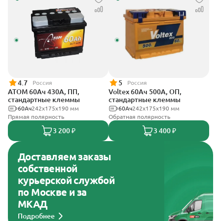
4.7
5
Россия
Россия
АТОМ 60Ач 430А, ПП,
Voltex 60Ач 500А, ОП,
стандартные клеммы
стандартные клеммы
60Ач
242х175х190 мм
60Ач
242х175х190 мм
Прямая полярность
Обратная полярность
3 200 ₽
3 400 ₽
Доставляем заказы
собственной
курьерской службой
по Москве и за
МКАД
Подробнее