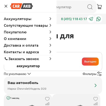
Аккумуляторы
Адреса
8 (495) 118 43 17
Сопутствующие товары
Покупателю
Аккумуляторы для
О компании
Chevrolet D20
Доставка и оплата
Контакты и адреса
Хочу сдать
Заказать звонок
свой
Выгодно
аккумулятор
По умолчанию
Фильтры
Ваш автомобиль
Марка
Chevrolet
Модель
D20
1 месяц