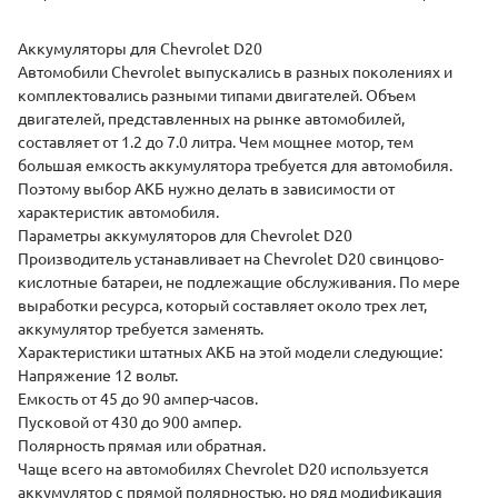
(
Аккумуляторы для Chevrolet D20
Автомобили Chevrolet выпускались в разных поколениях и
комплектовались разными типами двигателей. Объем
двигателей, представленных на рынке автомобилей,
составляет от 1.2 до 7.0 литра. Чем мощнее мотор, тем
большая емкость аккумулятора требуется для автомобиля.
Поэтому выбор АКБ нужно делать в зависимости от
характеристик автомобиля.
Параметры аккумуляторов для Chevrolet D20
Производитель устанавливает на Chevrolet D20 свинцово-
кислотные батареи, не подлежащие обслуживания. По мере
выработки ресурса, который составляет около трех лет,
аккумулятор требуется заменять.
Характеристики штатных АКБ на этой модели следующие:
Напряжение 12 вольт.
Емкость от 45 до 90 ампер-часов.
Пусковой от 430 до 900 ампер.
Полярность
прямая
или
обратная
.
Чаще всего на автомобилях Chevrolet D20 используется
аккумулятор с прямой полярностью, но ряд модификация