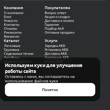
Компания
Покупателям
О компании
Вопрос-ответ
Блог
Акции и скидки
Новости
Доставка и оплата
Контакты
Гарантия
Отзывы
Подбор Акб
Реквизиты
Оптовые продажи
Вакансии
Каталог
Услуги
Легковые
Зарядка АКБ
Грузовые
Установка АКБ
Седельные тягачи
Доставка АКБ
Автобусы
Адаптация АКБ
Сельхоз. техника
Выкуп АКБ
Используем куки для улучшения
Экскаваторы
Проверка генератора
Автокраны
работы сайта
Политика конфиденциальности
Оставаясь с нами, вы соглашаетесь на
Обработка персональных данных
использование файлов куки
Согласие на обработку в «Яндекс.Метрика»
Карта сайта
Публичная оферта
Понятно
© CARAKB 2026. Все права защищены