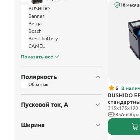
18 месяц
BUSHIDO
Banner
Berga
Bosch
Brest battery
CAMEL
Показать все
Полярность
Обратная
5
В нали
BUSHIDO EF
стандартн
Пусковой ток, А
315x175x190
85Ач
Обра
Ширина