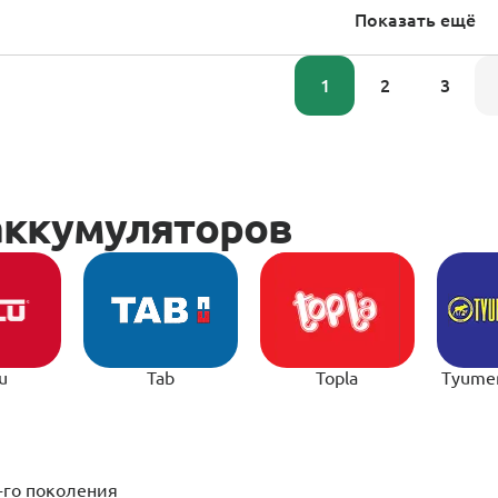
Показать ещё
1
2
3
u
Tab
Topla
Tyume
-го поколения