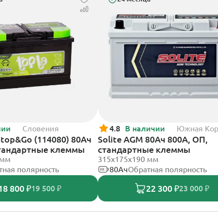
чии
Словения
4.8
В наличии
Южная Ко
Stop&Go (114080) 80Ач
Solite AGM 80Ач 800А, ОП,
стандартные клеммы
стандартные клеммы
 мм
315x175x190 мм
тная полярность
80Ач
Обратная полярность
18 800 ₽
22 300 ₽
19 500 ₽
23 000 ₽