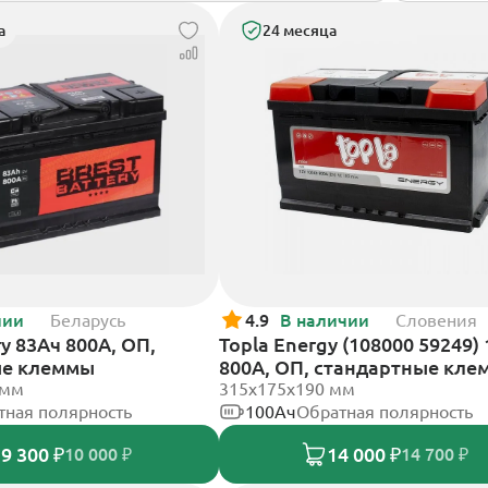
а
24 месяца
чии
Беларусь
4.9
В наличии
Словения
ry 83Ач 800А, ОП,
Topla Energy (108000 59249)
ые клеммы
800А, ОП, стандартные кл
 мм
315x175x190 мм
тная полярность
100Ач
Обратная полярность
9 300 ₽
14 000 ₽
10 000 ₽
14 700 ₽