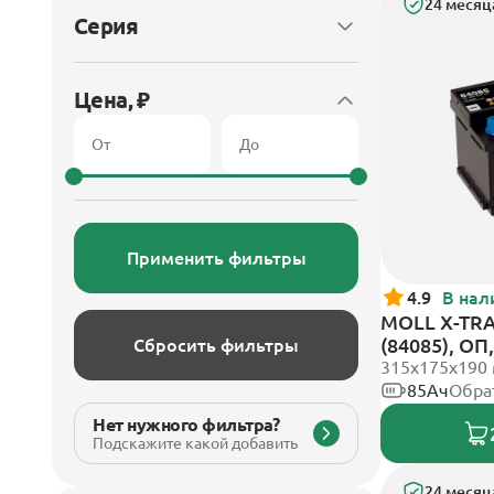
24 месяц
Серия
Цена, ₽
Применить фильтры
4.9
В нал
MOLL X-TRA
(84085), О
Сбросить фильтры
315x175x190
85Ач
Обра
Нет нужного фильтра?
Подскажите какой добавить
24 месяц