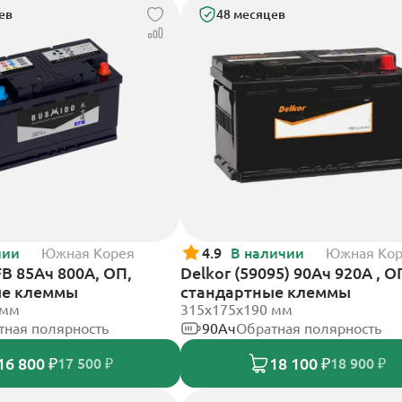
ев
48 месяцев
чии
Южная Корея
4.9
В наличии
Южная Ко
B 85Ач 800А, ОП,
Delkor (59095) 90Ач 920А , О
ые клеммы
стандартные клеммы
 мм
315x175x190 мм
тная полярность
90Ач
Обратная полярность
16 800 ₽
18 100 ₽
17 500 ₽
18 900 ₽