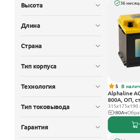
36 месяц
Высота
Длина
Страна
Тип корпуса
Технология
5
В нали
Alphaline A
800А, ОП, 
Тип токовывода
315х175х190
80Ач
Обра
Гарантия