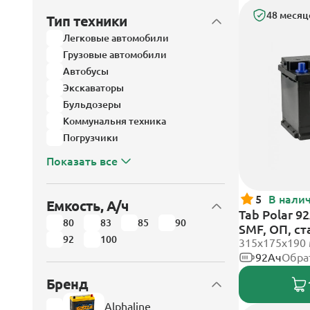
48 месяц
Тип техники
Легковые автомобили
Грузовые автомобили
Автобусы
Экскаваторы
Бульдозеры
Коммунальня техника
Погрузчики
Показать все
5
В нали
Емкость, А/ч
Tab Polar 9
80
83
85
90
SMF, ОП, с
92
100
315x175x190
92Ач
Обра
Бренд
Alphaline