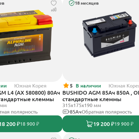
ев
18 месяцев
чии
Южная Корея
5
В наличии
Южная Коре
GM L4 (AX 580800) 80Ач
BUSHIDO AGM 85Ач 850А , О
стандартные клеммы
стандартные клеммы
 мм
315x175x190 мм
тная полярность
85Ач
Обратная полярность
18 200 ₽
19 200 ₽
18 900 ₽
19 900 ₽