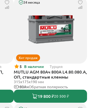
24 месяца
Хит продаж
я
5
В наличии
Турция
П,
MUTLU AGM 80Ач 800A L4.80.080.A,
ОП, стандартные клеммы
315x175x190 мм
80Ач
Обратная полярность
19 800 ₽
20 500 ₽