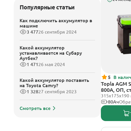
Популярные статьи
Как подключить аккумулятор в
машине
3 477
26 сентября 2024
Какой аккумулятор
устанавливается на Субару
Аутбек?
1 471
26 мая 2024
5
В нали
Какой аккумулятор поставить
Topla AGM 
на Toyota Camry?
800А, ОП, 
1 328
27 сентября 2023
315x175x190
80Ач
Обра
Смотреть все