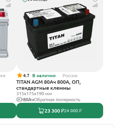
рея
4.7
В наличии
Россия
TITAN AGM 80Ач 800А, ОП,
стандартные клеммы
315x175x190 мм
80Ач
Обратная полярность
23 300 ₽
24 000 ₽