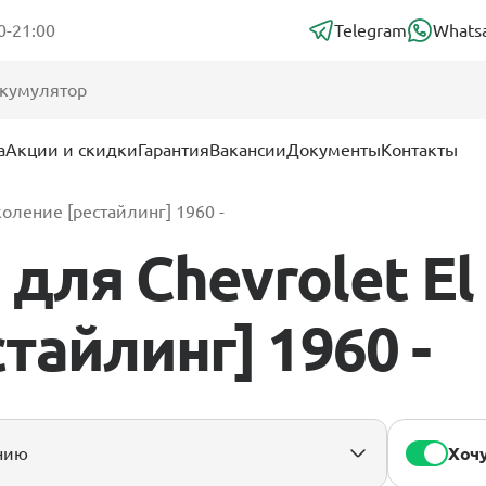
0-21:00
Telegram
Whats
а
Акции и скидки
Гарантия
Вакансии
Документы
Контакты
коление [рестайлинг] 1960 -
ля Chevrolet El
тайлинг] 1960 -
Хочу