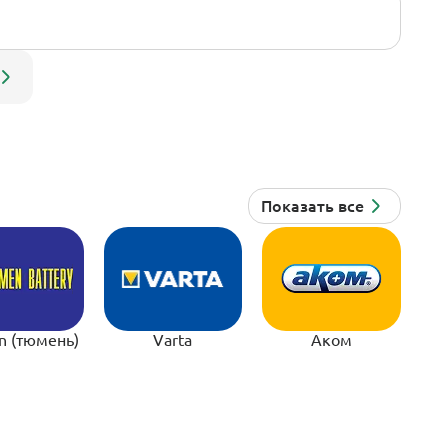
n (тюмень)
Varta
Аком