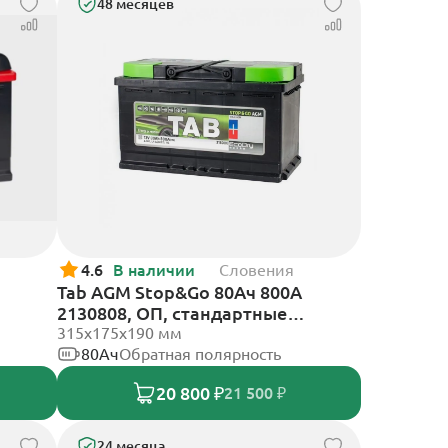
48 месяцев
4.6
В наличии
Словения
Tab AGM Stop&Go 80Ач 800А
2130808, ОП, стандартные
клеммы
315x175x190 мм
80Ач
Обратная полярность
20 800 ₽
21 500 ₽
24 месяца