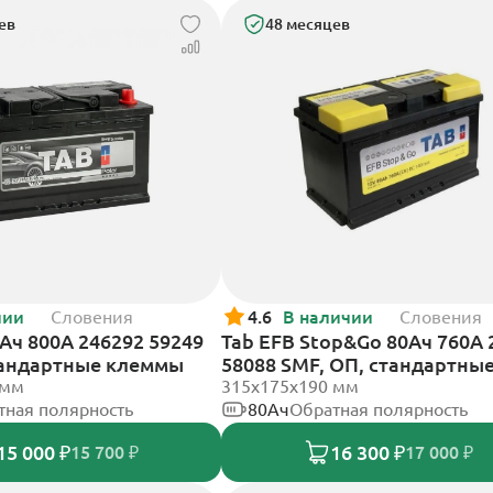
ев
48 месяцев
чии
Словения
4.6
В наличии
Словения
2Ач 800А 246292 59249
Tab EFB Stop&Go 80Ач 760А 
тандартные клеммы
58088 SMF, ОП, стандартны
 мм
клеммы
315x175x190 мм
тная полярность
80Ач
Обратная полярность
15 000 ₽
16 300 ₽
15 700 ₽
17 000 ₽