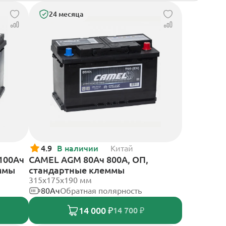
24 месяца
4.9
В наличии
Китай
 100Ач
CAMEL AGM 80Ач 800А, ОП,
еммы
стандартные клеммы
315x175x190 мм
80Ач
Обратная полярность
14 000 ₽
14 700 ₽