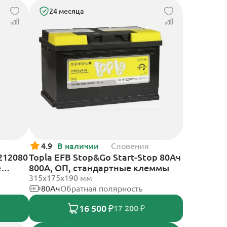
24 месяца
4.9
В наличии
Словения
212080
Topla EFB Stop&Go Start-Stop 80Ач
е
800А, ОП, стандартные клеммы
315x175x190 мм
80Ач
Обратная полярность
16 500 ₽
17 200 ₽