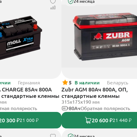
а
24 месяца
ичии
Германия
5
В наличии
Беларусь
 CHARGE 85Ач 800А
Zubr AGM 80Ач 800А, ОП,
П, стандартные клеммы
стандартные клеммы
 мм
315x175x190 мм
тная полярность
80Ач
Обратная полярность
20 300 ₽
20 600 ₽
21 000 ₽
21 440 ₽
а
24 месяца