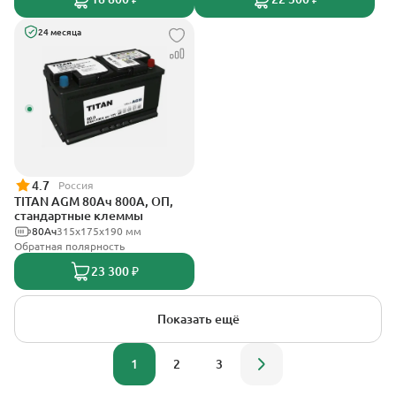
24 месяца
4.7
Россия
TITAN AGM 80Ач 800А, ОП,
стандартные клеммы
80Ач
315x175x190 мм
Обратная полярность
23 300 ₽
Показать ещё
1
2
3