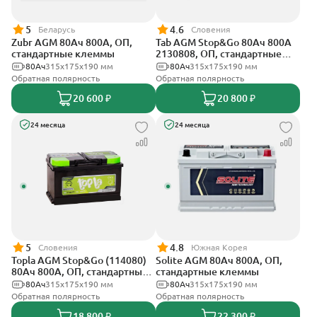
5
4.6
Беларусь
Словения
Zubr AGM 80Ач 800А, ОП,
Tab AGM Stop&Go 80Ач 800А
стандартные клеммы
2130808, ОП, стандартные
клеммы
80Ач
315x175x190 мм
80Ач
315x175x190 мм
Обратная полярность
Обратная полярность
20 600 ₽
20 800 ₽
24 месяца
24 месяца
5
4.8
Словения
Южная Корея
Topla AGM Stop&Go (114080)
Solite AGM 80Ач 800А, ОП,
80Ач 800А, ОП, стандартные
стандартные клеммы
клеммы
80Ач
315x175x190 мм
80Ач
315x175x190 мм
Обратная полярность
Обратная полярность
18 800 ₽
22 300 ₽