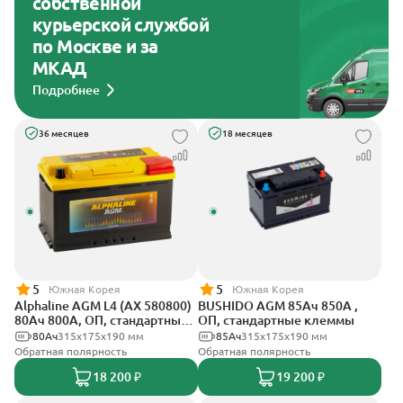
собственной
курьерской службой
по Москве и за
МКАД
Подробнее
36 месяцев
18 месяцев
5
5
Южная Корея
Южная Корея
Alphaline AGM L4 (AX 580800)
BUSHIDO AGM 85Ач 850А ,
80Ач 800А, ОП, стандартные
ОП, стандартные клеммы
клеммы
80Ач
315х175х190 мм
85Ач
315x175x190 мм
Обратная полярность
Обратная полярность
18 200 ₽
19 200 ₽