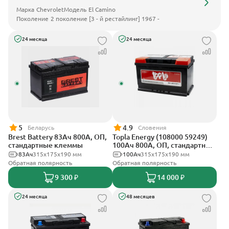
Марка
Chevrolet
Модель
El Camino
Поколение
2 поколение [3 - й рестайлинг] 1967 -
24 месяца
24 месяца
5
4.9
Беларусь
Словения
Brest Battery 83Ач 800А, ОП,
Topla Energy (108000 59249)
стандартные клеммы
100Ач 800А, ОП, стандартные
клеммы
83Ач
315x175x190 мм
100Ач
315x175x190 мм
Обратная полярность
Обратная полярность
9 300 ₽
14 000 ₽
24 месяца
48 месяцев