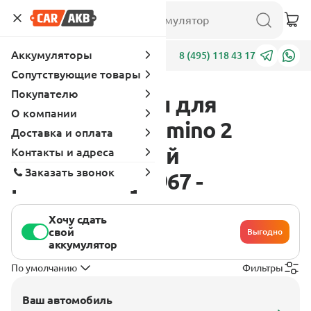
Аккумуляторы
Адреса
8 (495) 118 43 17
Сопутствующие товары
Покупателю
Аккумуляторы для
О компании
Chevrolet El Camino 2
Доставка и оплата
поколение [3 - й
Контакты и адреса
Заказать звонок
рестайлинг] 1967 -
Хочу сдать
свой
Выгодно
аккумулятор
По умолчанию
Фильтры
Ваш автомобиль