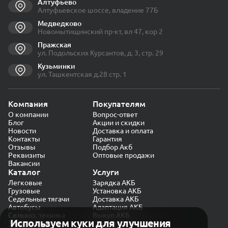
Алтуфьево
Алтуфьевское шоссе, владение 77Б
Медведково
Новомытищинский пр-кт, вл 47, кор 2
Пражская
ул. Подольских Курсантов, д. 3, стр. 29
Кузьминки
ул. Ташкентская д.28 стр. 1
Компания
Покупателям
О компании
Вопрос-ответ
Блог
Акции и скидки
Новости
Доставка и оплата
Контакты
Гарантия
Отзывы
Подбор Акб
Реквизиты
Оптовые продажи
Вакансии
Каталог
Услуги
Легковые
Зарядка АКБ
Грузовые
Установка АКБ
Седельные тягачи
Доставка АКБ
Автобусы
Адаптация АКБ
Сельхоз. техника
Выкуп АКБ
Используем куки для улучшения
Экскаваторы
Проверка генератора