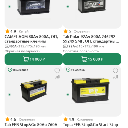
4.9
5
Китай
Словения
CAMEL AGM 80Ач 800А, ОП,
Tab Polar 92Ач 800А 246292
стандартные клеммы
59249 SMF, ОП, стандартные
клеммы
80Ач
315x175x190 мм
92Ач
315x175x190 мм
Обратная полярность
Обратная полярность
14 000 ₽
15 000 ₽
48 месяцев
24 месяца
4.6
4.9
Словения
Словения
Tab EFB Stop&Go 80Ач 760А
Topla EFB Stop&Go Start-Stop