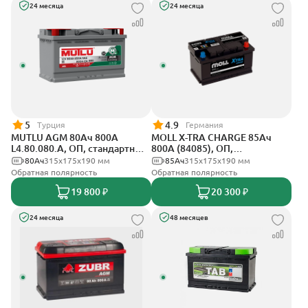
24 месяца
24 месяца
5
4.9
Турция
Германия
MUTLU AGM 80Ач 800A
MOLL X-TRA CHARGE 85Ач
L4.80.080.A, ОП, стандартные
800А (84085), ОП,
клеммы
стандартные клеммы
80Ач
315x175x190 мм
85Ач
315x175x190 мм
Обратная полярность
Обратная полярность
19 800 ₽
20 300 ₽
24 месяца
48 месяцев