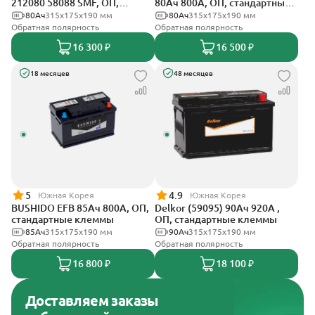
212080 58088 SMF, ОП,
80Ач 800А, ОП, стандартные
стандартные клеммы
клеммы
80Ач
315x175x190 мм
80Ач
315x175x190 мм
Обратная полярность
Обратная полярность
16 300 ₽
16 500 ₽
18 месяцев
48 месяцев
5
4.9
Южная Корея
Южная Корея
BUSHIDO EFB 85Ач 800А, ОП,
Delkor (59095) 90Ач 920А ,
стандартные клеммы
ОП, стандартные клеммы
85Ач
315x175x190 мм
90Ач
315x175x190 мм
Обратная полярность
Обратная полярность
16 800 ₽
18 100 ₽
Доставляем заказы