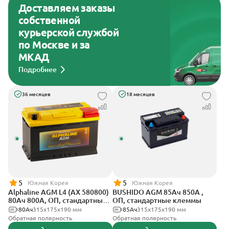
Доставляем заказы
собственной
курьерской службой
по Москве и за
МКАД
Подробнее
36 месяцев
18 месяцев
5
5
Южная Корея
Южная Корея
Alphaline AGM L4 (AX 580800)
BUSHIDO AGM 85Ач 850А ,
80Ач 800А, ОП, стандартные
ОП, стандартные клеммы
клеммы
80Ач
315х175х190 мм
85Ач
315x175x190 мм
Обратная полярность
Обратная полярность