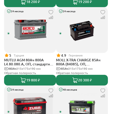
18 200 ₽
19 200 ₽
24 месяца
24 месяца
5
4.9
Турция
Германия
MUTLU AGM 80Ач 800A
MOLL X-TRA CHARGE 85Ач
L4.80.080.A, ОП, стандартные
800А (84085), ОП,
клеммы
стандартные клеммы
80Ач
315x175x190 мм
85Ач
315x175x190 мм
Обратная полярность
Обратная полярность
19 800 ₽
20 300 ₽
24 месяца
48 месяцев