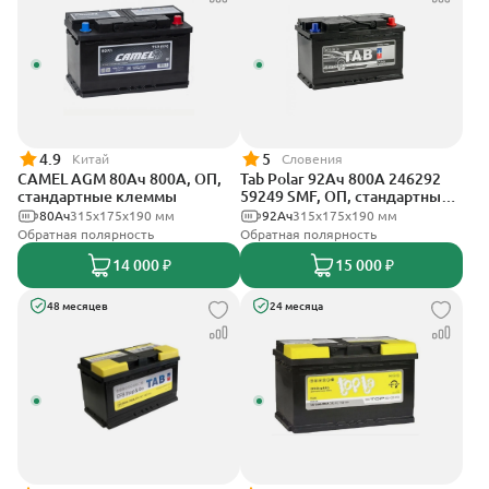
4.9
5
Китай
Словения
CAMEL AGM 80Ач 800А, ОП,
Tab Polar 92Ач 800А 246292
стандартные клеммы
59249 SMF, ОП, стандартные
клеммы
80Ач
315x175x190 мм
92Ач
315x175x190 мм
Обратная полярность
Обратная полярность
14 000 ₽
15 000 ₽
48 месяцев
24 месяца