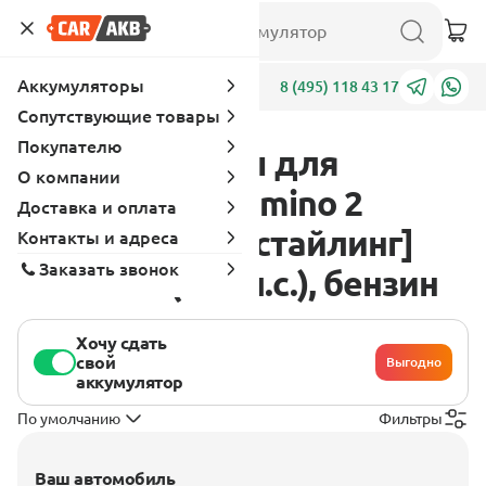
Аккумуляторы
Адреса
8 (495) 118 43 17
Сопутствующие товары
Покупателю
Аккумуляторы для
О компании
Chevrolet El Camino 2
Доставка и оплата
поколение [рестайлинг]
Контакты и адреса
Заказать звонок
1965 - 5.4 (350 л.с.), бензин
Хочу сдать
свой
Выгодно
аккумулятор
По умолчанию
Фильтры
Ваш автомобиль