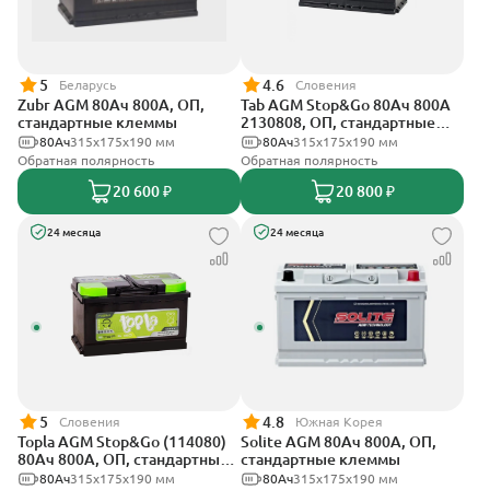
5
4.6
Беларусь
Словения
Zubr AGM 80Ач 800А, ОП,
Tab AGM Stop&Go 80Ач 800А
стандартные клеммы
2130808, ОП, стандартные
клеммы
80Ач
315x175x190 мм
80Ач
315x175x190 мм
Обратная полярность
Обратная полярность
20 600 ₽
20 800 ₽
24 месяца
24 месяца
5
4.8
Словения
Южная Корея
Topla AGM Stop&Go (114080)
Solite AGM 80Ач 800А, ОП,
80Ач 800А, ОП, стандартные
стандартные клеммы
клеммы
80Ач
315x175x190 мм
80Ач
315x175x190 мм