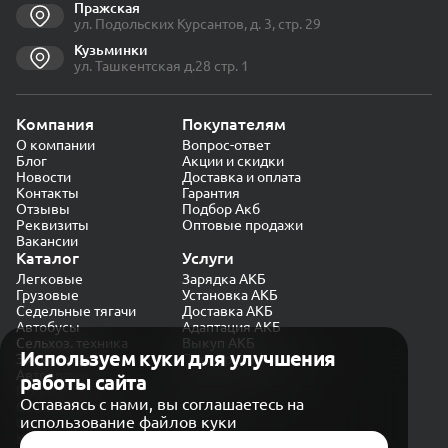
Пражская
ул. Подольских Курсантов, д. 3, стр. 29
Кузьминки
ул. Ташкентская д.28 стр. 1
Компания
Покупателям
О компании
Вопрос-ответ
Блог
Акции и скидки
Новости
Доставка и оплата
Контакты
Гарантия
Отзывы
Подбор Акб
Реквизиты
Оптовые продажи
Вакансии
Каталог
Услуги
Легковые
Зарядка АКБ
Грузовые
Установка АКБ
Седельные тягачи
Доставка АКБ
Автобусы
Адаптация АКБ
Сельхоз. техника
Выкуп АКБ
Используем куки для улучшения
Экскаваторы
Проверка генератора
Автокраны
работы сайта
Политика конфиденциальности
Оставаясь с нами, вы соглашаетесь на
Обработка персональных данных
использование файлов куки
Согласие на обработку в «Яндекс.Метрика»
Карта сайта