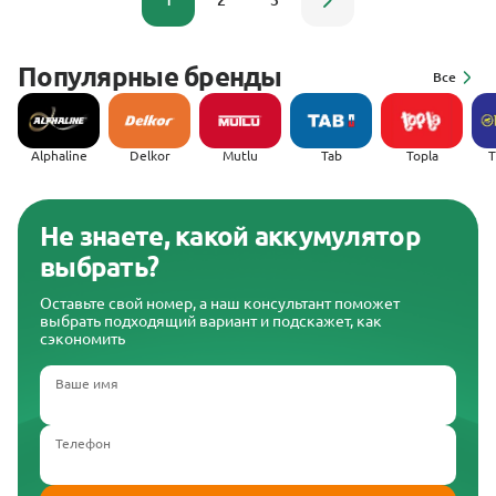
1
2
3
Популярные бренды
Все
Alphaline
Delkor
Mutlu
Tab
Topla
(
Не знаете, какой аккумулятор
выбрать?
Оставьте свой номер, а наш консультант поможет
выбрать подходящий вариант и подскажет, как
сэкономить
Ваше имя
Телефон