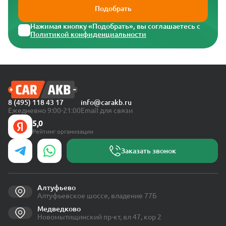
Подобрать
Нажимая кнопку «Подобрать», вы соглашаетесь с
Политикой конфиденциальности
8 (495) 118 43 17
info@carakb.ru
Ежедневно 9:00-21:00
Email для связи
5,0
Рейтинг организации
Заказать звонок
Алтуфьево
Алтуфьевское шоссе, владение 77Б
Медведково
Новомытищинский пр-кт, вл 47, кор 2