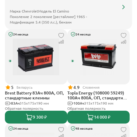
Марка
Chevrolet
Модель
El Camino
Поколение
2 поколение [рестайлинг] 1965 -
Модификация
5.4 (350 л.с.), бензин
24 месяца
24 месяца
5
4.9
Беларусь
Словения
Brest Battery 83Ач 800А, ОП,
Topla Energy (108000 59249)
стандартные клеммы
100Ач 800А, ОП, стандартные
клеммы
83Ач
315x175x190 мм
100Ач
315x175x190 мм
Обратная полярность
Обратная полярность
9 300 ₽
14 000 ₽
24 месяца
48 месяцев