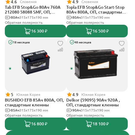
4.6
4.9
Словения
Словения
Tab EFB Stop&Go 80Ач 760А
Topla EFB Stop&Go Start-Stop
212080 58088 SMF, ОП,
80Ач 800А, ОП, стандартные
стандартные клеммы
клеммы
80Ач
315x175x190 мм
80Ач
315x175x190 мм
Обратная полярность
Обратная полярность
16 300 ₽
16 500 ₽
18 месяцев
48 месяцев
5
4.9
Южная Корея
Южная Корея
BUSHIDO EFB 85Ач 800А, ОП,
Delkor (59095) 90Ач 920А ,
стандартные клеммы
ОП, стандартные клеммы
85Ач
315x175x190 мм
90Ач
315x175x190 мм
Обратная полярность
Обратная полярность
16 800 ₽
18 100 ₽