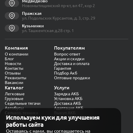
Медведково
Новомытищинский пр-кт, вл 47, кор 2
Пражская
ул. Подольских Курсантов, д. 3, стр. 29
Кузьминки
ул. Ташкентская д.28 стр. 1
Компания
Покупателям
О компании
Вопрос-ответ
Блог
Акции и скидки
Новости
Доставка и оплата
Контакты
Гарантия
Отзывы
Подбор Акб
Реквизиты
Оптовые продажи
Вакансии
Каталог
Услуги
Легковые
Зарядка АКБ
Грузовые
Установка АКБ
Седельные тягачи
Доставка АКБ
Автобусы
Адаптация АКБ
Сельхоз. техника
Выкуп АКБ
Используем куки для улучшения
Экскаваторы
Проверка генератора
Автокраны
работы сайта
Политика конфиденциальности
Оставаясь с нами, вы соглашаетесь на
Обработка персональных данных