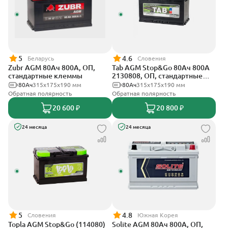
5
4.6
Беларусь
Словения
Zubr AGM 80Ач 800А, ОП,
Tab AGM Stop&Go 80Ач 800А
стандартные клеммы
2130808, ОП, стандартные
клеммы
80Ач
315x175x190 мм
80Ач
315x175x190 мм
Обратная полярность
Обратная полярность
20 600 ₽
20 800 ₽
24 месяца
24 месяца
5
4.8
Словения
Южная Корея
Topla AGM Stop&Go (114080)
Solite AGM 80Ач 800А, ОП,