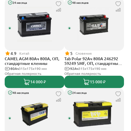
24 месяца
48 месяцев
4.9
5
Китай
Словения
CAMEL AGM 80Ач 800А, ОП,
Tab Polar 92Ач 800А 246292
стандартные клеммы
59249 SMF, ОП, стандартные
клеммы
80Ач
315x175x190 мм
92Ач
315x175x190 мм
Обратная полярность
Обратная полярность
14 000 ₽
15 000 ₽
48 месяцев
24 месяца