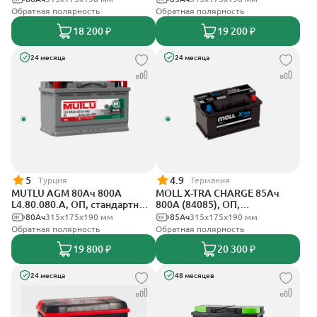
Обратная полярность
Обратная полярность
18 200 ₽
19 200 ₽
24 месяца
24 месяца
5
4.9
Турция
Германия
MUTLU AGM 80Ач 800A
MOLL X-TRA CHARGE 85Ач
L4.80.080.A, ОП, стандартные
800А (84085), ОП,
клеммы
стандартные клеммы
80Ач
315x175x190 мм
85Ач
315x175x190 мм
Обратная полярность
Обратная полярность
19 800 ₽
20 300 ₽
24 месяца
48 месяцев