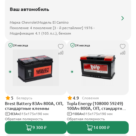
Ваш автомобиль
Марка
Chevrolet
Модель
El Camino
Поколение
4 поколение [3 - й рестайлинг] 1976 -
Модификация
4.1 (105 л.с.), бензин
24 месяца
24 месяца
5
4.9
Беларусь
Словения
Brest Battery 83Ач 800А, ОП,
Topla Energy (108000 59249)
стандартные клеммы
100Ач 800А, ОП, стандартные
клеммы
83Ач
315x175x190 мм
100Ач
315x175x190 мм
Обратная полярность
Обратная полярность
9 300 ₽
14 000 ₽