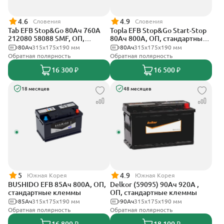
4.6
4.9
Словения
Словения
Tab EFB Stop&Go 80Ач 760А
Topla EFB Stop&Go Start-Stop
212080 58088 SMF, ОП,
80Ач 800А, ОП, стандартные
стандартные клеммы
клеммы
80Ач
315x175x190 мм
80Ач
315x175x190 мм
Обратная полярность
Обратная полярность
16 300 ₽
16 500 ₽
18 месяцев
48 месяцев
5
4.9
Южная Корея
Южная Корея
BUSHIDO EFB 85Ач 800А, ОП,
Delkor (59095) 90Ач 920А ,
стандартные клеммы
ОП, стандартные клеммы
85Ач
315x175x190 мм
90Ач
315x175x190 мм
Обратная полярность
Обратная полярность