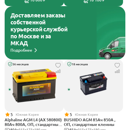
16 800 ₽
18 100 ₽
Доставляем заказы
собственной
курьерской службой
по Москве и за
МКАД
Подробнее
36 месяцев
18 месяцев
5
5
Южная Корея
Южная Корея
Alphaline AGM L4 (AX 580800)
BUSHIDO AGM 85Ач 850А ,
80Ач 800А, ОП, стандартные
ОП, стандартные клеммы
клеммы
80Ач
315х175х190 мм
85Ач
315x175x190 мм