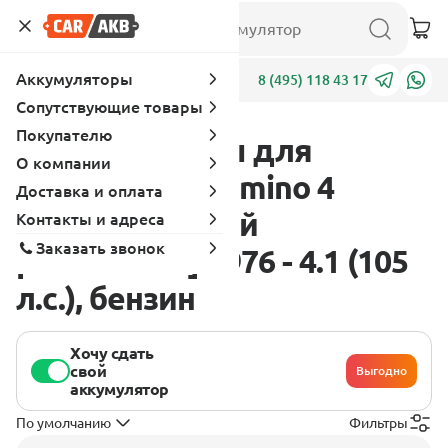
Аккумуляторы
Адреса
8 (495) 118 43 17
Сопутствующие товары
Покупателю
Аккумуляторы для
О компании
Chevrolet El Camino 4
Доставка и оплата
поколение [3 - й
Контакты и адреса
Заказать звонок
рестайлинг] 1976 - 4.1 (105
л.с.), бензин
Хочу сдать
свой
Выгодно
аккумулятор
По умолчанию
Фильтры