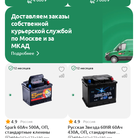
4 000 ₽
3 000 ₽
Доставляем заказы
собственной
курьерской службой
по Москве и за
МКАД
Подробнее
12 месяцев
12 месяцев
4.9
4.9
Россия
Россия
Spark 60Ач 500А, ОП,
Русская Звезда 60NR 60Ач
стандартные клеммы
430А, ОП, стандартные
клеммы
60Ач
242х175х190 мм
60Ач
242x175x190 мм