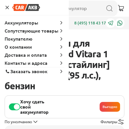
Аккумуляторы
Адреса
8 (495) 118 43 17
Сопутствующие товары
Покупателю
Аккумуляторы для
О компании
Chevrolet Grand Vitara 1
Доставка и оплата
поколение [рестайлинг]
Контакты и адреса
Заказать звонок
2006 - 2013 1.6 (95 л.с.),
бензин
Хочу сдать
свой
Выгодно
аккумулятор
По умолчанию
Фильтры