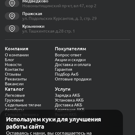
Медведково
Новомытищинский пр-кт, вл 47, кор 2
Пражская
ул. Подольских Курсантов, д. 3, стр. 29
Кузьминки
ул. Ташкентская д.28 стр. 1
Компания
Покупателям
О компании
Вопрос-ответ
Блог
Акции и скидки
Новости
Доставка и оплата
Контакты
Гарантия
Отзывы
Подбор Акб
Реквизиты
Оптовые продажи
Вакансии
Каталог
Услуги
Легковые
Зарядка АКБ
Грузовые
Установка АКБ
Седельные тягачи
Доставка АКБ
Автобусы
Адаптация АКБ
Сельхоз. техника
Выкуп АКБ
Используем куки для улучшения
Экскаваторы
Проверка генератора
Автокраны
работы сайта
Политика конфиденциальности
Оставаясь с нами, вы соглашаетесь на
Обработка персональных данных