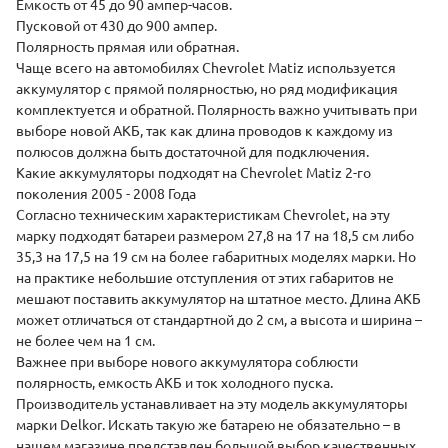
Емкость от 45 до 90 ампер-часов.
Пусковой от 430 до 900 ампер.
Полярность
прямая
или
обратная
.
Чаще всего на автомобилях Chevrolet Matiz используется
аккумулятор с прямой полярностью, но ряд модификация
комплектуется и обратной. Полярность важно учитывать при
выборе новой АКБ, так как длина проводов к каждому из
полюсов должна быть достаточной для подключения.
Какие аккумуляторы подходят на Chevrolet Matiz 2-го
поколения 2005 - 2008 Года
Согласно техническим характеристикам Chevrolet, на эту
марку подходят батареи размером 27,8 на 17 на 18,5 см либо
35,3 на 17,5 на 19 см на более габаритных моделях марки. Но
на практике небольшие отступления от этих габаритов не
мешают поставить аккумулятор на штатное место. Длина АКБ
может отличаться от стандартной до 2 см, а высота и ширина –
не более чем на 1 см.
Важнее при выборе нового аккумулятора соблюсти
полярность, емкость АКБ и ток холодного пуска.
Производитель устанавливает на эту модель аккумуляторы
марки
Delkor
. Искать такую же батарею не обязательно – в
нашем магазине представлен большой выбор качественных