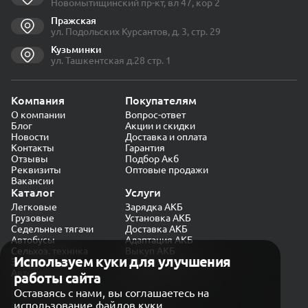
Новомытищинский пр-кт, вл 47, кор 2
Пражская
ул. Подольских Курсантов, д. 3, стр. 29
Кузьминки
ул. Ташкентская д.28 стр. 1
Компания
Покупателям
О компании
Вопрос-ответ
Блог
Акции и скидки
Новости
Доставка и оплата
Контакты
Гарантия
Отзывы
Подбор Акб
Реквизиты
Оптовые продажи
Вакансии
Каталог
Услуги
Легковые
Зарядка АКБ
Грузовые
Установка АКБ
Седельные тягачи
Доставка АКБ
Автобусы
Адаптация АКБ
Сельхоз. техника
Выкуп АКБ
Используем куки для улучшения
Экскаваторы
Проверка генератора
Автокраны
работы сайта
Политика конфиденциальности
Оставаясь с нами, вы соглашаетесь на
Обработка персональных данных
использование файлов куки
Согласие на обработку в «Яндекс.Метрика»