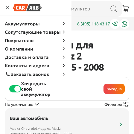
Аккумуляторы
Адреса
8 (495) 118 43 17
Сопутствующие товары
Покупателю
Аккумуляторы для
О компании
Chevrolet Matiz 2
Доставка и оплата
поколение 2005 - 2008
Контакты и адреса
Заказать звонок
Хочу сдать
свой
Выгодно
аккумулятор
По умолчанию
Фильтры
Ваш автомобиль
Марка
Chevrolet
Модель
Matiz
Поколение
2 поколение 2005 - 2008