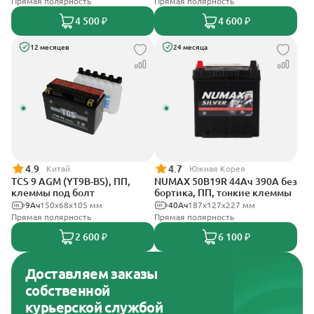
Прямая полярность
Прямая полярность
4 500 ₽
4 600 ₽
12 месяцев
24 месяца
4.9
4.7
Китай
Южная Корея
TCS 9 AGM (YT9B-BS), ПП,
NUMAX 50B19R 44Ач 390А без
клеммы под болт
бортика, ПП, тонкие клеммы
9Ач
150x68x105 мм
40Ач
187х127х227 мм
Прямая полярность
Прямая полярность
2 600 ₽
6 100 ₽
Доставляем заказы
собственной
курьерской службой