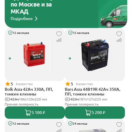
по Москве и за
МКАД
Подробнее
12 месяцев
12 месяцев
5
5
Казахстан
Казахстан
Bolk Asia 42Ач 330А, ПП,
Bars Asia 44B19R 42Ач 350А,
тонкие клеммы
ПП, тонкие клеммы
42Ач
186х129х220 мм
42Ач
187x127x225 мм
Прямая полярность
Прямая полярность
5 100 ₽
5 200 ₽
12 месяцев
24 месяца