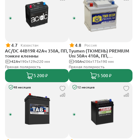
4.7
4.8
Казахстан
Россия
AC/DC 44B19R 42Ач 350А, ПП,
Tyumen (ТЮМЕНЬ) PREMIUM
тонкие клеммы
Uni 50Ач 410А, ПП,
стандартные клеммы
42Ач
190x129x220 мм
50Ач
206х175х190 мм
Прямая полярность
Прямая полярность
5 200 ₽
5 500 ₽
48 месяцев
12 месяцев