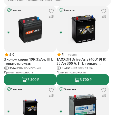
1 месяц
3 месяца
4.9
5
Турция
Эконом серия 19R 35Ач, ПП,
TAXXON Drive Asia (40B19FR)
тонкие клеммы
35 Ач 300 А, ПП, тонкие
клеммы
35Ач
190х127х225 мм
35Ач
196х128х223 мм
Прямая полярность
Прямая полярность
2 500 ₽
3 700 ₽
3 месяца
24 месяца