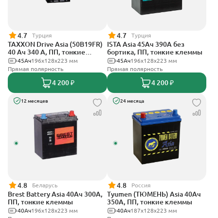
4.7
4.7
Турция
Турция
TAXXON Drive Asia (50B19FR)
ISTA Asia 45Ач 390А без
40 Ач 340 А, ПП, тонкие
бортика, ПП, тонкие клеммы
клеммы
45Ач
196х128х223 мм
45Ач
196х128х223 мм
Прямая полярность
Прямая полярность
4 200 ₽
4 200 ₽
12 месяцев
24 месяца
4.8
4.8
Беларусь
Россия
Brest Battery Asia 40Ач 300А,
Tyumen (ТЮМЕНЬ) Asia 40Ач
ПП, тонкие клеммы
350А, ПП, тонкие клеммы
40Ач
196х128х223 мм
40Ач
187х128х223 мм