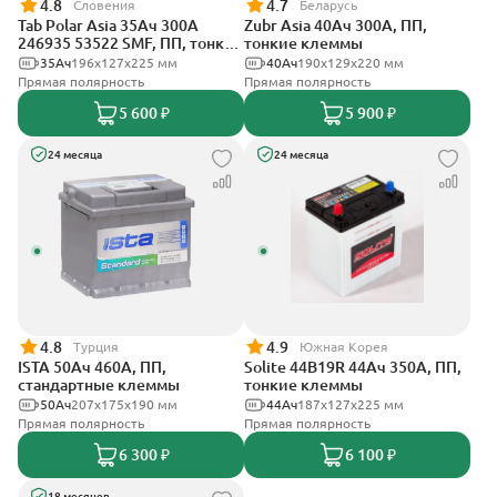
4.8
4.7
Словения
Беларусь
Tab Polar Asia 35Ач 300А
Zubr Asia 40Ач 300А, ПП,
246935 53522 SMF, ПП, тонкие
тонкие клеммы
клеммы
35Ач
196х127х225 мм
40Ач
190x129x220 мм
Прямая полярность
Прямая полярность
5 600 ₽
5 900 ₽
24 месяца
24 месяца
4.8
4.9
Турция
Южная Корея
ISTA 50Ач 460А, ПП,
Solite 44B19R 44Ач 350А, ПП,
стандартные клеммы
тонкие клеммы
50Ач
207x175x190 мм
44Ач
187x127x225 мм
Прямая полярность
Прямая полярность
6 300 ₽
6 100 ₽
18 месяцев