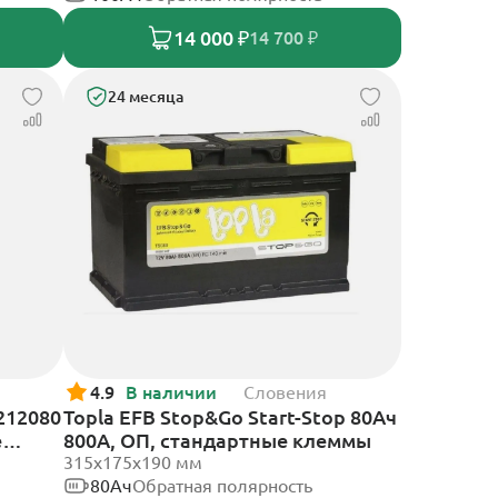
14 000 ₽
14 700 ₽
24 месяца
4.9
В наличии
Словения
212080
Topla EFB Stop&Go Start-Stop 80Ач
е
800А, ОП, стандартные клеммы
315x175x190 мм
80Ач
Обратная полярность