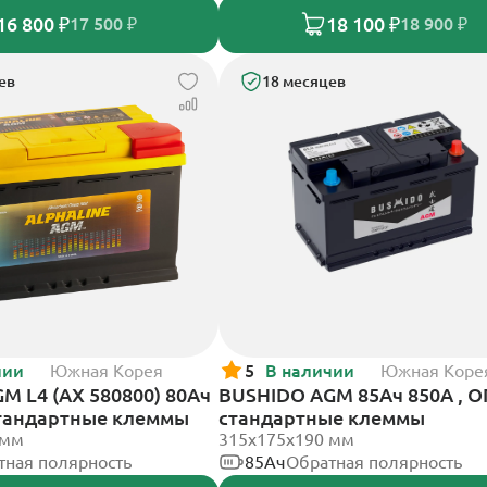
16 800 ₽
18 100 ₽
17 500 ₽
18 900 ₽
ев
18 месяцев
чии
Южная Корея
5
В наличии
Южная Коре
GM L4 (AX 580800) 80Ач
BUSHIDO AGM 85Ач 850А , О
стандартные клеммы
стандартные клеммы
 мм
315x175x190 мм
тная полярность
85Ач
Обратная полярность