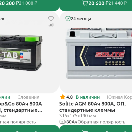
20 300 ₽
20 600 ₽
21 000 ₽
21 440 ₽
ев
24 месяца
ичии
Словения
4.8
В наличии
Южная Ко
op&Go 80Ач 800А
Solite AGM 80Ач 800А, ОП,
П, стандартные
стандартные клеммы
 мм
315x175x190 мм
тная полярность
80Ач
Обратная полярность