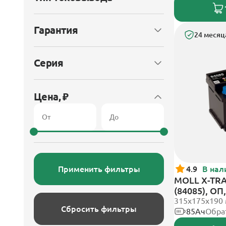
Гарантия
24 месяц
Серия
Цена, ₽
Применить фильтры
4.9
В нал
MOLL X-TRA
(84085), О
315x175x190
Сбросить фильтры
85Ач
Обра