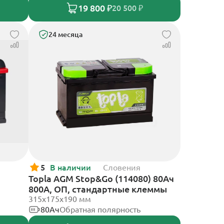
19 800 ₽
20 500 ₽
24 месяца
5
В наличии
Словения
Topla AGM Stop&Go (114080) 80Ач
800А, ОП, стандартные клеммы
315x175x190 мм
80Ач
Обратная полярность