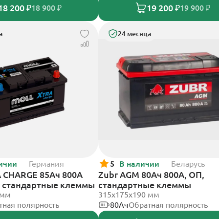
18 200 ₽
19 200 ₽
18 900 ₽
19 900 ₽
а
24 месяца
ичии
Германия
5
В наличии
Беларусь
 CHARGE 85Ач 800А
Zubr AGM 80Ач 800А, ОП,
П, стандартные клеммы
стандартные клеммы
 мм
315x175x190 мм
тная полярность
80Ач
Обратная полярность