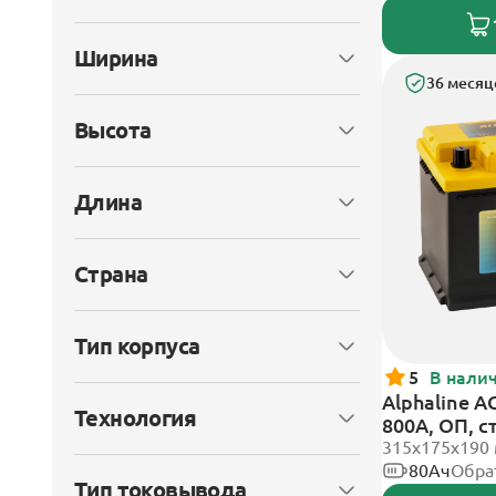
Ширина
36 месяц
Высота
Длина
Страна
Тип корпуса
5
В нали
Alphaline A
Технология
800А, ОП, 
315х175х190
80Ач
Обра
Тип токовывода