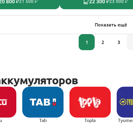
20 800 ₽
22 300 ₽
21 500 ₽
23 000 ₽
Показать ещё
1
2
3
u
Tab
Topla
Tyume