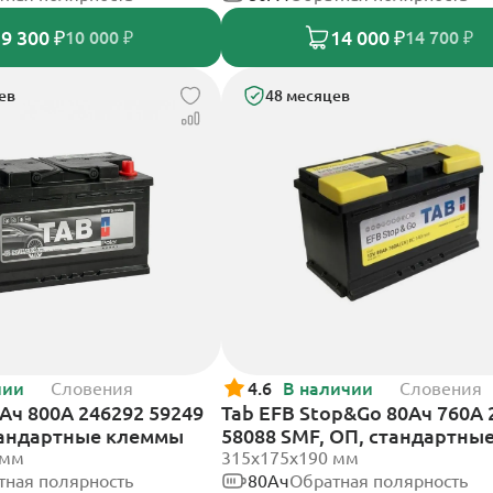
9 300 ₽
14 000 ₽
10 000 ₽
14 700 ₽
ев
48 месяцев
чии
Словения
4.6
В наличии
Словения
2Ач 800А 246292 59249
Tab EFB Stop&Go 80Ач 760А 
тандартные клеммы
58088 SMF, ОП, стандартны
 мм
клеммы
315x175x190 мм
тная полярность
80Ач
Обратная полярность