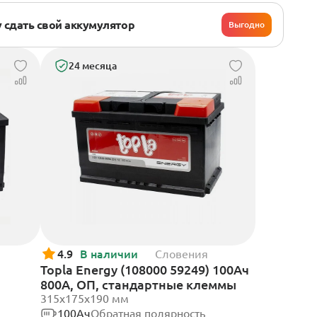
 сдать свой аккумулятор
Выгодно
24 месяца
4.9
В наличии
Словения
Topla Energy (108000 59249) 100Ач
800А, ОП, стандартные клеммы
315x175x190 мм
100Ач
Обратная полярность