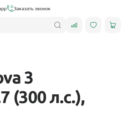
app
Заказать звонок
va 3
 (300 л.с.),