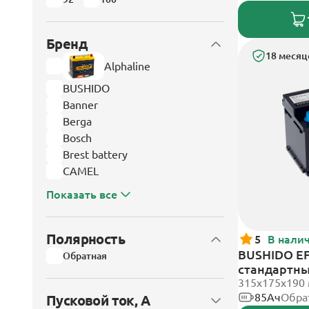
Бренд
18 месяц
Alphaline
BUSHIDO
Banner
Berga
Bosch
Brest battery
CAMEL
Показать все
Полярность
5
В нали
BUSHIDO EF
Обратная
стандартн
315x175x190
85Ач
Обра
Пусковой ток, А