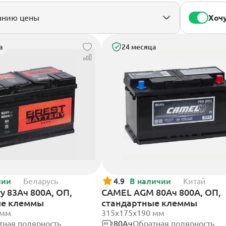
Хочу
а
24 месяца
чии
Беларусь
4.9
В наличии
Китай
ry 83Ач 800А, ОП,
CAMEL AGM 80Ач 800А, ОП,
ые клеммы
стандартные клеммы
 мм
315x175x190 мм
тная полярность
80Ач
Обратная полярность