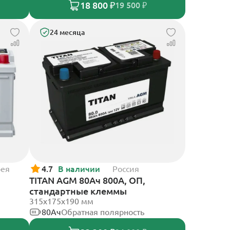
18 800 ₽
19 500 ₽
24 месяца
рея
4.7
В наличии
Россия
TITAN AGM 80Ач 800А, ОП,
стандартные клеммы
315x175x190 мм
80Ач
Обратная полярность