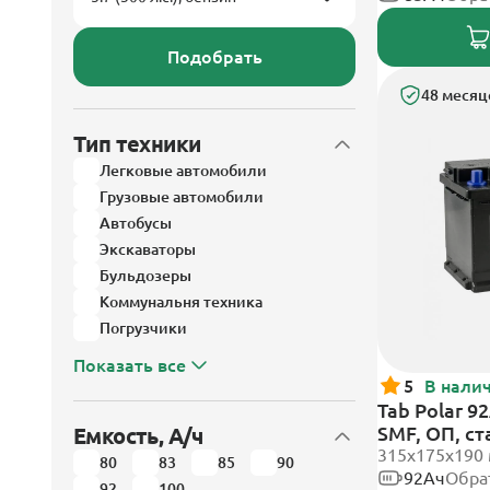
Подобрать
48 месяц
Тип техники
Легковые автомобили
Грузовые автомобили
Автобусы
Экскаваторы
Бульдозеры
Коммунальня техника
Погрузчики
Показать все
5
В нали
Tab Polar 9
SMF, ОП, с
Емкость, А/ч
315x175x190
80
83
85
90
92Ач
Обра
92
100