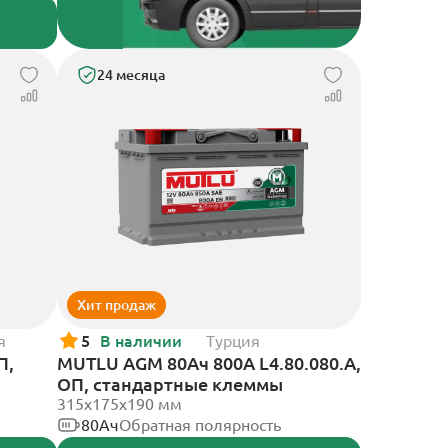
24 месяца
Хит продаж
я
5
В наличии
Турция
П,
MUTLU AGM 80Ач 800A L4.80.080.A,
ОП, стандартные клеммы
315x175x190 мм
80Ач
Обратная полярность