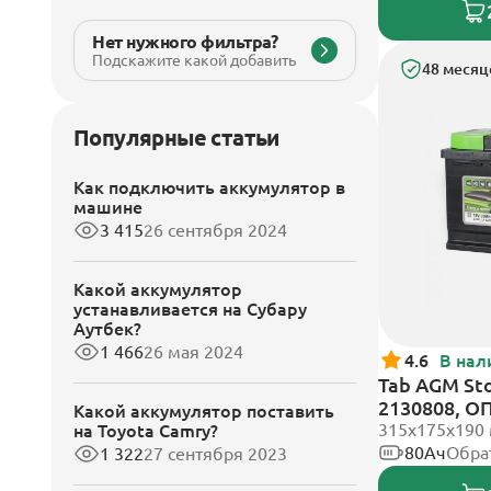
Нет нужного фильтра?
Подскажите какой добавить
48 месяц
Популярные статьи
Как подключить аккумулятор в
машине
3 415
26 сентября 2024
Какой аккумулятор
устанавливается на Субару
Аутбек?
1 466
26 мая 2024
4.6
В нал
Tab AGM St
2130808, О
Какой аккумулятор поставить
клеммы
315x175x190
на Toyota Camry?
80Ач
Обра
1 322
27 сентября 2023