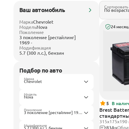
Сортировать
Ваш автомобиль
Марка
Chevrolet
Модель
Nova
24 месяц
Поколение
3 поколение [рестайлинг]
1969 -
Модификация
5.7 (300 л.с.), бензин
Подбор по авто
Марка
Модель
5
В нали
Brest Batte
Поколение
стандартн
315x175x190
Модификация
83Ач
Обра