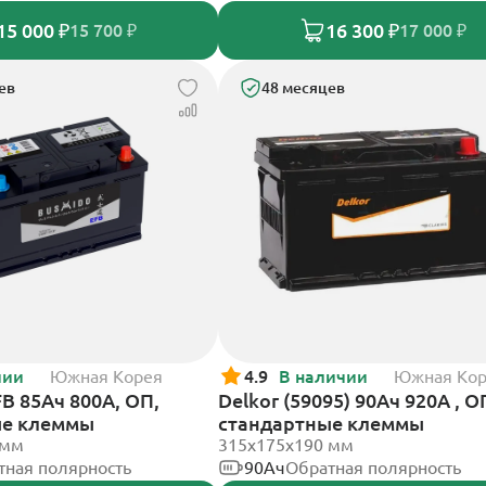
15 000 ₽
16 300 ₽
15 700 ₽
17 000 ₽
ев
48 месяцев
чии
Южная Корея
4.9
В наличии
Южная Ко
B 85Ач 800А, ОП,
Delkor (59095) 90Ач 920А , О
ые клеммы
стандартные клеммы
 мм
315x175x190 мм
тная полярность
90Ач
Обратная полярность