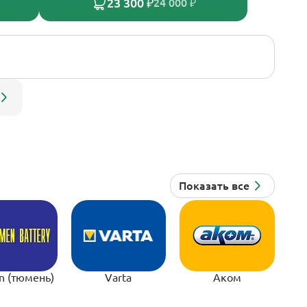
23 300 ₽
24 000 ₽
n (тюмень)
Varta
Аком