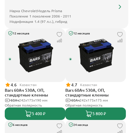
Марка
Chevrolet
Модель
Prisma
Поколение
1 поколение 2006 - 2011
Модификация
1.4 (97 л.с.), гибрид
12 месяцев
12 месяцев
4.6
4.7
Казахстан
Казахстан
Bars 60Ач 530А, ОП,
Bars 60Ач 530А, ОП,
стандартные клеммы
стандартные клеммы
60Ач
242х175х190 мм
60Ач
242х175х175 мм
Обратная полярность
Обратная полярность
5 400 ₽
5 800 ₽
6 месяцев
24 месяца