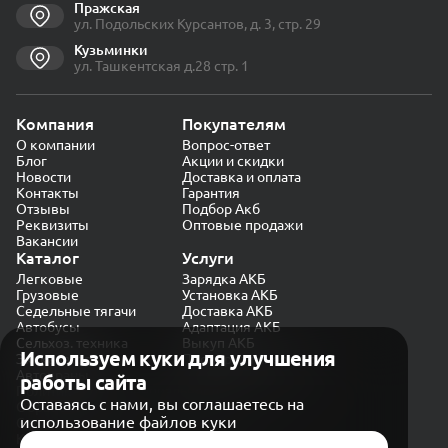
Пражская
ул. Подольских Курсантов, д. 3, стр. 29
Кузьминки
ул. Ташкентская д.28 стр. 1
Компания
Покупателям
О компании
Вопрос-ответ
Блог
Акции и скидки
Новости
Доставка и оплата
Контакты
Гарантия
Отзывы
Подбор Акб
Реквизиты
Оптовые продажи
Вакансии
Каталог
Услуги
Легковые
Зарядка АКБ
Грузовые
Установка АКБ
Седельные тягачи
Доставка АКБ
Автобусы
Адаптация АКБ
Сельхоз. техника
Выкуп АКБ
Используем куки для улучшения
Экскаваторы
Проверка генератора
Автокраны
работы сайта
Политика конфиденциальности
Оставаясь с нами, вы соглашаетесь на
Обработка персональных данных
использование файлов куки
Согласие на обработку в «Яндекс.Метрика»
Карта сайта