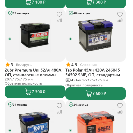
7 100 ₽
7 300 ₽
12 месяцев
48 месяцев
5
4.9
Беларусь
Словения
Zubr Premium Uni 52Ач 480А,
Tab Polar 45Ач 420А 246045
ОП, стандартные клеммы
54502 SMF, ОП, стандартные
207x175x175 мм
клеммы
45Ач
207x175x175 мм
Обратная полярность
Обратная полярность
7 500 ₽
7 600 ₽
24 месяца
24 месяца