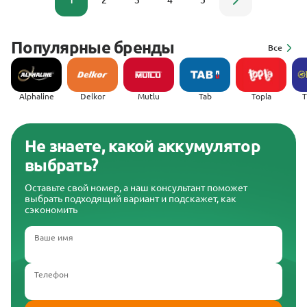
1
2
3
4
5
Популярные бренды
Все
Alphaline
Delkor
Mutlu
Tab
Topla
(
Не знаете, какой аккумулятор
выбрать?
Оставьте свой номер, а наш консультант поможет
выбрать подходящий вариант и подскажет, как
сэкономить
Ваше имя
Телефон