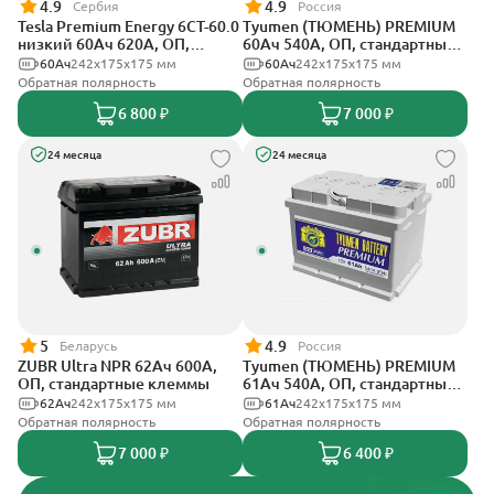
4.9
4.9
Сербия
Россия
Tesla Premium Energy 6СТ-60.0
Tyumen (ТЮМЕНЬ) PREMIUM
низкий 60Ач 620А, ОП,
60Ач 540А, ОП, стандартные
стандартные клеммы
клеммы
60Ач
242х175х175 мм
60Ач
242х175х175 мм
Обратная полярность
Обратная полярность
6 800 ₽
7 000 ₽
24 месяца
24 месяца
5
4.9
Беларусь
Россия
ZUBR Ultra NPR 62Ач 600А,
Tyumen (ТЮМЕНЬ) PREMIUM
ОП, стандартные клеммы
61Ач 540А, ОП, стандартные
клеммы
62Ач
242х175х175 мм
61Ач
242х175х175 мм
Обратная полярность
Обратная полярность
7 000 ₽
6 400 ₽