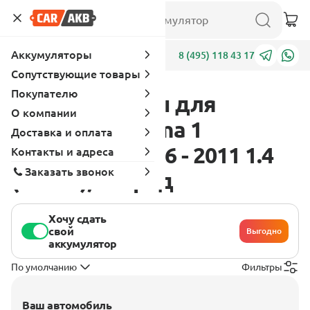
Аккумуляторы
Адреса
8 (495) 118 43 17
Сопутствующие товары
Покупателю
Аккумуляторы для
О компании
Chevrolet Prisma 1
Доставка и оплата
поколение 2006 - 2011 1.4
Контакты и адреса
Заказать звонок
(97 л.с.), гибрид
Хочу сдать
свой
Выгодно
аккумулятор
По умолчанию
Фильтры
Ваш автомобиль