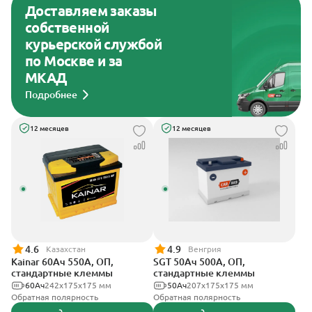
Доставляем заказы
собственной
курьерской службой
по Москве и за
МКАД
Подробнее
12 месяцев
12 месяцев
4.6
4.9
Казахстан
Венгрия
Kainar 60Ач 550А, ОП,
SGT 50Ач 500А, ОП,
стандартные клеммы
стандартные клеммы
60Ач
242х175х175 мм
50Ач
207x175x175 мм
Обратная полярность
Обратная полярность