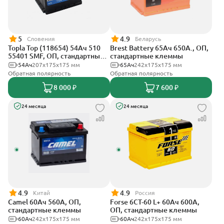
5
4.9
Словения
Беларусь
Topla Top (118654) 54Ач 510
Brest Battery 65Ач 650А., ОП,
55401 SMF, ОП, стандартные
стандартные клеммы
клеммы
54Ач
207х175х175 мм
65Ач
242х175х175 мм
Обратная полярность
Обратная полярность
8 000 ₽
7 600 ₽
24 месяца
24 месяца
4.9
4.9
Китай
Россия
Camel 60Ач 560А, ОП,
Forse 6CT-60 L+ 60Ач 600А,
стандартные клеммы
ОП, стандартные клеммы
60Ач
242х175х175 мм
60Ач
242x175x175 мм