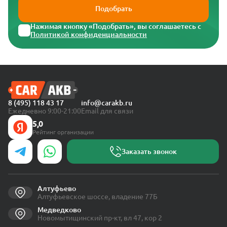
Подобрать
Нажимая кнопку «Подобрать», вы соглашаетесь с
Политикой конфиденциальности
8 (495) 118 43 17
info@carakb.ru
Ежедневно 9:00-21:00
Email для связи
5,0
Рейтинг организации
Заказать звонок
Алтуфьево
Алтуфьевское шоссе, владение 77Б
Медведково
Новомытищинский пр-кт, вл 47, кор 2