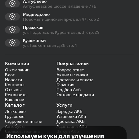
Алтуфьево
Алтуфьевское шоссе, владение 77Б
Медведково
Новомытищинский пр-кт, вл 47, кор 2
Пражская
ул. Подольских Курсантов, д. 3, стр. 29
Кузьминки
ул. Ташкентская д.28 стр. 1
Компания
Покупателям
О компании
Вопрос-ответ
Блог
Акции и скидки
Новости
Доставка и оплата
Контакты
Гарантия
Отзывы
Подбор Акб
Реквизиты
Оптовые продажи
Вакансии
Каталог
Услуги
Легковые
Зарядка АКБ
Грузовые
Установка АКБ
Седельные тягачи
Доставка АКБ
Автобусы
Адаптация АКБ
Сельхоз. техника
Выкуп АКБ
Используем куки для улучшения
Экскаваторы
Проверка генератора