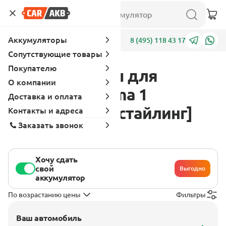
Аккумуляторы
Адреса
8 (495) 118 43 17
Сопутствующие товары
Покупателю
Аккумуляторы для
О компании
Chevrolet Prisma 1
Доставка и оплата
поколение [рестайлинг]
Контакты и адреса
Заказать звонок
2011 - 2013
Хочу сдать
свой
Выгодно
аккумулятор
По возрастанию цены
Фильтры
Ваш автомобиль