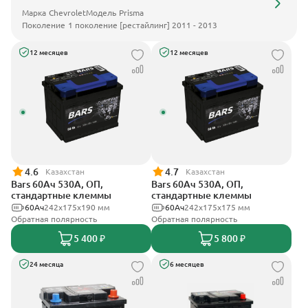
Марка
Chevrolet
Модель
Prisma
Поколение
1 поколение [рестайлинг] 2011 - 2013
12 месяцев
12 месяцев
4.6
4.7
Казахстан
Казахстан
Bars 60Ач 530А, ОП,
Bars 60Ач 530А, ОП,
стандартные клеммы
стандартные клеммы
60Ач
242х175х190 мм
60Ач
242х175х175 мм
Обратная полярность
Обратная полярность
5 400 ₽
5 800 ₽
24 месяца
6 месяцев