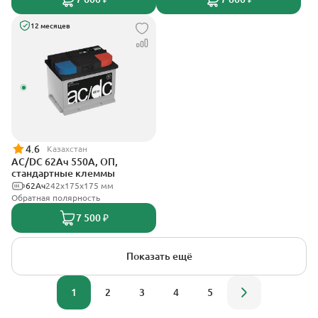
12 месяцев
4.6
Казахстан
AC/DC 62Ач 550А, ОП,
стандартные клеммы
62Ач
242х175х175 мм
Обратная полярность
7 500 ₽
Показать ещё
1
2
3
4
5