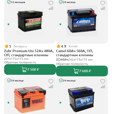
12 месяцев
24 месяца
5
4.9
Беларусь
Китай
Zubr Premium Uni 52Ач 480А,
Camel 60Ач 560А, ОП,
ОП, стандартные клеммы
стандартные клеммы
207x175x175 мм
60Ач
242х175х175 мм
Обратная полярность
Обратная полярность
7 500 ₽
7 600 ₽
24 месяца
24 месяца