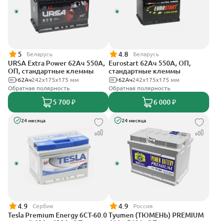
5
4.8
Беларусь
Беларусь
URSA Extra Power 62Ач 550А,
Eurostart 62Ач 550А, ОП,
ОП, стандартные клеммы
стандартные клеммы
62Ач
242х175х175 мм
62Ач
242х175х175 мм
Обратная полярность
Обратная полярность
5 700 ₽
6 000 ₽
24 месяца
24 месяца
4.9
4.9
Сербия
Россия
Tesla Premium Energy 6СТ-60.0
Tyumen (ТЮМЕНЬ) PREMIUM