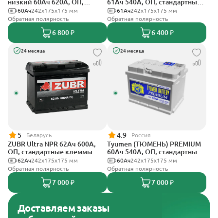
низкий 60Ач 620А, ОП,
61Ач 540А, ОП, стандартные
стандартные клеммы
клеммы
60Ач
242х175х175 мм
61Ач
242х175х175 мм
Обратная полярность
Обратная полярность
6 800 ₽
6 400 ₽
24 месяца
24 месяца
5
4.9
Беларусь
Россия
ZUBR Ultra NPR 62Ач 600А,
Tyumen (ТЮМЕНЬ) PREMIUM
ОП, стандартные клеммы
60Ач 540А, ОП, стандартные
клеммы
62Ач
242х175х175 мм
60Ач
242х175х175 мм
Обратная полярность
Обратная полярность
7 000 ₽
7 000 ₽
Доставляем заказы