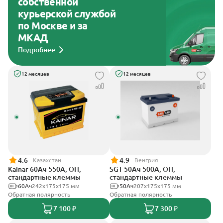
собственной
курьерской службой
по Москве и за
МКАД
Подробнее
12 месяцев
12 месяцев
4.6
4.9
Казахстан
Венгрия
Kainar 60Ач 550А, ОП,
SGT 50Ач 500А, ОП,
стандартные клеммы
стандартные клеммы
60Ач
242х175х175 мм
50Ач
207x175x175 мм
Обратная полярность
Обратная полярность
7 100 ₽
7 300 ₽