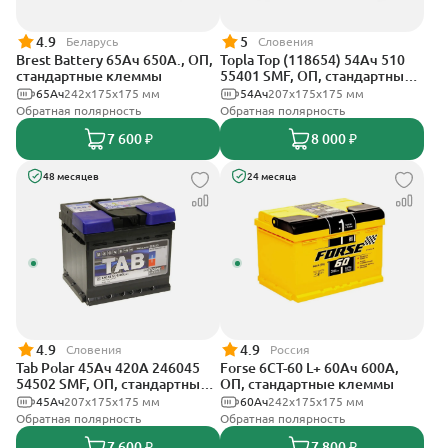
4.9
5
Беларусь
Словения
Brest Battery 65Ач 650А., ОП,
Topla Top (118654) 54Ач 510
стандартные клеммы
55401 SMF, ОП, стандартные
клеммы
65Ач
242х175х175 мм
54Ач
207х175х175 мм
Обратная полярность
Обратная полярность
7 600 ₽
8 000 ₽
48 месяцев
24 месяца
4.9
4.9
Словения
Россия
Tab Polar 45Ач 420А 246045
Forse 6CT-60 L+ 60Ач 600А,
54502 SMF, ОП, стандартные
ОП, стандартные клеммы
клеммы
45Ач
207x175x175 мм
60Ач
242x175x175 мм
Обратная полярность
Обратная полярность
7 600 ₽
7 800 ₽