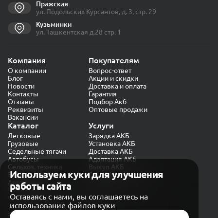
Пражская
ул. Подольских Курсантов, д. 3, стр. 29
Кузьминки
ул. Ташкентская д.28 стр. 1
Компания
Покупателям
О компании
Вопрос-ответ
Блог
Акции и скидки
Новости
Доставка и оплата
Контакты
Гарантия
Отзывы
Подбор Акб
Реквизиты
Оптовые продажи
Вакансии
Каталог
Услуги
Легковые
Зарядка АКБ
Грузовые
Установка АКБ
Седельные тягачи
Доставка АКБ
Автобусы
Адаптация АКБ
Сельхоз. техника
Выкуп АКБ
Используем куки для улучшения
Экскаваторы
Проверка генератора
Автокраны
работы сайта
Политика конфиденциальности
Оставаясь с нами, вы соглашаетесь на
Обработка персональных данных
использование файлов куки
Согласие на обработку в «Яндекс.Метрика»
Карта сайта