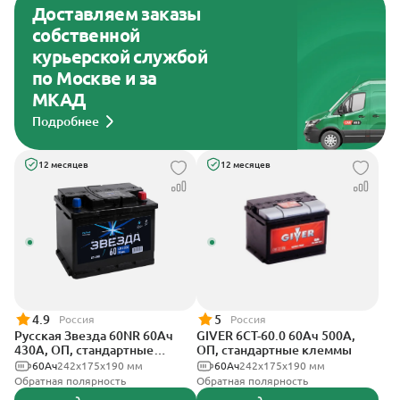
Доставляем заказы
собственной
курьерской службой
по Москве и за
МКАД
Подробнее
12 месяцев
12 месяцев
4.9
5
Россия
Россия
Русская Звезда 60NR 60Ач
GIVER 6СТ-60.0 60Ач 500А,
430А, ОП, стандартные
ОП, стандартные клеммы
клеммы
60Ач
242x175x190 мм
60Ач
242х175х190 мм
Обратная полярность
Обратная полярность