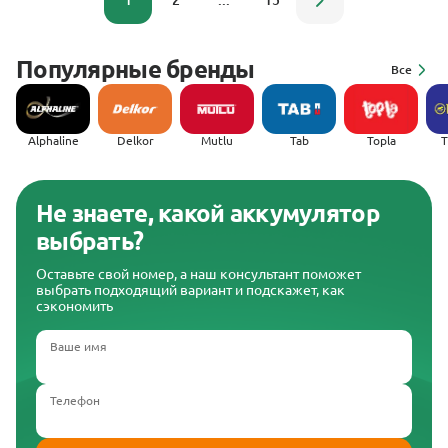
1
2
...
15
Популярные бренды
Все
Alphaline
Delkor
Mutlu
Tab
Topla
(
Не знаете, какой аккумулятор
выбрать?
Оставьте свой номер, а наш консультант поможет
выбрать подходящий вариант и подскажет, как
сэкономить
Ваше имя
Телефон