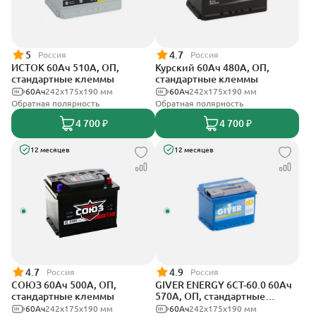
5
4.7
Россия
Россия
ИСТОК 60Ач 510А, ОП,
Курский 60Ач 480А, ОП,
стандартные клеммы
стандартные клеммы
60Ач
242x175x190 мм
60Ач
242x175x190 мм
Обратная полярность
Обратная полярность
4 700 ₽
4 700 ₽
12 месяцев
12 месяцев
4.7
4.9
Россия
Россия
СОЮЗ 60Ач 500А, ОП,
GIVER ENERGY 6СТ-60.0 60Ач
стандартные клеммы
570А, ОП, стандартные
клеммы
60Ач
242x175x190 мм
60Ач
242х175х190 мм