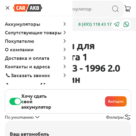
Аккумуляторы
Адреса
8 (495) 118 43 17
Сопутствующие товары
Покупателю
Аккумуляторы для
О компании
Chevrolet Vectra 1
Доставка и оплата
поколение 1993 - 1996 2.0
Контакты и адреса
Заказать звонок
(128 л.с.), бензин
Хочу сдать
свой
Выгодно
аккумулятор
По умолчанию
Фильтры
Ваш автомобиль