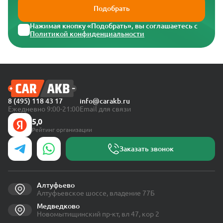
Подобрать
Нажимая кнопку «Подобрать», вы соглашаетесь с
Политикой конфиденциальности
8 (495) 118 43 17
info@carakb.ru
Ежедневно 9:00-21:00
Email для связи
5,0
Рейтинг организации
Заказать звонок
Алтуфьево
Алтуфьевское шоссе, владение 77Б
Медведково
Новомытищинский пр-кт, вл 47, кор 2