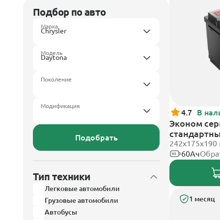
Подбор по авто
Марка
Модель
Поколение
Модификация
4.7
В нал
Эконом сери
стандартн
Подобрать
242х175х190
60Ач
Обра
Тип техники
Легковые автомобили
1 месяц
Грузовые автомобили
Автобусы