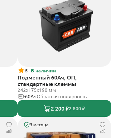
5
В наличии
Подменный 60Ач, ОП,
стандартные клеммы
242х175х190 мм
60Ач
Обратная полярность
2 200 ₽
2 800 ₽
3 месяца