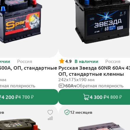
ичии
Россия
4.9
В наличии
Россия
 500А, ОП, стандартные
Русская Звезда 60NR 60Ач 4
ОП, стандартные клеммы
 мм
242x175x190 мм
тная полярность
60Ач
Обратная полярность
4 200 ₽
4 300 ₽
4 700 ₽
4 800 ₽
ев
12 месяцев