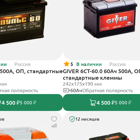
чии
Россия
5
В наличии
Россия
 500А, ОП, стандартные
GIVER 6СТ-60.0 60Ач 500А, О
стандартные клеммы
 мм
242х175х190 мм
тная полярность
60Ач
Обратная полярность
4 500 ₽
4 500 ₽
5 000 ₽
5 000 ₽
ев
12 месяцев