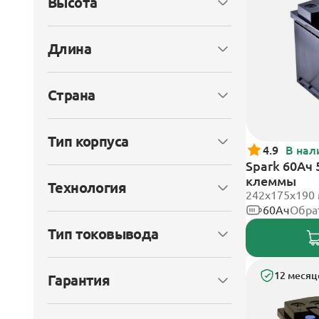
Высота
Длина
Страна
Тип корпуса
4.9
В нал
Spark 60Ач
клеммы
Технология
242х175х190
60Ач
Обра
Тип токовывода
12 месяц
Гарантия