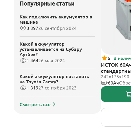
Популярные статьи
Как подключить аккумулятор в
машине
3 397
26 сентября 2024
Какой аккумулятор
устанавливается на Субару
Аутбек?
5
В нали
1 464
26 мая 2024
ИСТОК 60Ач
стандартн
Какой аккумулятор поставить
242x175x190
на Toyota Camry?
60Ач
Обра
1 319
27 сентября 2023
Смотреть все