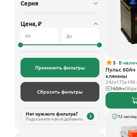
Серия
Цена, ₽
5
В нали
Применить фильтры
Пульс 60Ач
клеммы
242x175x190
60Ач
Обра
Сбросить фильтры
Нет нужного фильтра?
12 месяц
Подскажите какой добавить