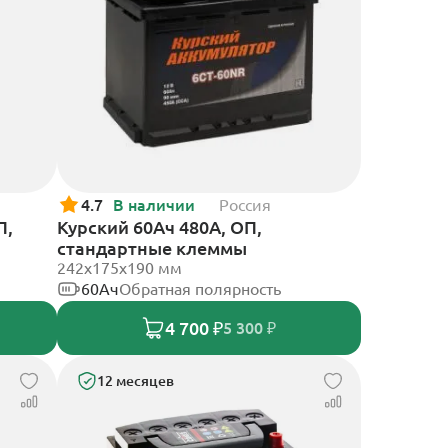
4.7
В наличии
Россия
П,
Курский 60Ач 480А, ОП,
стандартные клеммы
242x175x190 мм
60Ач
Обратная полярность
4 700 ₽
5 300 ₽
12 месяцев