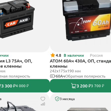
ичии
4.8
В наличии
Россия
я L3 75Ач, ОП,
АТОМ 60Ач 430А, ОП, станд
ые клеммы
клеммы
 мм
242х175х190 мм
тная полярность
60Ач
Обратная полярность
3 300 ₽
3 200 ₽
4 000 ₽
3 700 ₽
в
3 месяца