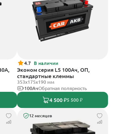
4.7
В наличии
30А,
Эконом серия L5 100Ач, ОП,
стандартные клеммы
353х175х190 мм
100Ач
Обратная полярность
4 500 ₽
5 500 ₽
12 месяцев