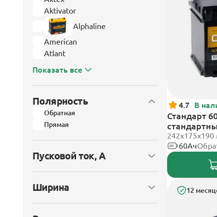
Aktivator
Alphaline
American
Atlant
Показать все
Полярность
4.7
В нал
Обратная
Стандарт 60
Прямая
стандартн
242x175x190
60Ач
Обра
Пусковой ток, А
Ширина
12 месяц