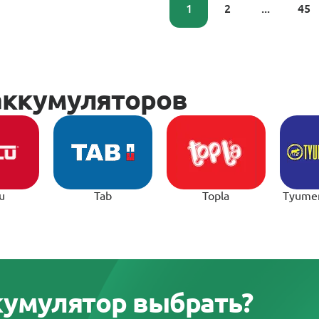
1
2
...
45
u
Tab
Topla
Tyume
ккумулятор выбрать?