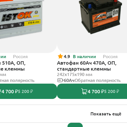
чии
Россия
4.9
В наличии
Россия
 510А, ОП,
Автофан 60Ач 470А, ОП,
ые клеммы
стандартные клеммы
 мм
242х175х190 мм
тная полярность
60Ач
Обратная полярность
4 700 ₽
4 700 ₽
5 200 ₽
5 200 ₽
Показать ещё