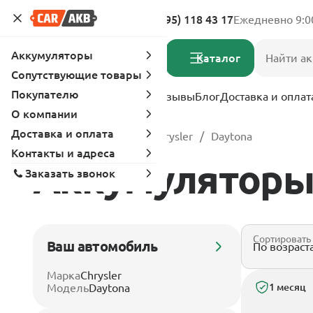
Адреса магазинов
8 (495) 118 43 17
Ежедневно 9:0
Аккумуляторы
Каталог
Сопутствующие товары
Покупателю
Услуги
Вопрос-ответ
Отзывы
Блог
Доставка и оплат
О компании
Доставка и оплата
Главная
Каталог
Chrysler
Daytona
Контакты и адреса
Аккумуляторы 
Заказать звонок
Сортировать
Ваш автомобиль
Марка
Chrysler
Модель
Daytona
1 месяц