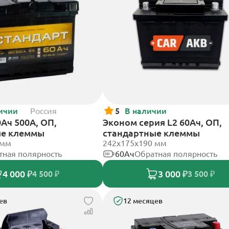
ичии
Россия
5
В наличии
Ач 500А, ОП,
Эконом серия L2 60Ач, ОП,
ые клеммы
стандартные клеммы
 мм
242х175х190 мм
тная полярность
60Ач
Обратная полярность
4 000 ₽
3 000 ₽
4 500 ₽
3 500 ₽
ев
12 месяцев