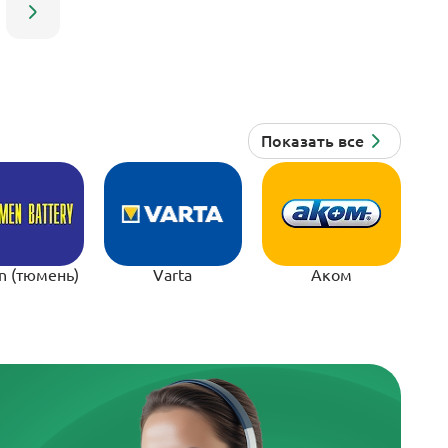
n (тюмень)
Varta
Аком