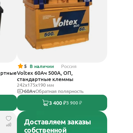
5
В наличии
Россия
артные
Voltex 60Ач 500А, ОП,
стандартные клеммы
242х175х190 мм
60Ач
Обратная полярность
3 400 ₽
3 900 ₽
Доставляем заказы
собственной