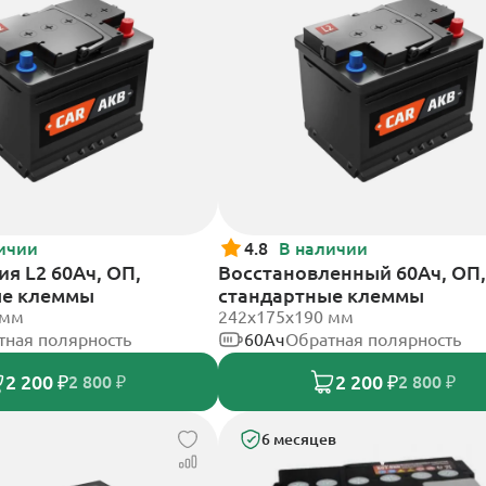
ичии
4.8
В наличии
я L2 60Ач, ОП,
Восстановленный 60Ач, ОП,
ые клеммы
стандартные клеммы
 мм
242х175х190 мм
тная полярность
60Ач
Обратная полярность
2 200 ₽
2 200 ₽
2 800 ₽
2 800 ₽
6 месяцев