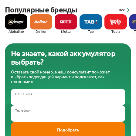
Популярные бренды
Все
Alphaline
Delkor
Mutlu
Tab
Topla
(
Не знаете, какой аккумулятор
выбрать?
Оставьте свой номер, а наш консультант поможет
выбрать подходящий вариант и подскажет, как
сэкономить
Ваше имя
Телефон
Подобрать