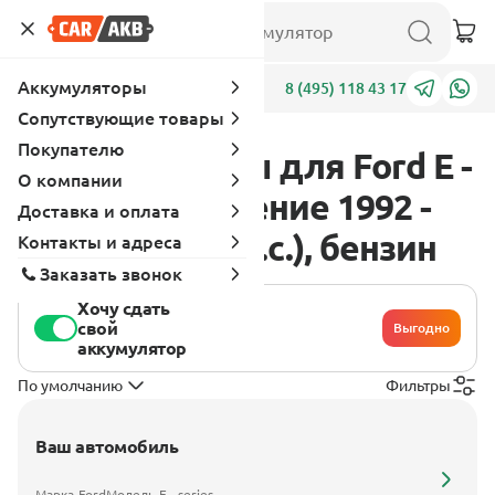
Аккумуляторы
Адреса
8 (495) 118 43 17
Сопутствующие товары
Покупателю
Аккумуляторы для Ford E -
О компании
series 4 поколение 1992 -
Доставка и оплата
1999 4.2i (193 л.с.), бензин
Контакты и адреса
Заказать звонок
Хочу сдать
свой
Выгодно
аккумулятор
По умолчанию
Фильтры
Ваш автомобиль
Марка
Ford
Модель
E - series