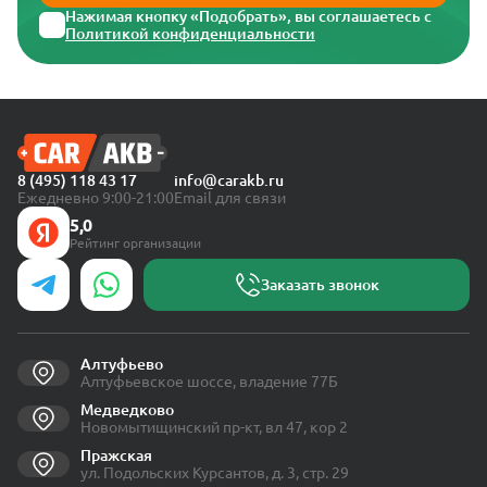
Нажимая кнопку «Подобрать», вы соглашаетесь с
Политикой конфиденциальности
8 (495) 118 43 17
info@carakb.ru
Ежедневно 9:00-21:00
Email для связи
5,0
Рейтинг организации
Заказать звонок
Алтуфьево
Алтуфьевское шоссе, владение 77Б
Медведково
Новомытищинский пр-кт, вл 47, кор 2
Пражская
ул. Подольских Курсантов, д. 3, стр. 29