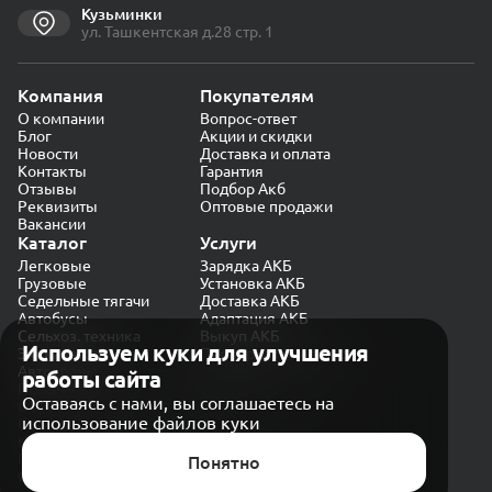
Кузьминки
ул. Ташкентская д.28 стр. 1
Компания
Покупателям
О компании
Вопрос-ответ
Блог
Акции и скидки
Новости
Доставка и оплата
Контакты
Гарантия
Отзывы
Подбор Акб
Реквизиты
Оптовые продажи
Вакансии
Каталог
Услуги
Легковые
Зарядка АКБ
Грузовые
Установка АКБ
Седельные тягачи
Доставка АКБ
Автобусы
Адаптация АКБ
Сельхоз. техника
Выкуп АКБ
Используем куки для улучшения
Экскаваторы
Проверка генератора
Автокраны
работы сайта
Политика конфиденциальности
Оставаясь с нами, вы соглашаетесь на
Обработка персональных данных
использование файлов куки
Согласие на обработку в «Яндекс.Метрика»
Карта сайта
Публичная оферта
Понятно
© CARAKB 2026. Все права защищены