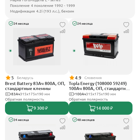
Поколение
4 поколение 1992 - 1999
Модификация
4.2i (193 л.с.), бензин
24 месяца
24 месяца
5
4.9
Беларусь
Словения
Brest Battery 83Ач 800А, ОП,
Topla Energy (108000 59249)
стандартные клеммы
100Ач 800А, ОП, стандартные
клеммы
83Ач
315x175x190 мм
100Ач
315x175x190 мм
Обратная полярность
Обратная полярность
9 300 ₽
14 000 ₽
24 месяца
48 месяцев