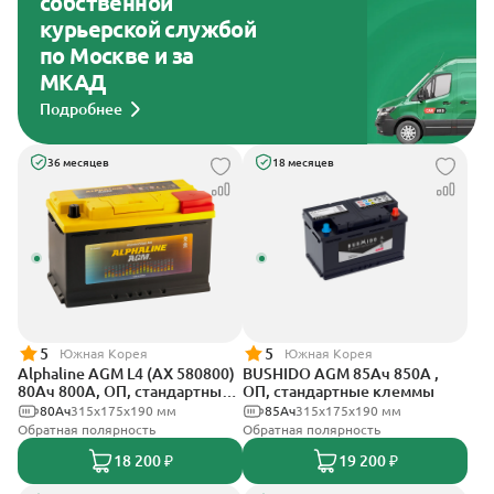
собственной
курьерской службой
по Москве и за
МКАД
Подробнее
36 месяцев
18 месяцев
5
5
Южная Корея
Южная Корея
Alphaline AGM L4 (AX 580800)
BUSHIDO AGM 85Ач 850А ,
80Ач 800А, ОП, стандартные
ОП, стандартные клеммы
клеммы
80Ач
315х175х190 мм
85Ач
315x175x190 мм
Обратная полярность
Обратная полярность
18 200 ₽
19 200 ₽