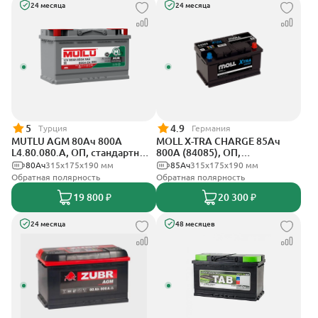
24 месяца
24 месяца
5
4.9
Турция
Германия
MUTLU AGM 80Ач 800A
MOLL X-TRA CHARGE 85Ач
L4.80.080.A, ОП, стандартные
800А (84085), ОП,
клеммы
стандартные клеммы
80Ач
315x175x190 мм
85Ач
315x175x190 мм
Обратная полярность
Обратная полярность
19 800 ₽
20 300 ₽
24 месяца
48 месяцев