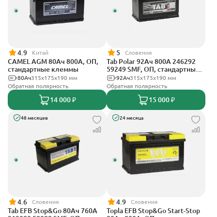
4.9
5
Китай
Словения
CAMEL AGM 80Ач 800А, ОП,
Tab Polar 92Ач 800А 246292
стандартные клеммы
59249 SMF, ОП, стандартные
клеммы
80Ач
315x175x190 мм
92Ач
315x175x190 мм
Обратная полярность
Обратная полярность
14 000 ₽
15 000 ₽
48 месяцев
24 месяца
4.6
4.9
Словения
Словения
Tab EFB Stop&Go 80Ач 760А
Topla EFB Stop&Go Start-Stop