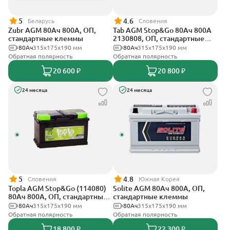
5
4.6
Беларусь
Словения
Zubr AGM 80Ач 800А, ОП,
Tab AGM Stop&Go 80Ач 800А
стандартные клеммы
2130808, ОП, стандартные
клеммы
80Ач
315x175x190 мм
80Ач
315x175x190 мм
Обратная полярность
Обратная полярность
20 600 ₽
20 800 ₽
24 месяца
24 месяца
5
4.8
Словения
Южная Корея
Topla AGM Stop&Go (114080)
Solite AGM 80Ач 800А, ОП,
80Ач 800А, ОП, стандартные
стандартные клеммы
клеммы
80Ач
315x175x190 мм
80Ач
315x175x190 мм
Обратная полярность
Обратная полярность
18 800 ₽
22 300 ₽