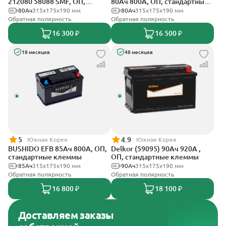
212080 58088 SMF, ОП,
80Ач 800А, ОП, стандартные
стандартные клеммы
клеммы
80Ач
315x175x190 мм
80Ач
315x175x190 мм
Обратная полярность
Обратная полярность
16 300 ₽
16 500 ₽
18 месяцев
48 месяцев
5
4.9
Южная Корея
Южная Корея
BUSHIDO EFB 85Ач 800А, ОП,
Delkor (59095) 90Ач 920А ,
стандартные клеммы
ОП, стандартные клеммы
85Ач
315x175x190 мм
90Ач
315x175x190 мм
Обратная полярность
Обратная полярность
16 800 ₽
18 100 ₽
Доставляем заказы