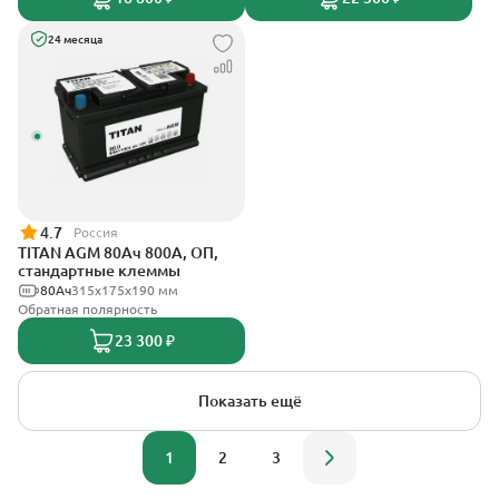
24 месяца
4.7
Россия
TITAN AGM 80Ач 800А, ОП,
стандартные клеммы
80Ач
315x175x190 мм
Обратная полярность
23 300 ₽
Показать ещё
1
2
3