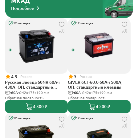
МКАД
Подробнее
12 месяцев
12 месяцев
4.9
5
Россия
Россия
Русская Звезда 60NR 60Ач
GIVER 6СТ-60.0 60Ач 500А,
430А, ОП, стандартные
ОП, стандартные клеммы
клеммы
60Ач
242x175x190 мм
60Ач
242х175х190 мм
Обратная полярность
Обратная полярность
4 300 ₽
4 500 ₽
12 месяцев
12 месяцев