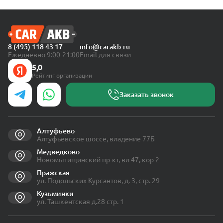
8 (495) 118 43 17
info@carakb.ru
Ежедневно 9:00-21:00
Email для связи
5,0
Рейтинг организации
Заказать звонок
Алтуфьево
Алтуфьевское шоссе, владение 77Б
Медведково
Новомытищинский пр-кт, вл 47, кор 2
Пражская
ул. Подольских Курсантов, д. 3, стр. 29
Кузьминки
ул. Ташкентская д.28 стр. 1