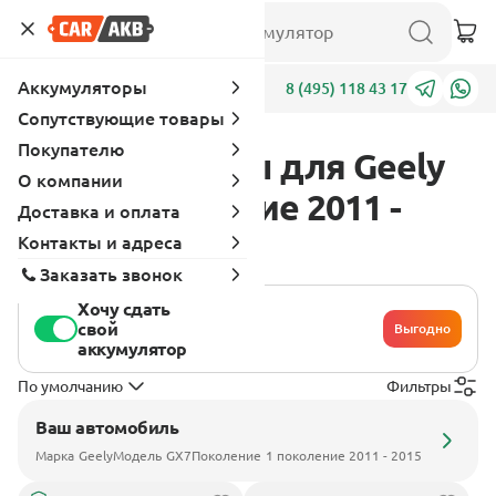
Аккумуляторы
Адреса
8 (495) 118 43 17
Сопутствующие товары
Покупателю
Аккумуляторы для Geely
О компании
GX7 1 поколение 2011 -
Доставка и оплата
2015
Контакты и адреса
Заказать звонок
Хочу сдать
свой
Выгодно
аккумулятор
По умолчанию
Фильтры
Ваш автомобиль
Марка
Geely
Модель
GX7
Поколение
1 поколение 2011 - 2015