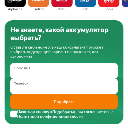
Alphaline
Delkor
Mutlu
Tab
Topla
(
Не знаете, какой аккумулятор
выбрать?
Оставьте свой номер, а наш консультант поможет
выбрать подходящий вариант и подскажет, как
сэкономить
Ваше имя
Телефон
Подобрать
Нажимая кнопку «Подобрать», вы соглашаетесь с
Политикой конфиденциальности