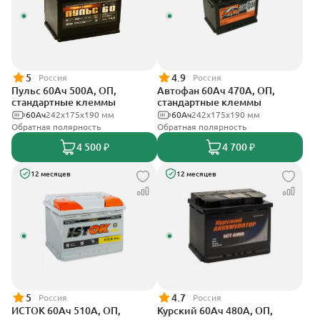
5
4.9
Россия
Россия
Пульс 60Ач 500А, ОП,
Автофан 60Ач 470А, ОП,
стандартные клеммы
стандартные клеммы
60Ач
242x175x190 мм
60Ач
242х175х190 мм
Обратная полярность
Обратная полярность
4 500 ₽
4 700 ₽
12 месяцев
12 месяцев
5
4.7
Россия
Россия
ИСТОК 60Ач 510А, ОП,
Курский 60Ач 480А, ОП,