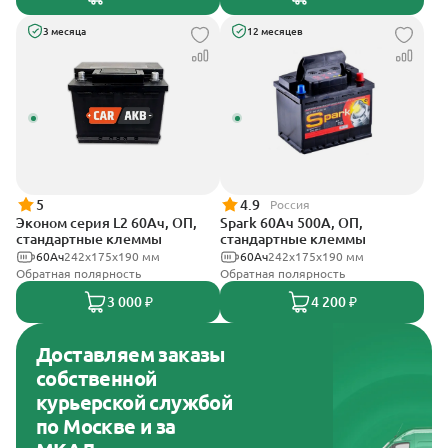
3 месяца
12 месяцев
5
4.9
Россия
Эконом серия L2 60Ач, ОП,
Spark 60Ач 500А, ОП,
стандартные клеммы
стандартные клеммы
60Ач
242х175х190 мм
60Ач
242х175х190 мм
Обратная полярность
Обратная полярность
3 000 ₽
4 200 ₽
Доставляем заказы
собственной
курьерской службой
по Москве и за