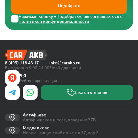
Подобрать
Нажимая кнопку «Подобрать», вы соглашаетесь с
Политикой конфиденциальности
8 (495) 118 43 17
info@carakb.ru
Ежедневно 9:00-21:00
Email для связи
5,0
Рейтинг организации
Заказать звонок
Алтуфьево
Алтуфьевское шоссе, владение 77Б
Медведково
Новомытищинский пр-кт, вл 47, кор 2