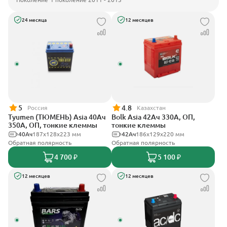
24 месяца
12 месяцев
5
4.8
Россия
Казахстан
Tyumen (ТЮМЕНЬ) Asia 40Ач
Bolk Asia 42Ач 330А, ОП,
350А, ОП, тонкие клеммы
тонкие клеммы
40Ач
187х128х223 мм
42Ач
186х129х220 мм
Обратная полярность
Обратная полярность
4 700 ₽
5 100 ₽
12 месяцев
12 месяцев