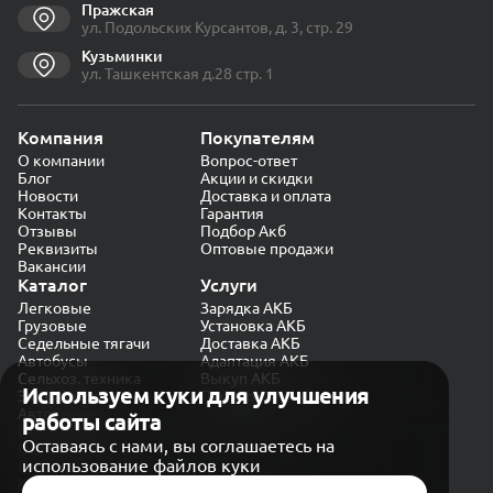
Пражская
ул. Подольских Курсантов, д. 3, стр. 29
Кузьминки
ул. Ташкентская д.28 стр. 1
Компания
Покупателям
О компании
Вопрос-ответ
Блог
Акции и скидки
Новости
Доставка и оплата
Контакты
Гарантия
Отзывы
Подбор Акб
Реквизиты
Оптовые продажи
Вакансии
Каталог
Услуги
Легковые
Зарядка АКБ
Грузовые
Установка АКБ
Седельные тягачи
Доставка АКБ
Автобусы
Адаптация АКБ
Сельхоз. техника
Выкуп АКБ
Используем куки для улучшения
Экскаваторы
Проверка генератора
Автокраны
работы сайта
Политика конфиденциальности
Оставаясь с нами, вы соглашаетесь на
Обработка персональных данных
использование файлов куки
Согласие на обработку в «Яндекс.Метрика»
Карта сайта