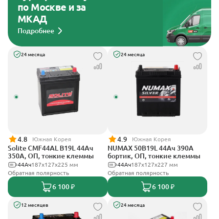
по Москве и за
МКАД
Подробнее
24 месяца
24 месяца
4.8
4.9
Южная Корея
Южная Корея
Solite CMF44AL B19L 44Ач
NUMAX 50B19L 44Ач 390А
350А, ОП, тонкие клеммы
бортик, ОП, тонкие клеммы
44Ач
187x127x225 мм
44Ач
187х127х227 мм
Обратная полярность
Обратная полярность
6 100 ₽
6 100 ₽
12 месяцев
24 месяца