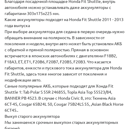
Благодаря посадочной площадке Honda Fit Shuttle, внутрь
автомобиля можно устанавливать даже аккумуляторы с
габаритами 303х175х225 мм.
Какие аккумуляторы подходят на Honda Fit Shuttle 2011 - 2013
года выпуска
При выборе аккумулятора для седана в первую очередь нужно
обращать внимание на полярность. В зависимости от
поколения и модели, внутри авто может быть установлен АКБ
с обратной и прямой полярностью. Прямая в основном
встречается в японских автомобилях с двигателями F18B2,
F18A3, ET, ET1, F20B6, F20B7, F20B5, F20B3. Что касается
габаритов, емкости и пускового тока аккумулятора для Honda
Fit Shuttle, здесь тоже многое зависит от поколения и
модификации авто.
Самые популярные АКБ, которые подходят для Хонда Fit
Shuttle 1: Tab Polar S 55R 246855, Topla Asia Top 55523/84,
BANNER PB 4523. В случае с Honda Civic 8, это: Тюмень Asia
6СТ-45, Cougar 65B24L 50, Cougar 75B24LS 55, ,Asian Black Horse
6СТ45..
Выкуп старого аккумулятора
Мы занимаемся срочным выкупом старых аккумуляторных
батарей.