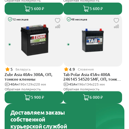
Обратная полярность
Обратная полярность
5 600 ₽
5 600 ₽
12 месяцев
48 месяцев
5
4.9
Беларусь
Словения
Zubr Asia 40Ач 300А, ОП,
Tab Polar Asia 45Ач 400А
тонкие клеммы
246145 54520 SMF, ОП, тонкие
клеммы
40Ач
190x129x220 мм
45Ач
196x134x225 мм
Обратная полярность
Обратная полярность
5 900 ₽
6 000 ₽
Доставляем заказы
собственной
курьерской службой