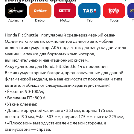
Alphaline
Delkor
Mutlu
Tab
Topla
(
Honda Fit Shuttle - популярный среднеразмерный седан.
Одним из ключевых компонентов данного автомобиля
является аккумулятор. АКБ подает ток для запуска двигателя
машины, а также для бортовых компьютеров,
вычислительных и навигационных систем.
Аккумуляторы для Honda Fit Shuttle 1-го поколения
Все аккумуляторные батареи, предназначенные для данной
флагманской модели, вне зависимости от поколения и типа
двигателя обладают следующими характеристиками:
• Ёмкость: 90-100Ач;
• Величина ПТ.: 800 А;
• Узкие клеммы;
• Длина: корпусной части Euro - 353 мм, ширина 175 мм.
высота 190 мм; Asia - 303 мм, ширина 175 мм. высота 225 мм;
• «Плюсовой» вывод установлен с левой стороны, а
«минусовой» — справа.