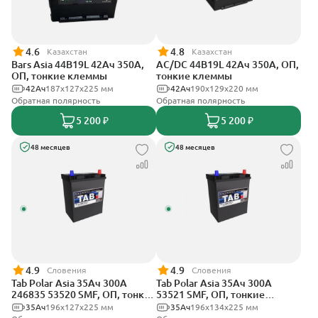
4.6
4.8
Казахстан
Казахстан
Bars Asia 44B19L 42Ач 350А,
AC/DC 44B19L 42Ач 350А, ОП,
ОП, тонкие клеммы
тонкие клеммы
42Ач
187x127x225 мм
42Ач
190x129x220 мм
Обратная полярность
Обратная полярность
5 200 ₽
5 200 ₽
48 месяцев
48 месяцев
4.9
4.9
Словения
Словения
Tab Polar Asia 35Ач 300А
Tab Polar Asia 35Ач 300А
246835 53520 SMF, ОП, тонкие
53521 SMF, ОП, тонкие
клеммы
клеммы
35Ач
196x127x225 мм
35Ач
196x134x225 мм