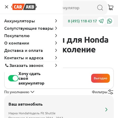
Аккумуляторы
Адреса
8 (495) 118 43 17
Сопутствующие товары
Покупателю
Аккумуляторы для Honda
О компании
Fit Shuttle 1 поколение
Доставка и оплата
2011 - 2013
Контакты и адреса
Заказать звонок
Хочу сдать
свой
Выгодно
аккумулятор
По умолчанию
Фильтры
Ваш автомобиль
Марка
Honda
Модель
Fit Shuttle
Поколение
1 поколение 2011 - 2013