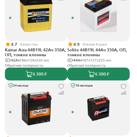
4.7
4.9
Казахстан
Южная Корея
Kainar Asia 44B19L 42Ач 350А,
Solite 44B19L 44Ач 350А, ОП,
ОП, тонкие клеммы
тонкие клеммы
42Ач
186х129х220 мм
44Ач
187x127x225 мм
Обратная полярность
Обратная полярность
6 300 ₽
6 300 ₽
24 месяца
18 месяцев