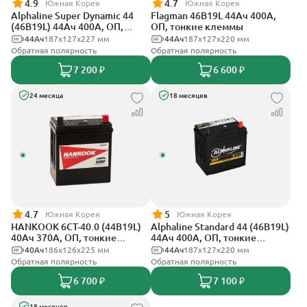
4.9
4.7
Южная Корея
Южная Корея
Alphaline Super Dynamic 44
Flagman 46B19L 44Ач 400А,
(46B19L) 44Ач 400А, ОП,
ОП, тонкие клеммы
тонкие клеммы
44Ач
187х127х227 мм
44Ач
187x127x220 мм
Обратная полярность
Обратная полярность
7 200 ₽
6 600 ₽
24 месяца
18 месяцев
4.7
5
Южная Корея
Южная Корея
HANKOOK 6СТ-40.0 (44B19L)
Alphaline Standard 44 (46B19L)
40Ач 370А, ОП, тонкие
44Ач 400А, ОП, тонкие
клеммы
клеммы
40Ач
186х126х225 мм
44Ач
187x127х220 мм
Обратная полярность
Обратная полярность
6 700 ₽
7 100 ₽
18 месяцев