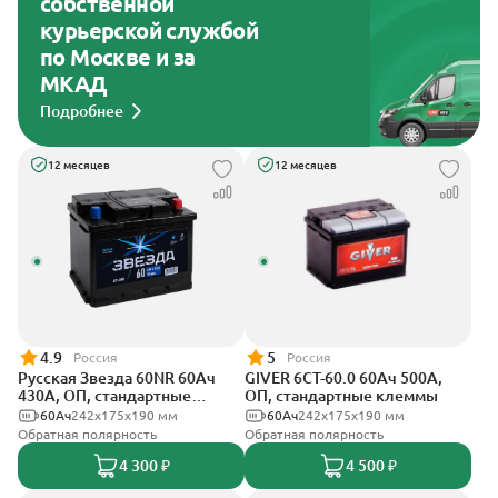
собственной
курьерской службой
по Москве и за
МКАД
Подробнее
12 месяцев
12 месяцев
4.9
5
Россия
Россия
Русская Звезда 60NR 60Ач
GIVER 6СТ-60.0 60Ач 500А,
430А, ОП, стандартные
ОП, стандартные клеммы
клеммы
60Ач
242x175x190 мм
60Ач
242х175х190 мм
Обратная полярность
Обратная полярность
4 300 ₽
4 500 ₽