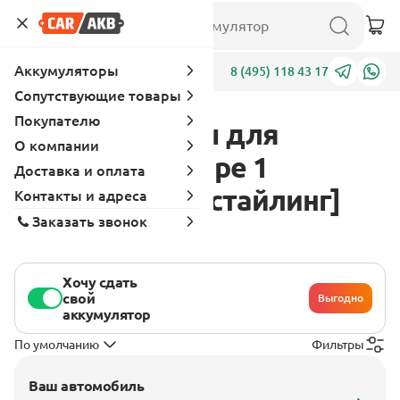
Аккумуляторы
Адреса
8 (495) 118 43 17
Сопутствующие товары
Покупателю
Аккумуляторы для
О компании
Hyundai S - Coupe 1
Доставка и оплата
поколение [рестайлинг]
Контакты и адреса
Заказать звонок
1992 - 1996
Хочу сдать
свой
Выгодно
аккумулятор
По умолчанию
Фильтры
Ваш автомобиль