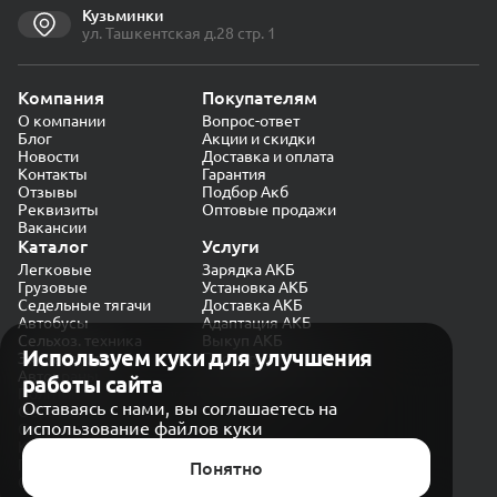
Кузьминки
ул. Ташкентская д.28 стр. 1
Компания
Покупателям
О компании
Вопрос-ответ
Блог
Акции и скидки
Новости
Доставка и оплата
Контакты
Гарантия
Отзывы
Подбор Акб
Реквизиты
Оптовые продажи
Вакансии
Каталог
Услуги
Легковые
Зарядка АКБ
Грузовые
Установка АКБ
Седельные тягачи
Доставка АКБ
Автобусы
Адаптация АКБ
Сельхоз. техника
Выкуп АКБ
Используем куки для улучшения
Экскаваторы
Проверка генератора
Автокраны
работы сайта
Политика конфиденциальности
Оставаясь с нами, вы соглашаетесь на
Обработка персональных данных
использование файлов куки
Согласие на обработку в «Яндекс.Метрика»
Карта сайта
Публичная оферта
Понятно
© CARAKB 2026. Все права защищены