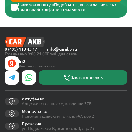
Нажимая кнопку «Подобрать», вы соглашаетесь с
Политикой конфиденциальности
8 (495) 118 43 17
info@carakb.ru
Ежедневно 9:00-21:00
Email для связи
5,0
Рейтинг организации
Заказать звонок
Алтуфьево
Алтуфьевское шоссе, владение 77Б
Медведково
Новомытищинский пр-кт, вл 47, кор 2
Пражская
ул. Подольских Курсантов, д. 3, стр. 29