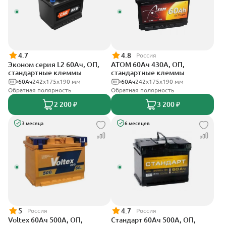
4.7
4.8
Россия
Эконом серия L2 60Ач, ОП,
АТОМ 60Ач 430А, ОП,
стандартные клеммы
стандартные клеммы
60Ач
242х175х190 мм
60Ач
242х175х190 мм
Обратная полярность
Обратная полярность
2 200 ₽
3 200 ₽
3 месяца
6 месяцев
5
4.7
Россия
Россия
Voltex 60Ач 500А, ОП,
Стандарт 60Ач 500А, ОП,