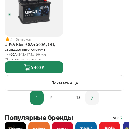
5
Беларусь
URSA Blue 60Ач 500А, ОП,
стандартные клеммы
60Ач
242х175х190 мм
Обратная полярность
5 400 ₽
Показать ещё
1
2
...
13
Популярные бренды
Все