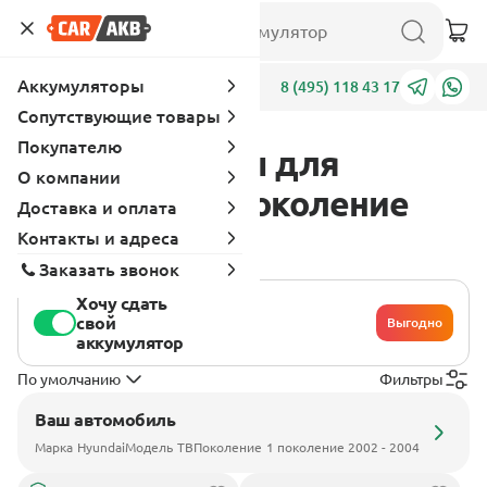
Аккумуляторы
Адреса
8 (495) 118 43 17
Сопутствующие товары
Покупателю
Аккумуляторы для
О компании
Hyundai TB 1 поколение
Доставка и оплата
2002 - 2004
Контакты и адреса
Заказать звонок
Хочу сдать
свой
Выгодно
аккумулятор
По умолчанию
Фильтры
Ваш автомобиль
Марка
Hyundai
Модель
TB
Поколение
1 поколение 2002 - 2004