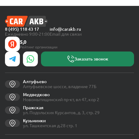
8 (495) 118 43 17
info@carakb.ru
Ежедневно 9:00-21:00
Email для связи
5,0
Рейтинг организации
Заказать звонок
Алтуфьево
Алтуфьевское шоссе, владение 77Б
Медведково
Новомытищинский пр-кт, вл 47, кор 2
Пражская
ул. Подольских Курсантов, д. 3, стр. 29
Кузьминки
ул. Ташкентская д.28 стр. 1