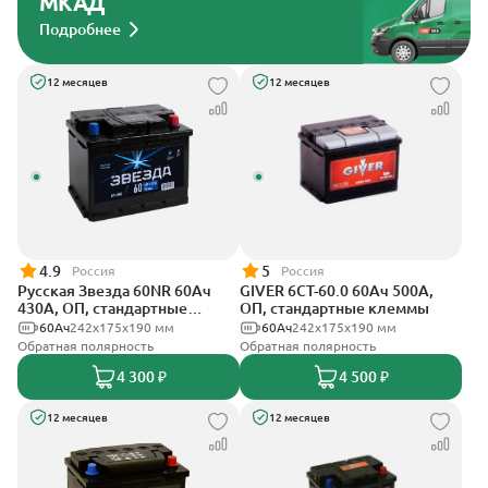
МКАД
Подробнее
12 месяцев
12 месяцев
4.9
5
Россия
Россия
Русская Звезда 60NR 60Ач
GIVER 6СТ-60.0 60Ач 500А,
430А, ОП, стандартные
ОП, стандартные клеммы
клеммы
60Ач
242x175x190 мм
60Ач
242х175х190 мм
Обратная полярность
Обратная полярность
4 300 ₽
4 500 ₽
12 месяцев
12 месяцев