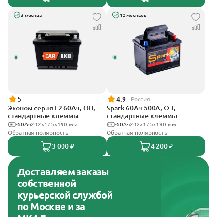
3 месяца
12 месяцев
5
4.9
Россия
Эконом серия L2 60Ач, ОП,
Spark 60Ач 500А, ОП,
стандартные клеммы
стандартные клеммы
60Ач
242х175х190 мм
60Ач
242х175х190 мм
Обратная полярность
Обратная полярность
3 000 ₽
4 200 ₽
Доставляем заказы
собственной
курьерской службой
по Москве и за