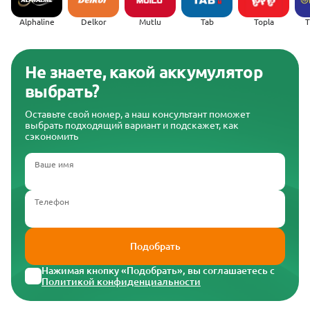
Alphaline
Delkor
Mutlu
Tab
Topla
(
Не знаете, какой аккумулятор
выбрать?
Оставьте свой номер, а наш консультант поможет
выбрать подходящий вариант и подскажет, как
сэкономить
Ваше имя
Телефон
Подобрать
Нажимая кнопку «Подобрать», вы соглашаетесь с
Политикой конфиденциальности