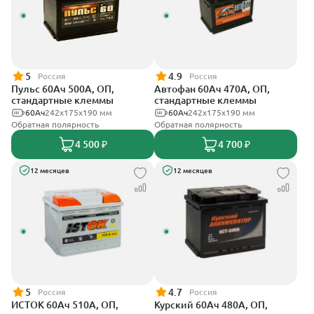
5
4.9
Россия
Россия
Пульс 60Ач 500А, ОП,
Автофан 60Ач 470А, ОП,
стандартные клеммы
стандартные клеммы
60Ач
242x175x190 мм
60Ач
242х175х190 мм
Обратная полярность
Обратная полярность
4 500 ₽
4 700 ₽
12 месяцев
12 месяцев
5
4.7
Россия
Россия
ИСТОК 60Ач 510А, ОП,
Курский 60Ач 480А, ОП,