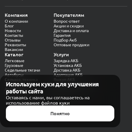
Компания
Покупателям
О компании
Вопрос-ответ
Блог
Акции и скидки
Новости
Доставка и оплата
Контакты
Гарантия
Отзывы
Подбор Акб
Реквизиты
Оптовые продажи
Вакансии
Каталог
Услуги
Легковые
Зарядка АКБ
Грузовые
Установка АКБ
Седельные тягачи
Доставка АКБ
Автобусы
Адаптация АКБ
Сельхоз. техника
Выкуп АКБ
Используем куки для улучшения
Экскаваторы
Проверка генератора
Автокраны
работы сайта
Политика конфиденциальности
Оставаясь с нами, вы соглашаетесь на
Обработка персональных данных
использование файлов куки
Согласие на обработку в «Яндекс.Метрика»
Карта сайта
Публичная оферта
Понятно
© CARAKB 2026. Все права защищены