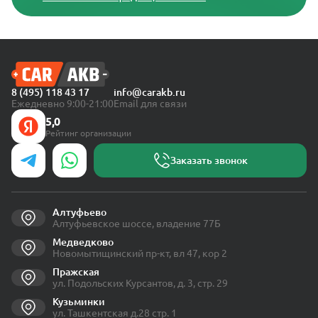
8 (495) 118 43 17
info@carakb.ru
Ежедневно 9:00-21:00
Email для связи
5,0
Рейтинг организации
Заказать звонок
Алтуфьево
Алтуфьевское шоссе, владение 77Б
Медведково
Новомытищинский пр-кт, вл 47, кор 2
Пражская
ул. Подольских Курсантов, д. 3, стр. 29
Кузьминки
ул. Ташкентская д.28 стр. 1