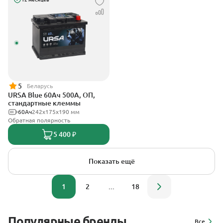
5
Беларусь
URSA Blue 60Ач 500А, ОП,
стандартные клеммы
60Ач
242х175х190 мм
Обратная полярность
5 400 ₽
Показать ещё
1
2
...
18
Популярные бренды
Все