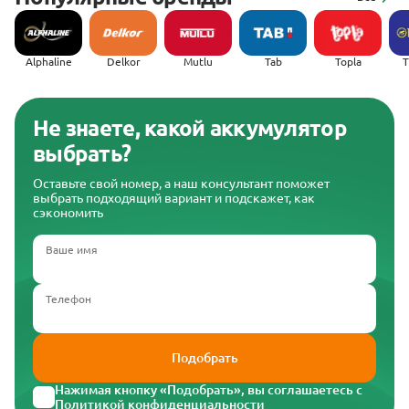
Alphaline
Delkor
Mutlu
Tab
Topla
(
Не знаете, какой аккумулятор
выбрать?
Оставьте свой номер, а наш консультант поможет
выбрать подходящий вариант и подскажет, как
сэкономить
Ваше имя
Телефон
Подобрать
Нажимая кнопку «Подобрать», вы соглашаетесь с
Политикой конфиденциальности