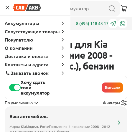
Аккумуляторы
Адреса
8 (495) 118 43 17
Сопутствующие товары
Покупателю
Аккумуляторы для Kia
О компании
Forte 1 поколение 2008 -
Доставка и оплата
2012 2.4 (167 л.с.), бензин
Контакты и адреса
Заказать звонок
Хочу сдать
свой
Выгодно
аккумулятор
По умолчанию
Фильтры
Ваш автомобиль
Марка
Kia
Модель
Forte
Поколение
1 поколение 2008 - 2012
Модификация
2.4 (167 л.с.), бензин