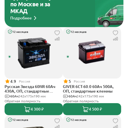
по Москве и за
МКАД
Подробнее
12 месяцев
12 месяцев
4.9
5
Россия
Россия
Русская Звезда 60NR 60Ач
GIVER 6СТ-60.0 60Ач 500А,
430А, ОП, стандартные
ОП, стандартные клеммы
клеммы
60Ач
242x175x190 мм
60Ач
242х175х190 мм
Обратная полярность
Обратная полярность
4 300 ₽
4 500 ₽
12 месяцев
12 месяцев