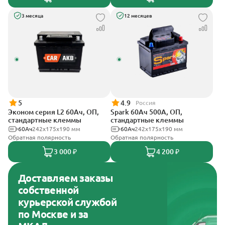
3 месяца
12 месяцев
5
4.9
Россия
Эконом серия L2 60Ач, ОП,
Spark 60Ач 500А, ОП,
стандартные клеммы
стандартные клеммы
60Ач
242х175х190 мм
60Ач
242х175х190 мм
Обратная полярность
Обратная полярность
3 000 ₽
4 200 ₽
Доставляем заказы
собственной
курьерской службой
по Москве и за