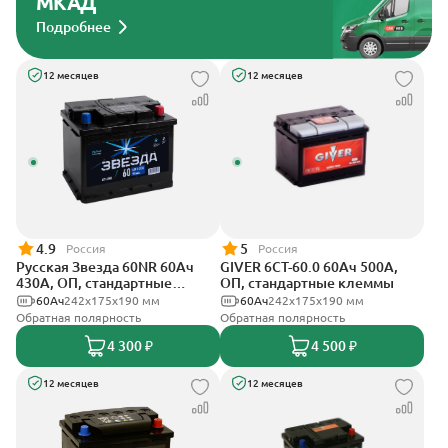
МКАД
Подробнее
12 месяцев
12 месяцев
4.9
5
Россия
Россия
Русская Звезда 60NR 60Ач
GIVER 6СТ-60.0 60Ач 500А,
430А, ОП, стандартные
ОП, стандартные клеммы
клеммы
60Ач
242x175x190 мм
60Ач
242х175х190 мм
Обратная полярность
Обратная полярность
4 300 ₽
4 500 ₽
12 месяцев
12 месяцев