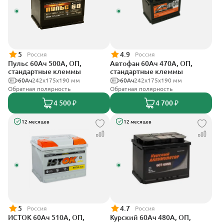
5
4.9
Россия
Россия
Пульс 60Ач 500А, ОП,
Автофан 60Ач 470А, ОП,
стандартные клеммы
стандартные клеммы
60Ач
242x175x190 мм
60Ач
242х175х190 мм
Обратная полярность
Обратная полярность
4 500 ₽
4 700 ₽
12 месяцев
12 месяцев
5
4.7
Россия
Россия
ИСТОК 60Ач 510А, ОП,
Курский 60Ач 480А, ОП,