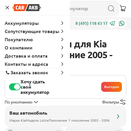
Аккумуляторы
Адреса
8 (495) 118 43 17
Сопутствующие товары
Покупателю
Аккумуляторы для Kia
О компании
Lotze 1 поколение 2005 -
Доставка и оплата
2006
Контакты и адреса
Заказать звонок
Хочу сдать
свой
Выгодно
аккумулятор
По умолчанию
Фильтры
Ваш автомобиль
Марка
Kia
Модель
Lotze
Поколение
1 поколение 2005 - 2006