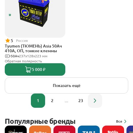
5
Россия
Tyumen (ТЮМЕНЬ) Asia 50Ач
410А, ОП, тонкие клеммы
50Ач
237х128х223 мм
Обратная полярность
5 000 ₽
Показать ещё
1
2
...
23
Популярные бренды
Все