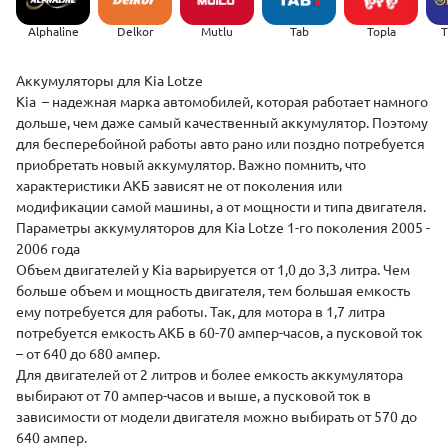
Alphaline
Delkor
Mutlu
Tab
Topla
(
Аккумуляторы для Kia Lotze
Kia – надежная марка автомобилей, которая работает намного
дольше, чем даже самый качественный аккумулятор. Поэтому
для бесперебойной работы авто рано или поздно потребуется
приобретать новый аккумулятор. Важно помнить, что
характеристики АКБ зависят не от поколения или
модификации самой машины, а от мощности и типа двигателя.
Параметры аккумуляторов для Kia Lotze 1-го поколения 2005 -
2006 года
Объем двигателей у Kia варьируется от 1,0 до 3,3 литра. Чем
больше объем и мощность двигателя, тем большая емкость
ему потребуется для работы. Так, для мотора в 1,7 литра
потребуется емкость АКБ в 60-70 ампер-часов, а пусковой ток
– от 640 до 680 ампер.
Для двигателей от 2 литров и более емкость аккумулятора
выбирают от 70 ампер-часов и выше, а пусковой ток в
зависимости от модели двигателя можно выбирать от 570 до
640 ампер.