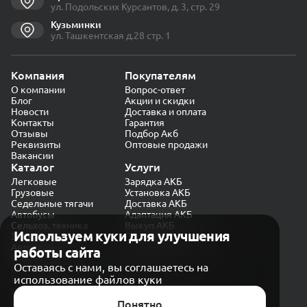
ул. Подольских Курсантов, д. 3, стр. 29
Кузьминки
ул. Ташкентская д.28 стр. 1
Компания
Покупателям
О компании
Вопрос-ответ
Блог
Акции и скидки
Новости
Доставка и оплата
Контакты
Гарантия
Отзывы
Подбор Акб
Реквизиты
Оптовые продажи
Вакансии
Каталог
Услуги
Легковые
Зарядка АКБ
Грузовые
Установка АКБ
Седельные тягачи
Доставка АКБ
Автобусы
Адаптация АКБ
Сельхоз. техника
Выкуп АКБ
Используем куки для улучшения
Экскаваторы
Проверка генератора
Автокраны
работы сайта
Политика конфиденциальности
Оставаясь с нами, вы соглашаетесь на
Обработка персональных данных
использование файлов куки
Согласие на обработку в «Яндекс.Метрика»
Карта сайта
Публичная оферта
Понятно