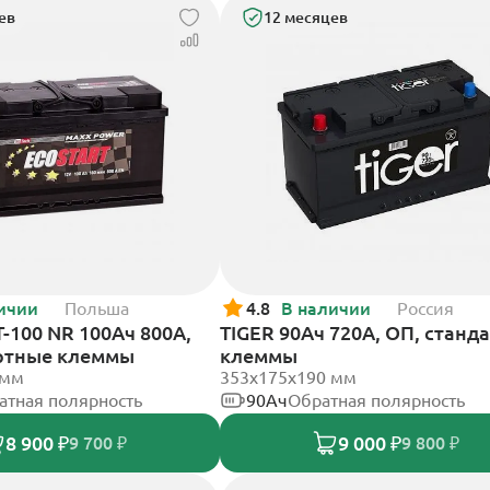
ев
12 месяцев
ичии
Польша
4.8
В наличии
Россия
T-100 NR 100Ач 800А,
TIGER 90Ач 720А, ОП, станд
ртные клеммы
клеммы
 мм
353х175х190 мм
атная полярность
90Ач
Обратная полярность
8 900 ₽
9 000 ₽
9 700 ₽
9 800 ₽