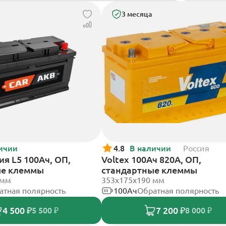
3 месяца
ичии
4.8
В наличии
Россия
я L5 100Ач, ОП,
Voltex 100Ач 820А, ОП,
ые клеммы
стандартные клеммы
 мм
353х175х190 мм
атная полярность
100Ач
Обратная полярность
4 500 ₽
7 200 ₽
5 500 ₽
8 000 ₽