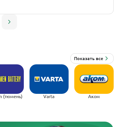
n (тюмень)
Varta
Аком