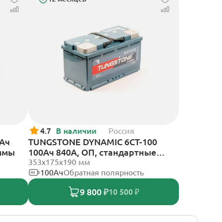
4.7
В наличии
Россия
0Ач
TUNGSTONE DYNAMIC 6СТ-100
еммы
100Ач 840А, ОП, стандартные
клеммы
353x175x190 мм
100Ач
Обратная полярность
9 800 ₽
10 500 ₽