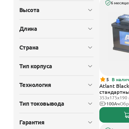
6 месяце
Высота
Длина
Страна
Тип корпуса
5
В нали
Технология
Atlant Blac
стандартн
353х175х190
Тип токовывода
100Ач
Обр
Гарантия