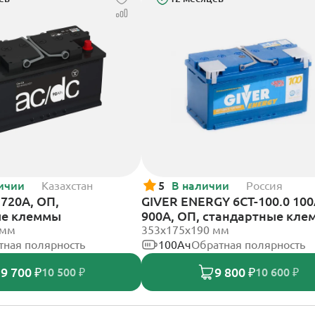
ичии
Казахстан
5
В наличии
Россия
720А, ОП,
GIVER ENERGY 6СТ-100.0 10
ые клеммы
900А, ОП, стандартные кл
 мм
353х175х190 мм
тная полярность
100Ач
Обратная полярность
9 700 ₽
9 800 ₽
10 500 ₽
10 600 ₽