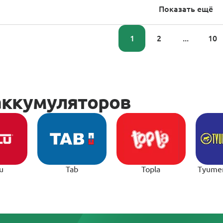
Показать ещё
1
2
...
10
u
Tab
Topla
Tyume