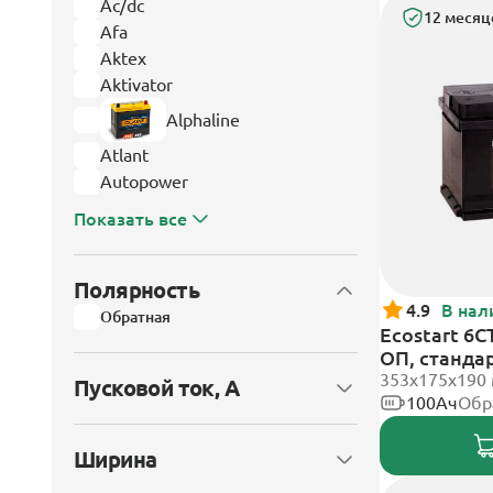
Ac/dc
12 месяц
Afa
Aktex
Aktivator
Alphaline
Atlant
Autopower
Показать все
Полярность
4.9
В нал
Обратная
Ecostart 6C
ОП, станда
353x175x190
Пусковой ток, А
100Ач
Обр
Ширина