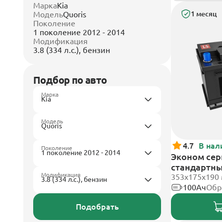
Марка
Kia
Модель
Quoris
1 месяц
Поколение
1 поколение 2012 - 2014
Модификация
3.8 (334 л.с.), бензин
Подбор по авто
Марка
Модель
4.7
В нал
Поколение
Эконом сери
стандартн
Модификация
353х175х190
100Ач
Обр
Подобрать