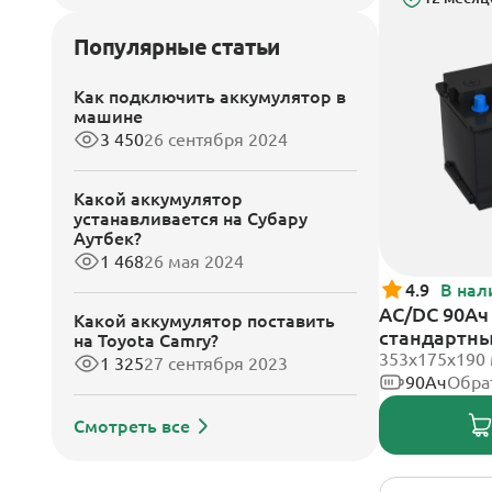
Популярные статьи
Как подключить аккумулятор в
машине
3 450
26 сентября 2024
Какой аккумулятор
устанавливается на Субару
Аутбек?
1 468
26 мая 2024
4.9
В нал
AC/DC 90Ач 
Какой аккумулятор поставить
стандартн
на Toyota Camry?
353х175х190
1 325
27 сентября 2023
90Ач
Обра
Смотреть все