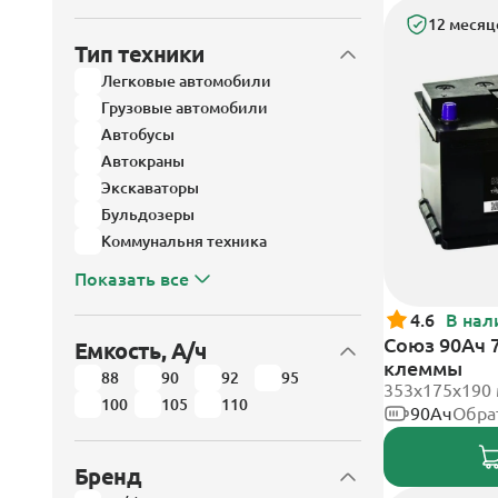
12 месяц
Тип техники
Легковые автомобили
Грузовые автомобили
Автобусы
Автокраны
Экскаваторы
Бульдозеры
Коммунальня техника
Показать все
4.6
В нал
Союз 90Ач 
Емкость, А/ч
клеммы
88
90
92
95
353x175x190
100
105
110
90Ач
Обра
Бренд