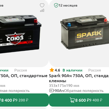
ев
12 месяцев
ичии
Россия
4.6
В наличии
Россия
750А, ОП, стандартные
Spark 90Ач 750А, ОП, станд
клеммы
 мм
353х175х190 мм
тная полярность
90Ач
Обратная полярность
8 400 ₽
8 600 ₽
9 200 ₽
9 400 ₽