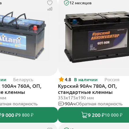
в
12 месяцев
чии
Беларусь
4.8
В наличии
Россия
k 100Ач 760А, ОП,
Курский 90Ач 780А, ОП,
ые клеммы
стандартные клеммы
 мм
353x175x190 мм
атная полярность
90Ач
Обратная полярность
9 000 ₽
9 200 ₽
9 800 ₽
10 000 ₽