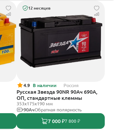
12 месяцев
4.9
В наличии
Россия
Русская Звезда 90NR 90Ач 690А,
ОП, стандартные клеммы
353x175x190 мм
90Ач
Обратная полярность
7 000 ₽
7 800 ₽