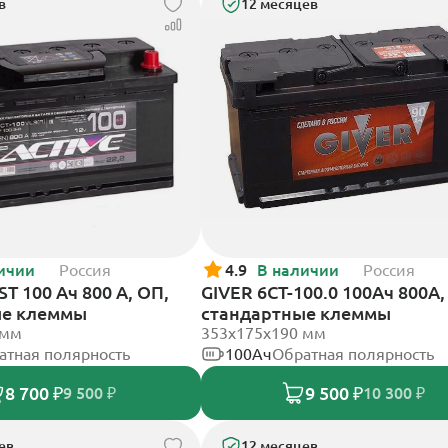
в
12 месяцев
ичии
Россия
4.9
В наличии
Россия
T 100 Ач 800 А, ОП,
GIVER 6CT-100.0 100Ач 800А,
ые клеммы
стандартные клеммы
 мм
353х175х190 мм
атная полярность
100Ач
Обратная полярность
8 700 ₽
9 500 ₽
9 500 ₽
10 300 ₽
ев
12 месяцев