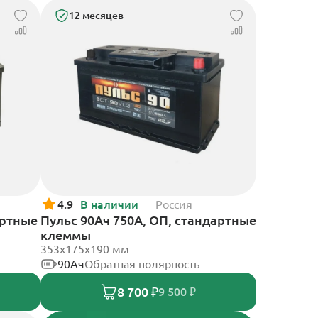
12 месяцев
4.9
В наличии
Россия
артные
Пульс 90Ач 750А, ОП, стандартные
клеммы
353x175x190 мм
90Ач
Обратная полярность
8 700 ₽
9 500 ₽