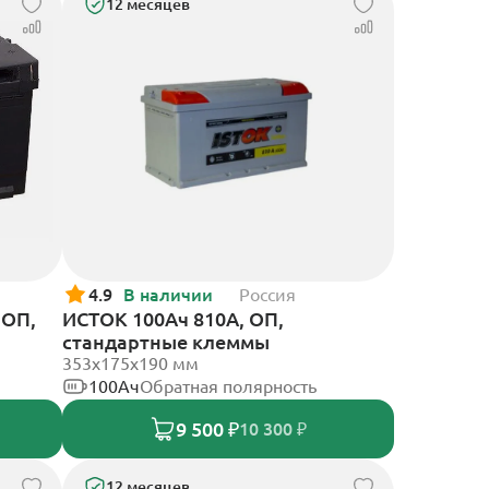
12 месяцев
4.9
В наличии
Россия
 ОП,
ИСТОК 100Ач 810А, ОП,
стандартные клеммы
353х175х190 мм
100Ач
Обратная полярность
9 500 ₽
10 300 ₽
12 месяцев