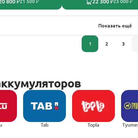
20 800 ₽
22 300 ₽
21 500 ₽
23 000 ₽
Показать ещё
1
2
3
u
Tab
Topla
Tyume