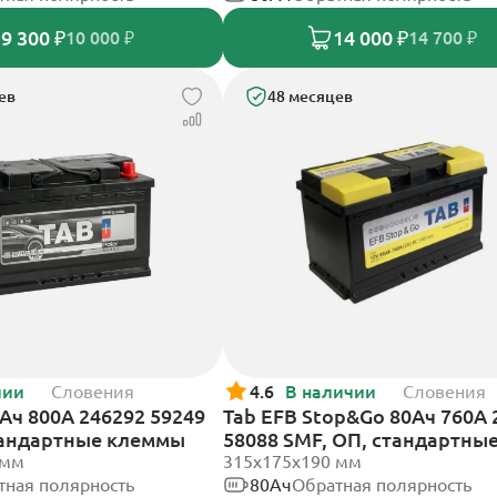
9 300 ₽
14 000 ₽
10 000 ₽
14 700 ₽
ев
48 месяцев
чии
Словения
4.6
В наличии
Словения
2Ач 800А 246292 59249
Tab EFB Stop&Go 80Ач 760А 
тандартные клеммы
58088 SMF, ОП, стандартны
 мм
клеммы
315x175x190 мм
тная полярность
80Ач
Обратная полярность