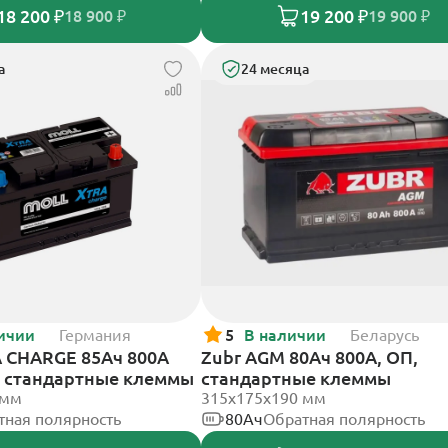
18 200 ₽
19 200 ₽
18 900 ₽
19 900 ₽
а
24 месяца
ичии
Германия
5
В наличии
Беларусь
 CHARGE 85Ач 800А
Zubr AGM 80Ач 800А, ОП,
П, стандартные клеммы
стандартные клеммы
 мм
315x175x190 мм
тная полярность
80Ач
Обратная полярность