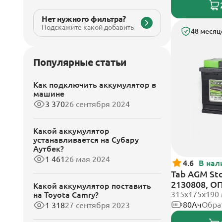
Нет нужного фильтра?
Подскажите какой добавить
48 месяц
Популярные статьи
Как подключить аккумулятор в
машине
3 370
26 сентября 2024
Какой аккумулятор
устанавливается на Субару
Аутбек?
1 461
26 мая 2024
4.6
В нал
Tab AGM St
2130808, О
Какой аккумулятор поставить
клеммы
315x175x190
на Toyota Camry?
80Ач
Обра
1 318
27 сентября 2023