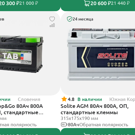
20 300 ₽
20 600 ₽
21 000 ₽
21 440 ₽
ев
24 месяца
ичии
Словения
4.8
В наличии
Южная Ко
op&Go 80Ач 800А
Solite AGM 80Ач 800А, ОП,
П, стандартные
стандартные клеммы
 мм
315x175x190 мм
тная полярность
80Ач
Обратная полярность