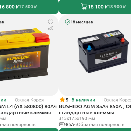
16 800 ₽
18 100 ₽
17 500 ₽
18 900 ₽
ев
18 месяцев
чии
Южная Корея
5
В наличии
Южная Коре
GM L4 (AX 580800) 80Ач
BUSHIDO AGM 85Ач 850А , О
стандартные клеммы
стандартные клеммы
 мм
315x175x190 мм
тная полярность
85Ач
Обратная полярность