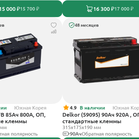
15 000 ₽
16 300 ₽
15 700 ₽
17 000 ₽
ев
48 месяцев
чии
Южная Корея
4.9
В наличии
Южная Ко
B 85Ач 800А, ОП,
Delkor (59095) 90Ач 920А , О
ые клеммы
стандартные клеммы
 мм
315x175x190 мм
тная полярность
90Ач
Обратная полярность