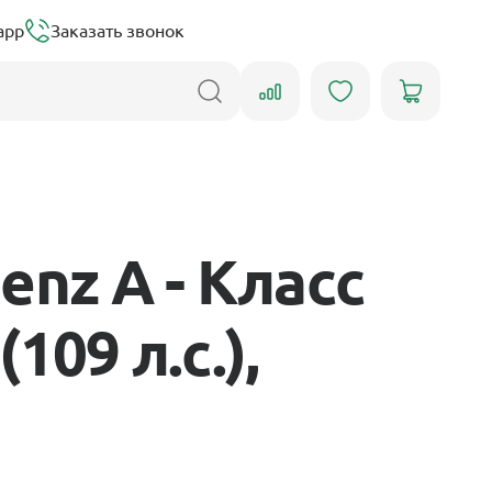
app
Заказать звонок
nz A - Класс
109 л.с.),