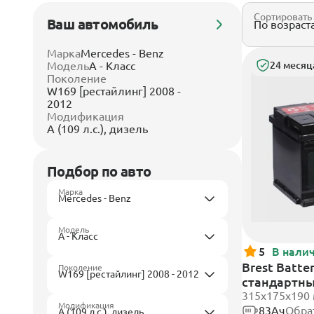
Сортировать
Ваш автомобиль
Марка
Mercedes - Benz
Модель
A - Класс
24 месяц
Поколение
W169 [рестайлинг] 2008 -
2012
Модификация
A (109 л.с.), дизель
Подбор по авто
Марка
Модель
5
В нали
Brest Batte
Поколение
стандартн
315x175x190
Модификация
83Ач
Обра