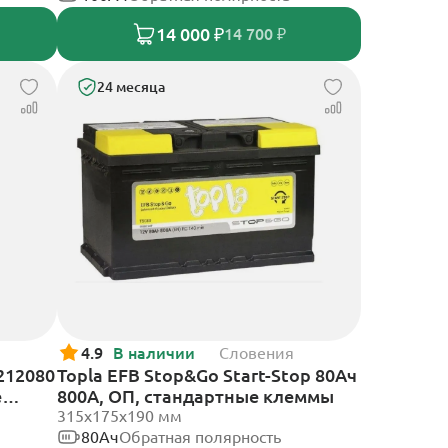
14 000 ₽
14 700 ₽
24 месяца
4.9
В наличии
Словения
212080
Topla EFB Stop&Go Start-Stop 80Ач
е
800А, ОП, стандартные клеммы
315x175x190 мм
80Ач
Обратная полярность