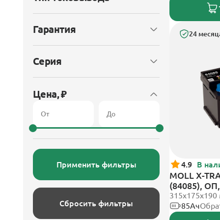
Гарантия
24 месяц
Серия
Цена, ₽
Применить фильтры
4.9
В нал
MOLL X-TRA
(84085), О
315x175x190
Сбросить фильтры
85Ач
Обра