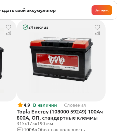
 сдать свой аккумулятор
Выгодно
24 месяца
4.9
В наличии
Словения
Topla Energy (108000 59249) 100Ач
800А, ОП, стандартные клеммы
315x175x190 мм
100Ач
Обратная полярность