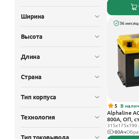
Ширина
36 месяц
Высота
Длина
Страна
Тип корпуса
5
В нали
Alphaline A
Технология
800А, ОП, 
315х175х190
80Ач
Обра
Тип токовывода