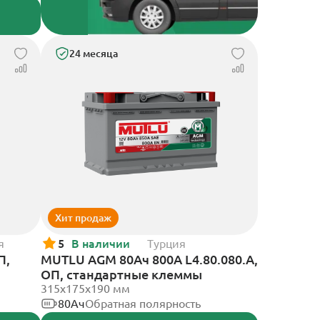
24 месяца
Хит продаж
я
5
В наличии
Турция
П,
MUTLU AGM 80Ач 800A L4.80.080.A,
ОП, стандартные клеммы
315x175x190 мм
80Ач
Обратная полярность