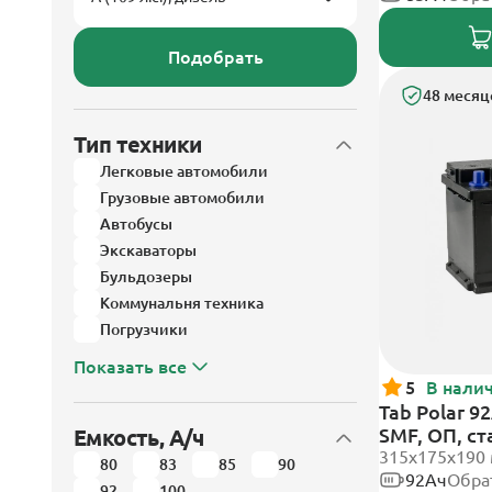
Подобрать
48 месяц
Тип техники
Легковые автомобили
Грузовые автомобили
Автобусы
Экскаваторы
Бульдозеры
Коммунальня техника
Погрузчики
Показать все
5
В нали
Tab Polar 9
SMF, ОП, с
Емкость, А/ч
315x175x190
80
83
85
90
92Ач
Обра
92
100