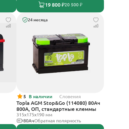
19 800 ₽
20 500 ₽
24 месяца
5
В наличии
Словения
Topla AGM Stop&Go (114080) 80Ач
800А, ОП, стандартные клеммы
315x175x190 мм
80Ач
Обратная полярность