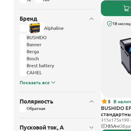
Бренд
18 месяц
Alphaline
BUSHIDO
Banner
Berga
Bosch
Brest battery
CAMEL
Показать все
Полярность
5
В нали
BUSHIDO EF
Обратная
стандартн
315x175x190
85Ач
Обра
Пусковой ток, А