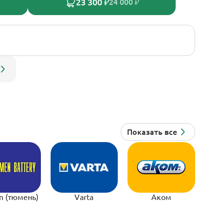
23 300 ₽
24 000 ₽
n (тюмень)
Varta
Аком