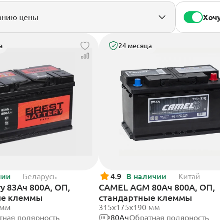
Хочу
а
24 месяца
чии
Беларусь
4.9
В наличии
Китай
ry 83Ач 800А, ОП,
CAMEL AGM 80Ач 800А, ОП,
ые клеммы
стандартные клеммы
 мм
315x175x190 мм
тная полярность
80Ач
Обратная полярность