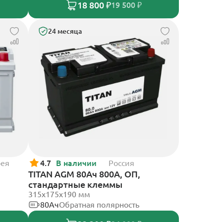
18 800 ₽
19 500 ₽
24 месяца
рея
4.7
В наличии
Россия
TITAN AGM 80Ач 800А, ОП,
стандартные клеммы
315x175x190 мм
80Ач
Обратная полярность