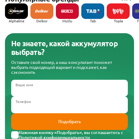
Alphaline
Delkor
Mutlu
Tab
Topla
(
Не знаете, какой аккумулятор
выбрать?
Оставьте свой номер, а наш консультант поможет
выбрать подходящий вариант и подскажет, как
сэкономить
Ваше имя
Телефон
Подобрать
Нажимая кнопку «Подобрать», вы соглашаетесь с
Политикой конфиденциальности