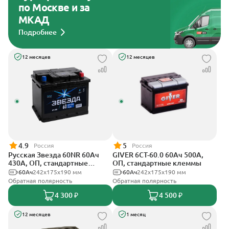
по Москве и за
МКАД
Подробнее
12 месяцев
12 месяцев
4.9
5
Россия
Россия
Русская Звезда 60NR 60Ач
GIVER 6СТ-60.0 60Ач 500А,
430А, ОП, стандартные
ОП, стандартные клеммы
клеммы
60Ач
242x175x190 мм
60Ач
242х175х190 мм
Обратная полярность
Обратная полярность
4 300 ₽
4 500 ₽
12 месяцев
1 месяц