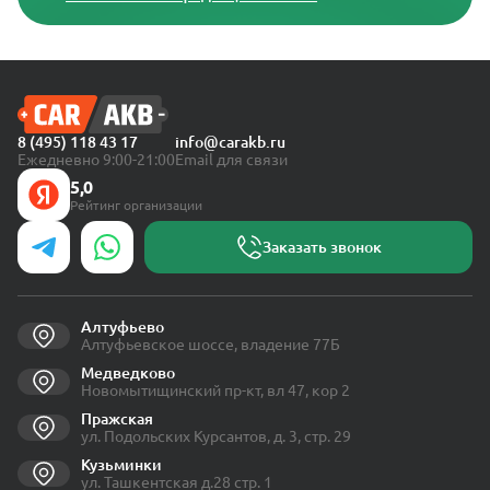
8 (495) 118 43 17
info@carakb.ru
Ежедневно 9:00-21:00
Email для связи
5,0
Рейтинг организации
Заказать звонок
Алтуфьево
Алтуфьевское шоссе, владение 77Б
Медведково
Новомытищинский пр-кт, вл 47, кор 2
Пражская
ул. Подольских Курсантов, д. 3, стр. 29
Кузьминки
ул. Ташкентская д.28 стр. 1