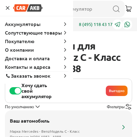
Аккумуляторы
Адреса
8 (495) 118 43 17
Сопутствующие товары
Покупателю
Аккумуляторы для
О компании
Mercedes - Benz C - Класс
Доставка и оплата
W201 1982 - 1988
Контакты и адреса
Заказать звонок
Хочу сдать
свой
Выгодно
аккумулятор
По умолчанию
Фильтры
Ваш автомобиль
Марка
Mercedes - Benz
Модель
C - Класс
Поколение
W201 1982 - 1988