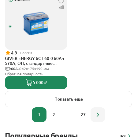
4.9
Россия
GIVER ENERGY 6СТ-60.0 60Ач
570А, ОП, стандартные
клеммы
60Ач
242х175х190 мм
Обратная полярность
5 000 ₽
Показать ещё
1
2
...
27
Популярные бренды
Все