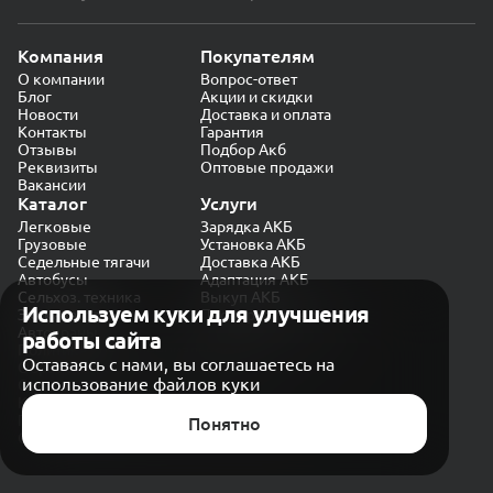
Компания
Покупателям
О компании
Вопрос-ответ
Блог
Акции и скидки
Новости
Доставка и оплата
Контакты
Гарантия
Отзывы
Подбор Акб
Реквизиты
Оптовые продажи
Вакансии
Каталог
Услуги
Легковые
Зарядка АКБ
Грузовые
Установка АКБ
Седельные тягачи
Доставка АКБ
Автобусы
Адаптация АКБ
Сельхоз. техника
Выкуп АКБ
Используем куки для улучшения
Экскаваторы
Проверка генератора
Автокраны
работы сайта
Политика конфиденциальности
Оставаясь с нами, вы соглашаетесь на
Обработка персональных данных
использование файлов куки
Согласие на обработку в «Яндекс.Метрика»
Карта сайта
Публичная оферта
Понятно
© CARAKB 2026. Все права защищены