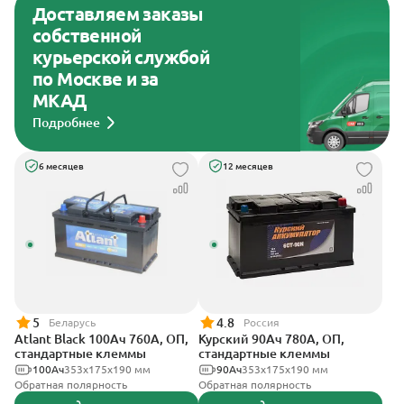
Доставляем заказы
собственной
курьерской службой
по Москве и за
МКАД
Подробнее
6 месяцев
12 месяцев
5
4.8
Беларусь
Россия
Atlant Black 100Ач 760А, ОП,
Курский 90Ач 780А, ОП,
стандартные клеммы
стандартные клеммы
100Ач
353х175х190 мм
90Ач
353x175x190 мм
Обратная полярность
Обратная полярность