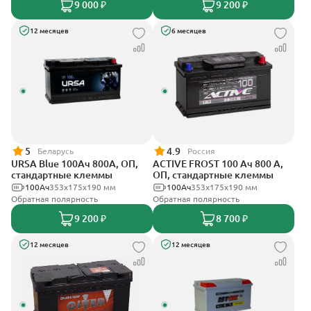
9 000 ₽
9 200 ₽
12 месяцев
6 месяцев
5
4.9
Беларусь
Россия
URSA Blue 100Ач 800А, ОП,
ACTIVE FROST 100 Ач 800 А,
стандартные клеммы
ОП, стандартные клеммы
100Ач
353х175х190 мм
100Ач
353х175х190 мм
Обратная полярность
Обратная полярность
9 200 ₽
8 700 ₽
12 месяцев
12 месяцев