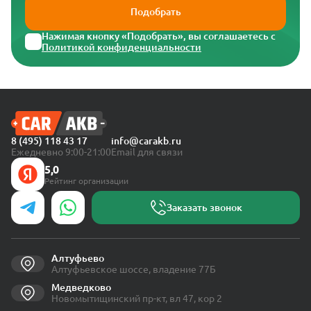
Подобрать
Нажимая кнопку «Подобрать», вы соглашаетесь с
Политикой конфиденциальности
8 (495) 118 43 17
info@carakb.ru
Ежедневно 9:00-21:00
Email для связи
5,0
Рейтинг организации
Заказать звонок
Алтуфьево
Алтуфьевское шоссе, владение 77Б
Медведково
Новомытищинский пр-кт, вл 47, кор 2