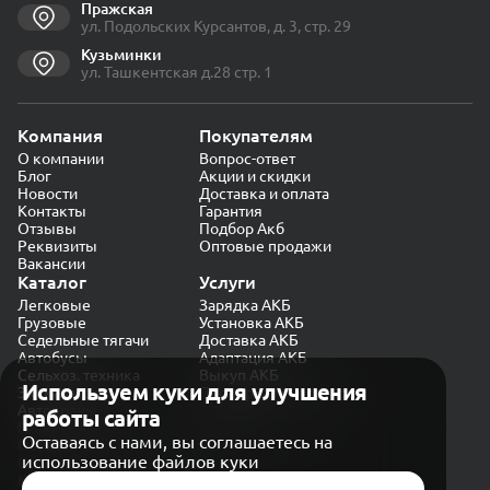
Пражская
ул. Подольских Курсантов, д. 3, стр. 29
Кузьминки
ул. Ташкентская д.28 стр. 1
Компания
Покупателям
О компании
Вопрос-ответ
Блог
Акции и скидки
Новости
Доставка и оплата
Контакты
Гарантия
Отзывы
Подбор Акб
Реквизиты
Оптовые продажи
Вакансии
Каталог
Услуги
Легковые
Зарядка АКБ
Грузовые
Установка АКБ
Седельные тягачи
Доставка АКБ
Автобусы
Адаптация АКБ
Сельхоз. техника
Выкуп АКБ
Используем куки для улучшения
Экскаваторы
Проверка генератора
Автокраны
работы сайта
Политика конфиденциальности
Оставаясь с нами, вы соглашаетесь на
Обработка персональных данных
использование файлов куки
Согласие на обработку в «Яндекс.Метрика»
Карта сайта