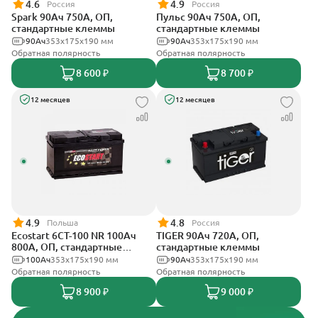
4.6
4.9
Россия
Россия
Spark 90Ач 750А, ОП,
Пульс 90Ач 750А, ОП,
стандартные клеммы
стандартные клеммы
90Ач
353х175х190 мм
90Ач
353x175x190 мм
Обратная полярность
Обратная полярность
8 600 ₽
8 700 ₽
12 месяцев
12 месяцев
4.9
4.8
Польша
Россия
Ecostart 6CT-100 NR 100Ач
TIGER 90Ач 720А, ОП,
800А, ОП, стандартные
стандартные клеммы
клеммы
100Ач
353x175x190 мм
90Ач
353х175х190 мм
Обратная полярность
Обратная полярность
8 900 ₽
9 000 ₽