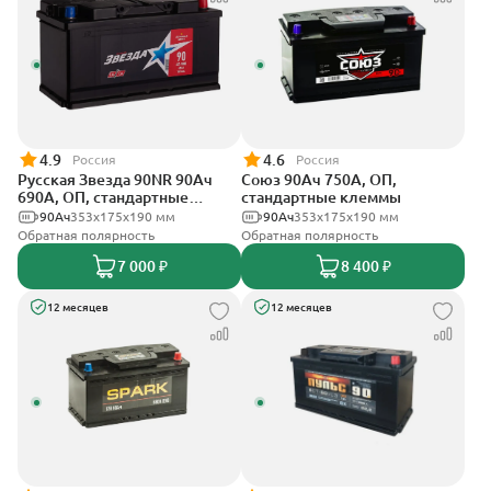
4.9
4.6
Россия
Россия
Русская Звезда 90NR 90Ач
Союз 90Ач 750А, ОП,
690А, ОП, стандартные
стандартные клеммы
клеммы
90Ач
353x175x190 мм
90Ач
353x175x190 мм
Обратная полярность
Обратная полярность
7 000 ₽
8 400 ₽
12 месяцев
12 месяцев