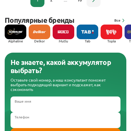
1
2
...
10
Популярные бренды
Все
Alphaline
Delkor
Mutlu
Tab
Topla
(
Не знаете, какой аккумулятор
выбрать?
Оставьте свой номер, а наш консультант поможет
выбрать подходящий вариант и подскажет, как
сэкономить
Ваше имя
Телефон