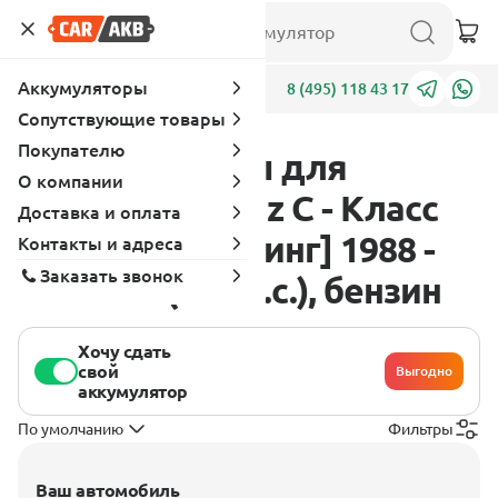
Аккумуляторы
Адреса
8 (495) 118 43 17
Сопутствующие товары
Покупателю
Аккумуляторы для
О компании
Mercedes - Benz C - Класс
Доставка и оплата
W201 [рестайлинг] 1988 -
Контакты и адреса
Заказать звонок
1993 190 (194 л.с.), бензин
Хочу сдать
свой
Выгодно
аккумулятор
По умолчанию
Фильтры
Ваш автомобиль