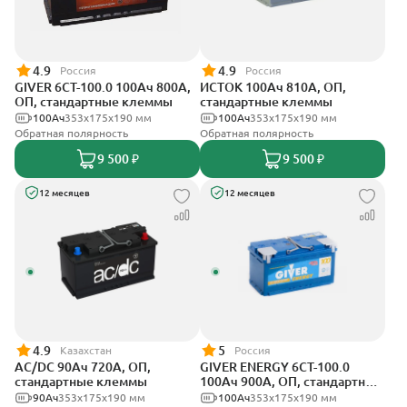
4.9
4.9
Россия
Россия
GIVER 6CT-100.0 100Ач 800А,
ИСТОК 100Ач 810А, ОП,
ОП, стандартные клеммы
стандартные клеммы
100Ач
353х175х190 мм
100Ач
353х175х190 мм
Обратная полярность
Обратная полярность
9 500 ₽
9 500 ₽
12 месяцев
12 месяцев
4.9
5
Казахстан
Россия
AC/DC 90Ач 720А, ОП,
GIVER ENERGY 6СТ-100.0
стандартные клеммы
100Ач 900А, ОП, стандартные
клеммы
90Ач
353х175х190 мм
100Ач
353х175х190 мм