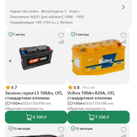
Марка
Mercedes - Benz
Модель
C - Класс
Поколение
W201 [рестайлинг] 1988 - 1993
Модификация
190 (194 л.с.), бензин
1 месяц
3 месяца
4.7
4.8
Россия
Эконом серия L5 100Ач, ОП,
Voltex 100Ач 820А, ОП,
стандартные клеммы
стандартные клеммы
100Ач
353х175х190 мм
100Ач
353х175х190 мм
Обратная полярность
Обратная полярность
4 500 ₽
7 200 ₽
12 месяцев
12 месяцев