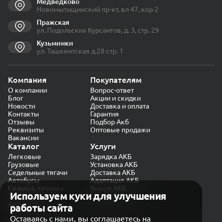
Медведково
Новомытищинский пр-кт, вл 47, кор 2
Пражская
ул. Подольских Курсантов, д. 3, стр. 29
Кузьминки
ул. Ташкентская д.28 стр. 1
Компания
Покупателям
О компании
Вопрос-ответ
Блог
Акции и скидки
Новости
Доставка и оплата
Контакты
Гарантия
Отзывы
Подбор Акб
Реквизиты
Оптовые продажи
Вакансии
Каталог
Услуги
Легковые
Зарядка АКБ
Грузовые
Установка АКБ
Седельные тягачи
Доставка АКБ
Автобусы
Адаптация АКБ
Сельхоз. техника
Выкуп АКБ
Используем куки для улучшения
Экскаваторы
Проверка генератора
Автокраны
работы сайта
Политика конфиденциальности
Оставаясь с нами, вы соглашаетесь на
Обработка персональных данных