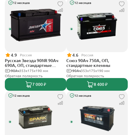
12 месяцев
12 месяцев
4.9
4.6
Россия
Россия
Русская Звезда 90NR 90Ач
Союз 90Ач 750А, ОП,
690А, ОП, стандартные
стандартные клеммы
клеммы
90Ач
353x175x190 мм
90Ач
353x175x190 мм
Обратная полярность
Обратная полярность
7 000 ₽
8 400 ₽
12 месяцев
12 месяцев