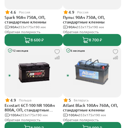
4.6
4.9
Россия
Россия
Spark 90Ач 750А, ОП,
Пульс 90Ач 750А, ОП,
стандартные клеммы
стандартные клеммы
90Ач
353х175х190 мм
90Ач
353x175x190 мм
Обратная полярность
Обратная полярность
8 600 ₽
8 700 ₽
12 месяцев
6 месяцев
4.9
5
Польша
Беларусь
Ecostart 6CT-100 NR 100Ач
Atlant Black 100Ач 760А, ОП,
800А, ОП, стандартные
стандартные клеммы
клеммы
100Ач
353x175x190 мм
100Ач
353х175х190 мм
Обратная полярность
Обратная полярность