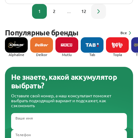
1
2
...
12
Популярные бренды
Все
Alphaline
Delkor
Mutlu
Tab
Topla
(
Не знаете, какой аккумулятор
выбрать?
Оставьте свой номер, а наш консультант поможет
выбрать подходящий вариант и подскажет, как
сэкономить
Ваше имя
Телефон