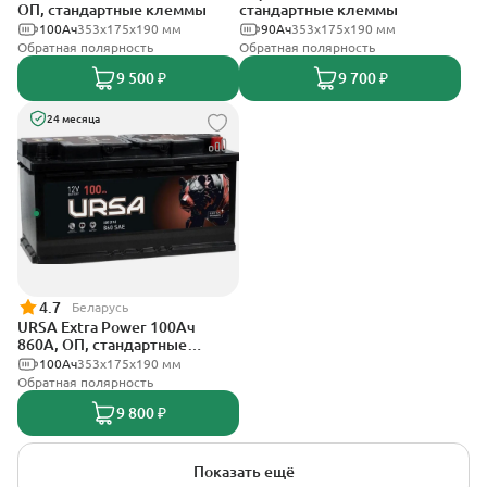
ОП, стандартные клеммы
стандартные клеммы
100Ач
353х175х190 мм
90Ач
353х175х190 мм
Обратная полярность
Обратная полярность
9 500 ₽
9 700 ₽
24 месяца
4.7
Беларусь
URSA Extra Power 100Ач
860А, ОП, стандартные
клеммы
100Ач
353х175х190 мм
Обратная полярность
9 800 ₽
Показать ещё