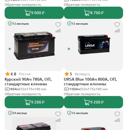
Обратная полярность
Обратная полярность
9 000 ₽
8 700 ₽
12 месяцев
12 месяцев
4.8
5
Россия
Беларусь
Курский 90Ач 780А, ОП,
URSA Blue 100Ач 800А, ОП,
стандартные клеммы
стандартные клеммы
90Ач
353x175x190 мм
100Ач
353х175х190 мм
Обратная полярность
Обратная полярность
9 200 ₽
9 200 ₽
24 месяца
12 месяцев