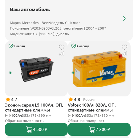
Ваш автомобиль
Марка
Mercedes - Benz
Модель
C - Класс
Поколение
W203-S203-CL203 [рестайлинг] 2004 - 2007
Модификация
C (150 л.с.), дизель
1 месяц
3 месяца
4.7
4.8
Россия
Эконом серия L5 100Ач, ОП,
Voltex 100Ач 820А, ОП,
стандартные клеммы
стандартные клеммы
100Ач
353х175х190 мм
100Ач
353х175х190 мм
Обратная полярность
Обратная полярность
4 500 ₽
7 200 ₽