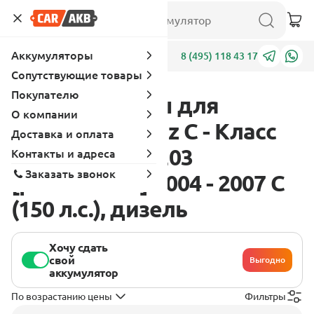
Аккумуляторы
Адреса
8 (495) 118 43 17
Сопутствующие товары
Покупателю
Аккумуляторы для
О компании
Mercedes - Benz C - Класс
Доставка и оплата
W203-S203-CL203
Контакты и адреса
Заказать звонок
[рестайлинг] 2004 - 2007 C
(150 л.с.), дизель
Хочу сдать
свой
Выгодно
аккумулятор
По возрастанию цены
Фильтры