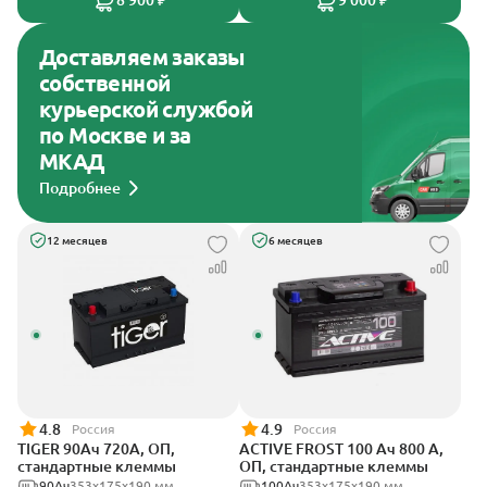
8 900 ₽
9 000 ₽
Доставляем заказы
собственной
курьерской службой
по Москве и за
МКАД
Подробнее
12 месяцев
6 месяцев
4.8
4.9
Россия
Россия
TIGER 90Ач 720А, ОП,
ACTIVE FROST 100 Ач 800 А,
стандартные клеммы
ОП, стандартные клеммы
90Ач
353х175х190 мм
100Ач
353х175х190 мм