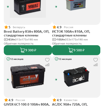
5
4.9
Беларусь
Россия
Brest Battery 83Ач 800А, ОП,
ИСТОК 100Ач 810А, ОП,
стандартные клеммы
стандартные клеммы
83Ач
315x175x190 мм
100Ач
353х175х190 мм
Обратная полярность
Обратная полярность
9 300 ₽
9 500 ₽
12 месяцев
12 месяцев
4.9
4.9
Россия
Казахстан
GIVER 6CT-100.0 100Ач 800А,
AC/DC 90Ач 720А, ОП,