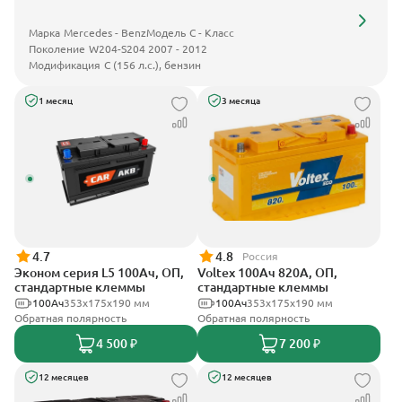
Марка
Mercedes - Benz
Модель
C - Класс
Поколение
W204-S204 2007 - 2012
Модификация
C (156 л.с.), бензин
1 месяц
3 месяца
4.7
4.8
Россия
Эконом серия L5 100Ач, ОП,
Voltex 100Ач 820А, ОП,
стандартные клеммы
стандартные клеммы
100Ач
353х175х190 мм
100Ач
353х175х190 мм
Обратная полярность
Обратная полярность
4 500 ₽
7 200 ₽
12 месяцев
12 месяцев