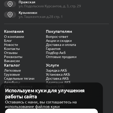
Пражская
ул. Подольских Курсантов, д. 3, стр. 29
Кузьминки
ул. Ташкентская д.28 стр. 1
Компания
Покупателям
О компании
Вопрос-ответ
Блог
Акции и скидки
Новости
Доставка и оплата
Контакты
Гарантия
Отзывы
Подбор Акб
Реквизиты
Оптовые продажи
Вакансии
Каталог
Услуги
Легковые
Зарядка АКБ
Грузовые
Установка АКБ
Седельные тягачи
Доставка АКБ
Автобусы
Адаптация АКБ
Сельхоз. техника
Выкуп АКБ
Используем куки для улучшения
Экскаваторы
Проверка генератора
Автокраны
работы сайта
Политика конфиденциальности
Оставаясь с нами, вы соглашаетесь на
Обработка персональных данных
использование файлов куки
Согласие на обработку в «Яндекс.Метрика»
Карта сайта