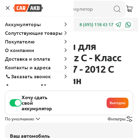
Аккумуляторы
Адреса
8 (495) 118 43 17
Сопутствующие товары
Покупателю
Аккумуляторы для
О компании
Mercedes - Benz C - Класс
Доставка и оплата
W204-S204 2007 - 2012 C
Контакты и адреса
Заказать звонок
(156 л.с.), бензин
Хочу сдать
свой
Выгодно
аккумулятор
По умолчанию
Фильтры
Ваш автомобиль