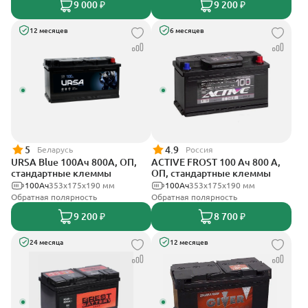
9 000 ₽
9 200 ₽
12 месяцев
6 месяцев
5
4.9
Беларусь
Россия
URSA Blue 100Ач 800А, ОП,
ACTIVE FROST 100 Ач 800 А,
стандартные клеммы
ОП, стандартные клеммы
100Ач
353х175х190 мм
100Ач
353х175х190 мм
Обратная полярность
Обратная полярность
9 200 ₽
8 700 ₽
24 месяца
12 месяцев