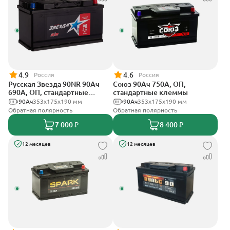
4.9
4.6
Россия
Россия
Русская Звезда 90NR 90Ач
Союз 90Ач 750А, ОП,
690А, ОП, стандартные
стандартные клеммы
клеммы
90Ач
353x175x190 мм
90Ач
353x175x190 мм
Обратная полярность
Обратная полярность
7 000 ₽
8 400 ₽
12 месяцев
12 месяцев