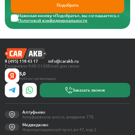
Подобрать
Нажимая кнопку «Подобрать», вы соглашаетесь с
Политикой конфиденциальности
8 (495) 118 43 17
info@carakb.ru
Ежедневно 9:00-21:00
Email для связи
5,0
Рейтинг организации
Заказать звонок
Алтуфьево
Алтуфьевское шоссе, владение 77Б
Медведково
Новомытищинский пр-кт, вл 47, кор 2