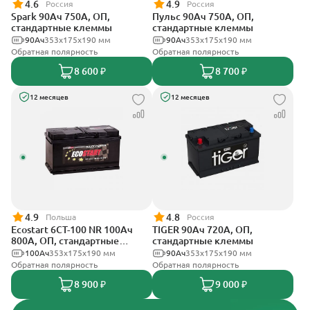
4.6
4.9
Россия
Россия
Spark 90Ач 750А, ОП,
Пульс 90Ач 750А, ОП,
стандартные клеммы
стандартные клеммы
90Ач
353х175х190 мм
90Ач
353x175x190 мм
Обратная полярность
Обратная полярность
8 600 ₽
8 700 ₽
12 месяцев
12 месяцев
4.9
4.8
Польша
Россия
Ecostart 6CT-100 NR 100Ач
TIGER 90Ач 720А, ОП,
800А, ОП, стандартные
стандартные клеммы
клеммы
100Ач
353x175x190 мм
90Ач
353х175х190 мм
Обратная полярность
Обратная полярность
8 900 ₽
9 000 ₽