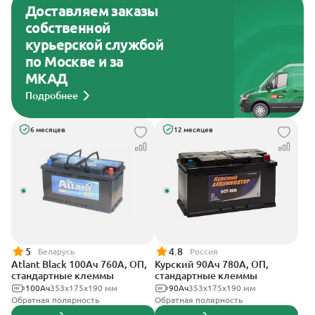
Доставляем заказы
собственной
курьерской службой
по Москве и за
МКАД
Подробнее
6 месяцев
12 месяцев
5
4.8
Беларусь
Россия
Atlant Black 100Ач 760А, ОП,
Курский 90Ач 780А, ОП,
стандартные клеммы
стандартные клеммы
100Ач
353х175х190 мм
90Ач
353x175x190 мм
Обратная полярность
Обратная полярность