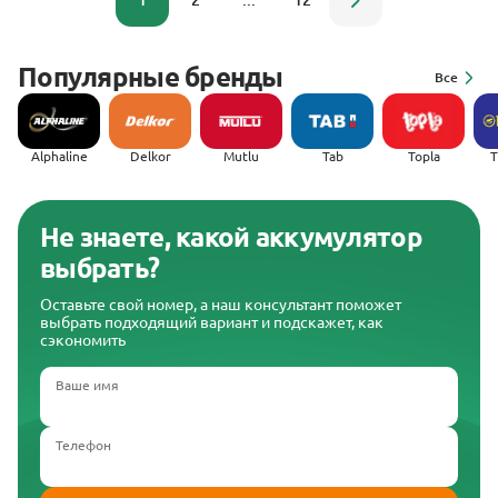
1
2
...
12
Популярные бренды
Все
Alphaline
Delkor
Mutlu
Tab
Topla
(
Не знаете, какой аккумулятор
выбрать?
Оставьте свой номер, а наш консультант поможет
выбрать подходящий вариант и подскажет, как
сэкономить
Ваше имя
Телефон