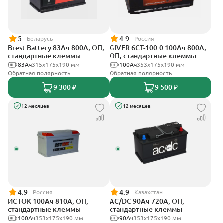
5
4.9
Беларусь
Россия
Brest Battery 83Ач 800А, ОП,
GIVER 6CT-100.0 100Ач 800А,
стандартные клеммы
ОП, стандартные клеммы
83Ач
315x175x190 мм
100Ач
353х175х190 мм
Обратная полярность
Обратная полярность
9 300 ₽
9 500 ₽
12 месяцев
12 месяцев
4.9
4.9
Россия
Казахстан
ИСТОК 100Ач 810А, ОП,
AC/DC 90Ач 720А, ОП,
стандартные клеммы
стандартные клеммы
100Ач
353х175х190 мм
90Ач
353х175х190 мм