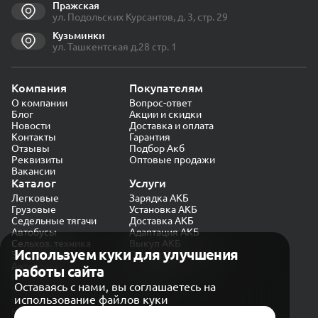
Пражская
ул. Подольских Курсантов, д. 3, стр. 29
Кузьминки
ул. Ташкентская д.28 стр. 1
Компания
Покупателям
О компании
Вопрос-ответ
Блог
Акции и скидки
Новости
Доставка и оплата
Контакты
Гарантия
Отзывы
Подбор Акб
Реквизиты
Оптовые продажи
Вакансии
Каталог
Услуги
Легковые
Зарядка АКБ
Грузовые
Установка АКБ
Седельные тягачи
Доставка АКБ
Автобусы
Адаптация АКБ
Сельхоз. техника
Выкуп АКБ
Используем куки для улучшения
Экскаваторы
Проверка генератора
Автокраны
работы сайта
Политика конфиденциальности
Оставаясь с нами, вы соглашаетесь на
Обработка персональных данных
использование файлов куки
Согласие на обработку в «Яндекс.Метрика»
Карта сайта