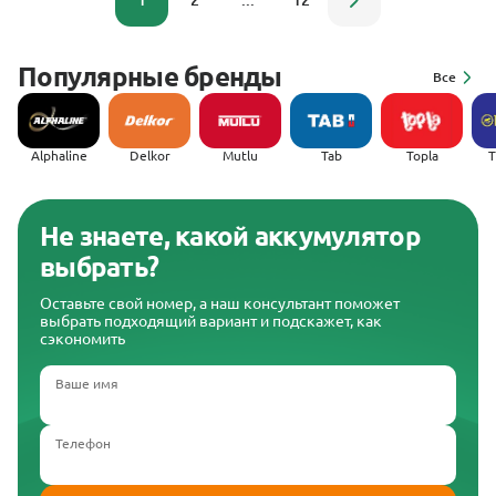
1
2
...
12
Популярные бренды
Все
Alphaline
Delkor
Mutlu
Tab
Topla
(
Не знаете, какой аккумулятор
выбрать?
Оставьте свой номер, а наш консультант поможет
выбрать подходящий вариант и подскажет, как
сэкономить
Ваше имя
Телефон