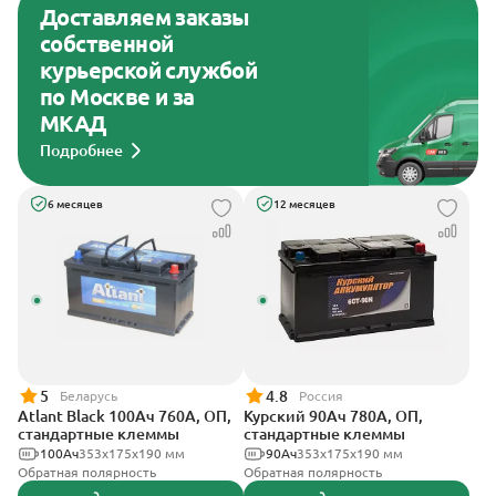
Доставляем заказы
собственной
курьерской службой
по Москве и за
МКАД
Подробнее
6 месяцев
12 месяцев
5
4.8
Беларусь
Россия
Atlant Black 100Ач 760А, ОП,
Курский 90Ач 780А, ОП,
стандартные клеммы
стандартные клеммы
100Ач
353х175х190 мм
90Ач
353x175x190 мм
Обратная полярность
Обратная полярность