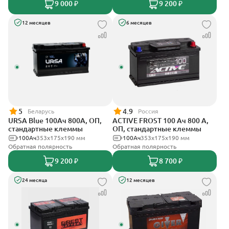
9 000 ₽
9 200 ₽
12 месяцев
6 месяцев
5
4.9
Беларусь
Россия
URSA Blue 100Ач 800А, ОП,
ACTIVE FROST 100 Ач 800 А,
стандартные клеммы
ОП, стандартные клеммы
100Ач
353х175х190 мм
100Ач
353х175х190 мм
Обратная полярность
Обратная полярность
9 200 ₽
8 700 ₽
24 месяца
12 месяцев