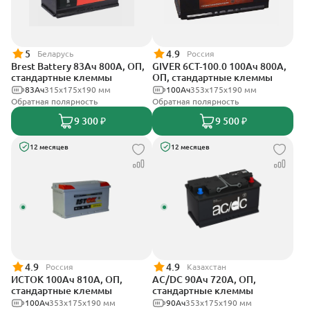
5
4.9
Беларусь
Россия
Brest Battery 83Ач 800А, ОП,
GIVER 6CT-100.0 100Ач 800А,
стандартные клеммы
ОП, стандартные клеммы
83Ач
315x175x190 мм
100Ач
353х175х190 мм
Обратная полярность
Обратная полярность
9 300 ₽
9 500 ₽
12 месяцев
12 месяцев
4.9
4.9
Россия
Казахстан
ИСТОК 100Ач 810А, ОП,
AC/DC 90Ач 720А, ОП,
стандартные клеммы
стандартные клеммы
100Ач
353х175х190 мм
90Ач
353х175х190 мм