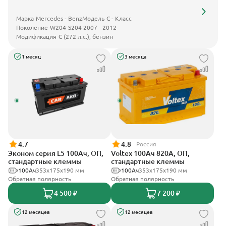
Марка
Mercedes - Benz
Модель
C - Класс
Поколение
W204-S204 2007 - 2012
Модификация
C (272 л.с.), бензин
1 месяц
3 месяца
4.7
4.8
Россия
Эконом серия L5 100Ач, ОП,
Voltex 100Ач 820А, ОП,
стандартные клеммы
стандартные клеммы
100Ач
353х175х190 мм
100Ач
353х175х190 мм
Обратная полярность
Обратная полярность
4 500 ₽
7 200 ₽
12 месяцев
12 месяцев