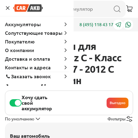
Аккумуляторы
Адреса
8 (495) 118 43 17
Сопутствующие товары
Покупателю
Аккумуляторы для
О компании
Mercedes - Benz C - Класс
Доставка и оплата
W204-S204 2007 - 2012 C
Контакты и адреса
Заказать звонок
(272 л.с.), бензин
Хочу сдать
свой
Выгодно
аккумулятор
По умолчанию
Фильтры
Ваш автомобиль