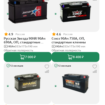
4.9
4.6
Россия
Россия
Русская Звезда 90NR 90Ач
Союз 90Ач 750А, ОП,
690А, ОП, стандартные
стандартные клеммы
клеммы
90Ач
353x175x190 мм
90Ач
353x175x190 мм
Обратная полярность
Обратная полярность
7 000 ₽
8 400 ₽
12 месяцев
12 месяцев