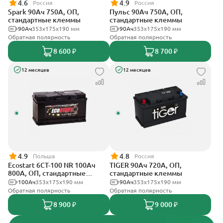
4.6
4.9
Россия
Россия
Spark 90Ач 750А, ОП,
Пульс 90Ач 750А, ОП,
стандартные клеммы
стандартные клеммы
90Ач
353х175х190 мм
90Ач
353x175x190 мм
Обратная полярность
Обратная полярность
8 600 ₽
8 700 ₽
12 месяцев
12 месяцев
4.9
4.8
Польша
Россия
Ecostart 6CT-100 NR 100Ач
TIGER 90Ач 720А, ОП,
800А, ОП, стандартные
стандартные клеммы
клеммы
100Ач
353x175x190 мм
90Ач
353х175х190 мм
Обратная полярность
Обратная полярность
8 900 ₽
9 000 ₽