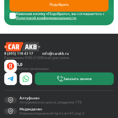
Подобрать
Нажимая кнопку «Подобрать», вы соглашаетесь с
Политикой конфиденциальности
8 (495) 118 43 17
info@carakb.ru
Ежедневно 9:00-21:00
Email для связи
5,0
Рейтинг организации
Заказать звонок
Алтуфьево
Алтуфьевское шоссе, владение 77Б
Медведково
Новомытищинский пр-кт, вл 47, кор 2