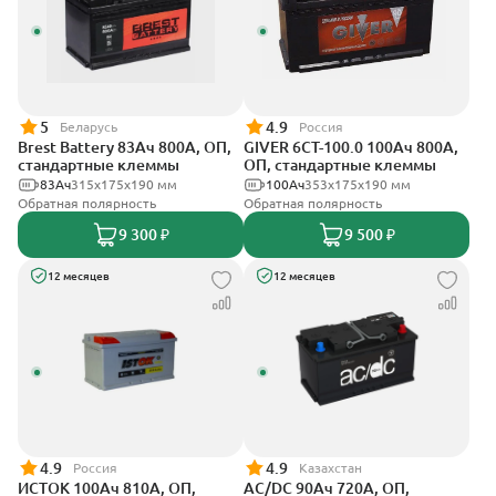
5
4.9
Беларусь
Россия
Brest Battery 83Ач 800А, ОП,
GIVER 6CT-100.0 100Ач 800А,
стандартные клеммы
ОП, стандартные клеммы
83Ач
315x175x190 мм
100Ач
353х175х190 мм
Обратная полярность
Обратная полярность
9 300 ₽
9 500 ₽
12 месяцев
12 месяцев
4.9
4.9
Россия
Казахстан
ИСТОК 100Ач 810А, ОП,
AC/DC 90Ач 720А, ОП,