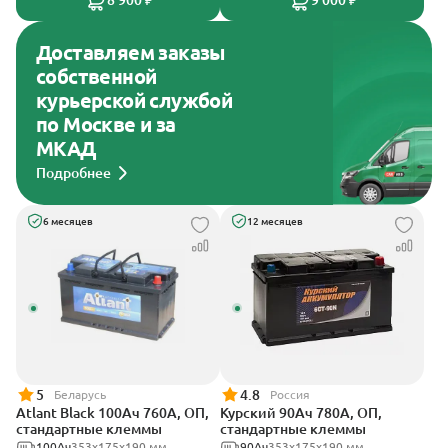
8 900 ₽
9 000 ₽
Доставляем заказы
собственной
курьерской службой
по Москве и за
МКАД
Подробнее
6 месяцев
12 месяцев
5
4.8
Беларусь
Россия
Atlant Black 100Ач 760А, ОП,
Курский 90Ач 780А, ОП,
стандартные клеммы
стандартные клеммы
100Ач
353х175х190 мм
90Ач
353x175x190 мм