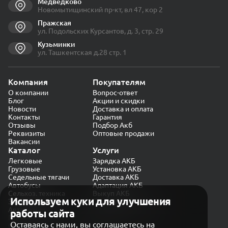
Медведково
Новомытищинский пр-кт, вл 47, кор 2
Пражская
ул. Подольских Курсантов, д. 3, стр. 29
Кузьминки
ул. Ташкентская д.28 стр. 1
Компания
Покупателям
О компании
Вопрос-ответ
Блог
Акции и скидки
Новости
Доставка и оплата
Контакты
Гарантия
Отзывы
Подбор Акб
Реквизиты
Оптовые продажи
Вакансии
Каталог
Услуги
Легковые
Зарядка АКБ
Грузовые
Установка АКБ
Седельные тягачи
Доставка АКБ
Автобусы
Адаптация АКБ
Сельхоз. техника
Выкуп АКБ
Используем куки для улучшения
Экскаваторы
Проверка генератора
Автокраны
работы сайта
Политика конфиденциальности
Оставаясь с нами, вы соглашаетесь на
Обработка персональных данных