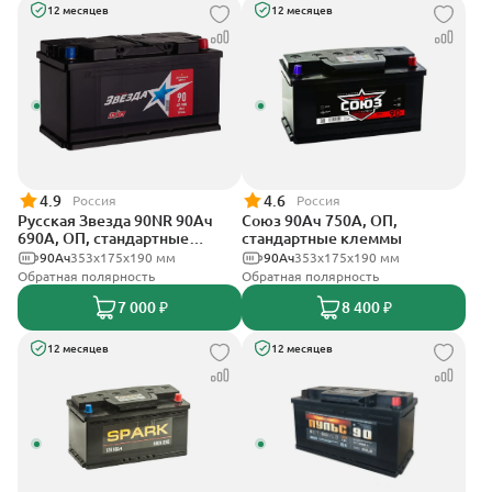
12 месяцев
12 месяцев
4.9
4.6
Россия
Россия
Русская Звезда 90NR 90Ач
Союз 90Ач 750А, ОП,
690А, ОП, стандартные
стандартные клеммы
клеммы
90Ач
353x175x190 мм
90Ач
353x175x190 мм
Обратная полярность
Обратная полярность
7 000 ₽
8 400 ₽
12 месяцев
12 месяцев