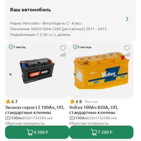
Ваш автомобиль
Марка
Mercedes - Benz
Модель
C - Класс
Поколение
W204-S204-C204 [рестайлинг] 2011 - 2015
Модификация
C (136 л.с.), дизель
1 месяц
3 месяца
4.7
4.8
Россия
Эконом серия L5 100Ач, ОП,
Voltex 100Ач 820А, ОП,
стандартные клеммы
стандартные клеммы
100Ач
353х175х190 мм
100Ач
353х175х190 мм
Обратная полярность
Обратная полярность
4 500 ₽
7 200 ₽