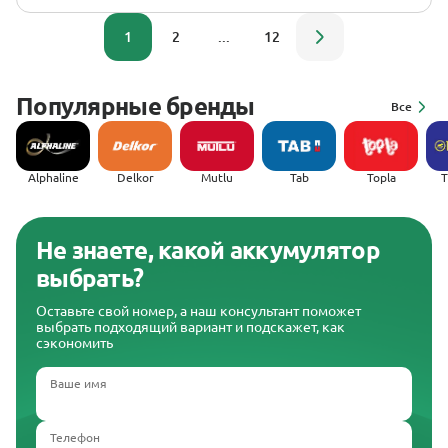
1
2
...
12
Популярные бренды
Все
Alphaline
Delkor
Mutlu
Tab
Topla
(
Не знаете, какой аккумулятор
выбрать?
Оставьте свой номер, а наш консультант поможет
выбрать подходящий вариант и подскажет, как
сэкономить
Ваше имя
Телефон