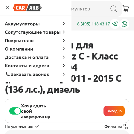
Аккумуляторы
Адреса
8 (495) 118 43 17
Сопутствующие товары
Покупателю
Аккумуляторы для
О компании
Mercedes - Benz C - Класс
Доставка и оплата
W204-S204-C204
Контакты и адреса
Заказать звонок
[рестайлинг] 2011 - 2015 C
(136 л.с.), дизель
Хочу сдать
свой
Выгодно
аккумулятор
По умолчанию
Фильтры