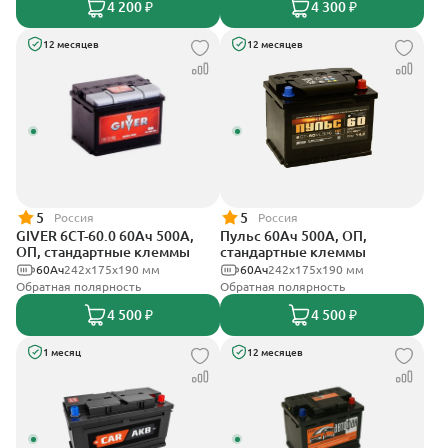
4 200 ₽
4 300 ₽
12 месяцев
12 месяцев
5
5
Россия
Россия
GIVER 6СТ-60.0 60Ач 500А,
Пульс 60Ач 500А, ОП,
ОП, стандартные клеммы
стандартные клеммы
60Ач
242х175х190 мм
60Ач
242x175x190 мм
Обратная полярность
Обратная полярность
4 500 ₽
4 500 ₽
1 месяц
12 месяцев