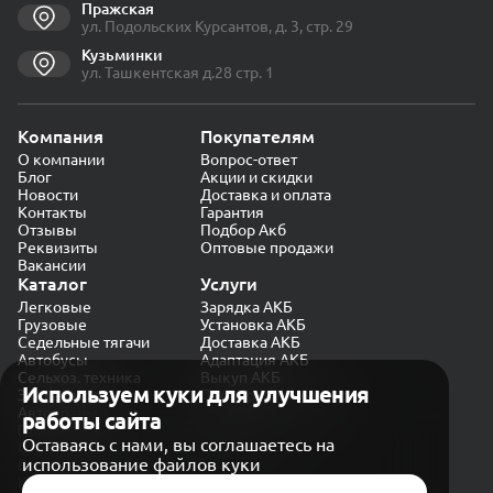
Пражская
ул. Подольских Курсантов, д. 3, стр. 29
Кузьминки
ул. Ташкентская д.28 стр. 1
Компания
Покупателям
О компании
Вопрос-ответ
Блог
Акции и скидки
Новости
Доставка и оплата
Контакты
Гарантия
Отзывы
Подбор Акб
Реквизиты
Оптовые продажи
Вакансии
Каталог
Услуги
Легковые
Зарядка АКБ
Грузовые
Установка АКБ
Седельные тягачи
Доставка АКБ
Автобусы
Адаптация АКБ
Сельхоз. техника
Выкуп АКБ
Используем куки для улучшения
Экскаваторы
Проверка генератора
Автокраны
работы сайта
Политика конфиденциальности
Оставаясь с нами, вы соглашаетесь на
Обработка персональных данных
использование файлов куки
Согласие на обработку в «Яндекс.Метрика»
Карта сайта