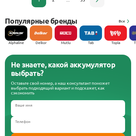
1
2
...
33
Популярные бренды
Все
Alphaline
Delkor
Mutlu
Tab
Topla
(
Не знаете, какой аккумулятор
выбрать?
Оставьте свой номер, а наш консультант поможет
выбрать подходящий вариант и подскажет, как
сэкономить
Ваше имя
Телефон