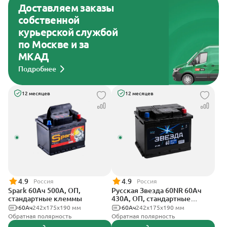
Доставляем заказы
собственной
курьерской службой
по Москве и за
МКАД
Подробнее
12 месяцев
12 месяцев
4.9
4.9
Россия
Россия
Spark 60Ач 500А, ОП,
Русская Звезда 60NR 60Ач
стандартные клеммы
430А, ОП, стандартные
клеммы
60Ач
242х175х190 мм
60Ач
242x175x190 мм
Обратная полярность
Обратная полярность