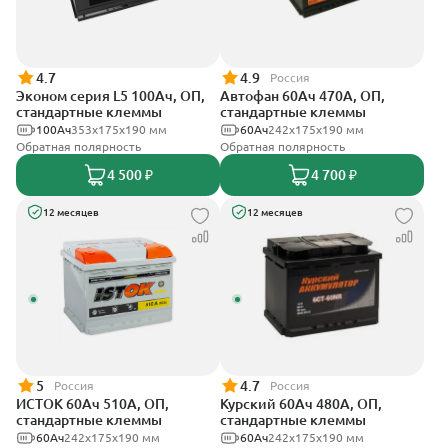
4.7
4.9
Россия
Эконом серия L5 100Ач, ОП,
Автофан 60Ач 470А, ОП,
стандартные клеммы
стандартные клеммы
100Ач
353х175х190 мм
60Ач
242х175х190 мм
Обратная полярность
Обратная полярность
4 500 ₽
4 700 ₽
12 месяцев
12 месяцев
5
4.7
Россия
Россия
ИСТОК 60Ач 510А, ОП,
Курский 60Ач 480А, ОП,
стандартные клеммы
стандартные клеммы
60Ач
242x175x190 мм
60Ач
242x175x190 мм