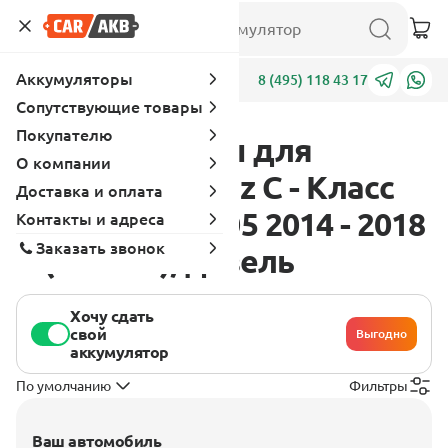
Аккумуляторы
Адреса
8 (495) 118 43 17
Сопутствующие товары
Покупателю
Аккумуляторы для
О компании
Mercedes - Benz C - Класс
Доставка и оплата
W205-S205-C205 2014 - 2018
Контакты и адреса
Заказать звонок
C (204 л.с.), дизель
Хочу сдать
свой
Выгодно
аккумулятор
По умолчанию
Фильтры
Ваш автомобиль