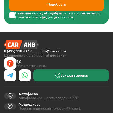
Подобрать
Нажимая кнопку «Подобрать», вы соглашаетесь с
Политикой конфиденциальности
8 (495) 118 43 17
info@carakb.ru
Ежедневно 9:00-21:00
Email для связи
5,0
Рейтинг организации
Заказать звонок
Алтуфьево
Алтуфьевское шоссе, владение 77Б
Медведково
Новомытищинский пр-кт, вл 47, кор 2